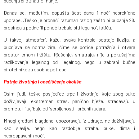
pucanja bilo znatno manje.
Danas se, međutim, dopušta šest dana i noći neprekidne
uporabe. „Teško je pronaći razuman razlog zašto bi pucanje 28.
prosinca u podne ili ponoć trebalo biti legalno”, ističu.
U takvoj atmosferi, kažu, svaka kontrola postaje iluzija, a
pucnjava se normalizira, čime se potiče potražnja i otvara
prostor crnom tržištu. Rješenje, smatraju, nije u pokušajima
razlikovanja legalnog od ilegalnog, nego u zabrani bučne
pirotehnike za osobne potrebe.
Patnja životinja i onečišćenje okoliša
Osim ljudi, teške posljedice trpe i životinje, koje zbog buke
doživljavaju ekstreman stres, panično bježe, stradavaju u
prometu ili ugibaju od iscrpljenosti i srčanih udara.
Mnogi građani blagdane, upozoravaju iz Udruge, ne doživljavaju
kao slavlje, nego kao razdoblje straha, buke, dima i
neprospavanih noći.