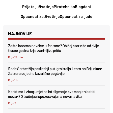
Prijatelji životinja
Pirotehnika
Blagdani
Opasnost za životinje
Opasnost za ljude
NAJNOVIJE
Zašto bacamo novčiće u fontane? Običaj star više od dvije
tisuće godina krije zanimljivu priču
Prije 15 min
Rade Šerbedžija posljednji put igra kralja Leara na Brijunima:
Zatvara se jedno kazališno poglavlje
Prije 1 h
Koristimo li zbog umjetne inteligencije sve manje vlastiti
mozak? Stručnjaci upozoravaju na novu naviku
Prije 2 h