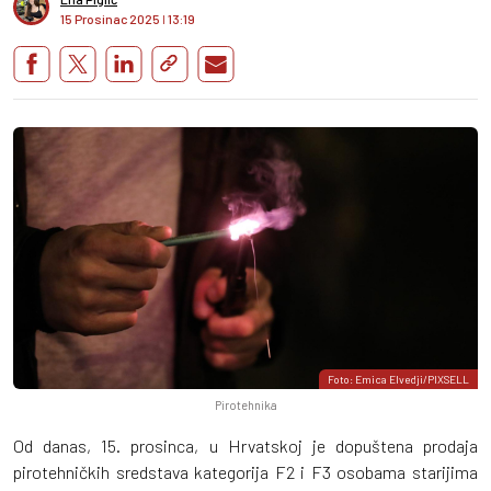
15 Prosinac 2025
I
13:19
Foto: Emica Elvedji/PIXSELL
Pirotehnika
Od danas, 15. prosinca, u Hrvatskoj je dopuštena prodaja
pirotehničkih sredstava kategorija F2 i F3 osobama starijima