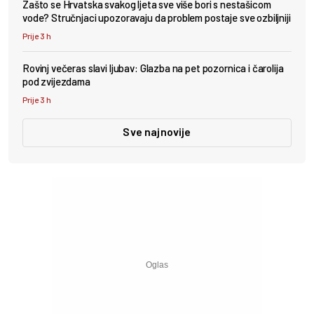
Zašto se Hrvatska svakog ljeta sve više bori s nestašicom
vode? Stručnjaci upozoravaju da problem postaje sve ozbiljniji
Prije 3 h
Rovinj večeras slavi ljubav: Glazba na pet pozornica i čarolija
pod zvijezdama
Prije 3 h
Sve najnovije