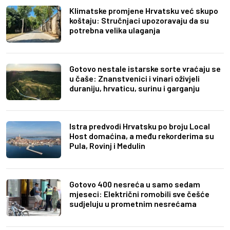
Klimatske promjene Hrvatsku već skupo
koštaju: Stručnjaci upozoravaju da su
potrebna velika ulaganja
Gotovo nestale istarske sorte vraćaju se
u čaše: Znanstvenici i vinari oživjeli
duraniju, hrvaticu, surinu i garganju
Istra predvodi Hrvatsku po broju Local
Host domaćina, a među rekorderima su
Pula, Rovinj i Medulin
Gotovo 400 nesreća u samo sedam
mjeseci: Električni romobili sve češće
sudjeluju u prometnim nesrećama