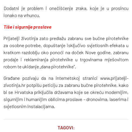
Dodatni je problem i onečišćenje zraka, koje je u prosincu
ionako na vrhuncu.
Tiše i sigurnije proslave
Prijatelji životinja zato predlažu zabranu sve bučne pirotehnike
za osobne potrebe, dopuštanje isključivo svjetlosnih efekata u
kratkom razdoblju oko ponoći na doček Nove godine, zabranu
prodaje i reklamiranja pirotehnike u trgovinama mješovitom
robom te ukidanje „dana pirotehnike”.
Građane pozivaju da na internetskoj stranici www.prijatelji-
zivotinja.hr potpišu peticiju za zabranu bučne pirotehnike, kako
bi se Hrvatska priključila državama koje se okreću modernijim,
sigurnijim i humanijim oblicima proslave – dronovima, laserima i
svjetlosnim instalacijama.
TAGOVI: