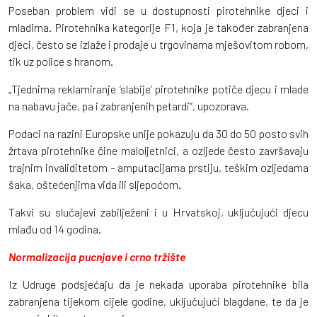
Poseban problem vidi se u dostupnosti pirotehnike djeci i
mladima. Pirotehnika kategorije F1, koja je također zabranjena
djeci, često se izlaže i prodaje u trgovinama mješovitom robom,
tik uz police s hranom.
„Tjednima reklamiranje ‘slabije’ pirotehnike potiče djecu i mlade
na nabavu jače, pa i zabranjenih petardi”, upozorava.
Podaci na razini Europske unije pokazuju da 30 do 50 posto svih
žrtava pirotehnike čine maloljetnici, a ozljede često završavaju
trajnim invaliditetom – amputacijama prstiju, teškim ozljedama
šaka, oštećenjima vida ili sljepoćom.
Takvi su slučajevi zabilježeni i u Hrvatskoj, uključujući djecu
mlađu od 14 godina.
Normalizacija pucnjave i crno tržište
Iz Udruge podsjećaju da je nekada uporaba pirotehnike bila
zabranjena tijekom cijele godine, uključujući blagdane, te da je