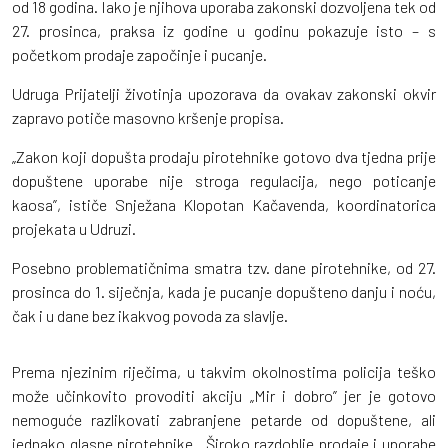
od 18 godina. Iako je njihova uporaba zakonski dozvoljena tek od
27. prosinca, praksa iz godine u godinu pokazuje isto – s
početkom prodaje započinje i pucanje.
Udruga Prijatelji životinja upozorava da ovakav zakonski okvir
zapravo potiče masovno kršenje propisa.
„Zakon koji dopušta prodaju pirotehnike gotovo dva tjedna prije
dopuštene uporabe nije stroga regulacija, nego poticanje
kaosa”, ističe Snježana Klopotan Kačavenda, koordinatorica
projekata u Udruzi.
Posebno problematičnima smatra tzv. dane pirotehnike, od 27.
prosinca do 1. siječnja, kada je pucanje dopušteno danju i noću,
čak i u dane bez ikakvog povoda za slavlje.
Prema njezinim riječima, u takvim okolnostima policija teško
može učinkovito provoditi akciju „Mir i dobro” jer je gotovo
nemoguće razlikovati zabranjene petarde od dopuštene, ali
jednako glasne pirotehnike. „Široko razdoblje prodaje i uporabe