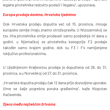
legalne pirotehnike redovito povlači i ilegalnu”, upozorava.
Europa prodaje danima, Hrvatska tjednima
Dok Hrvatska prodaju dopušta već od 15. prosinca, mnoge
europske zemlje imaju znatno stroža pravila. U Nizozemskoj se
tzv. tiha pirotehnika smije prodavati samo posljednja tri dana u
godini, u Njemačkoj se pirotehnika kategorije F2 prodaje
također samo krajem godine, dok su F3 i F4 namijenjene
isključivo profesionalcima.
U Ujedinjenom Kraljevstvu prodaja je dopuštena od 26. do 31.
prosinca, a u Norveškoj od 27. do 31. prosinca.
„Hrvatska dopušta prodaju čak 12 dana prije dozvoljene uporabe,
čime se šalje pogrešna poruka građanima”, kaže Klopotan
Kačavenda.
Djeca među najčešćim žrtvama