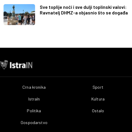
Sve toplije noći i sve dulji toplinski valovi:
Ravnatelj DHMZ-a objasnio što se događa
Crna kronika
Sport
IstraIn
Kultura
Politika
Ostalo
Gospodarstvo