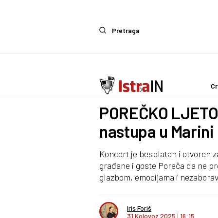
Pretraga
Cr
Ostalo
Glazba
POREČKO LJETO:
nastupa u Marini
Koncert je besplatan i otvoren za
građane i goste Poreča da ne p
glazbom, emocijama i nezabora
Iris Foriš
31 Kolovoz 2025
I
16:15