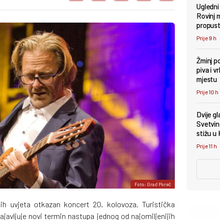
Ugledni
Rovinj 
propust
Prije 9 h
Žminj po
piva i 
mjestu
Prije 10 h
Dvije g
Svetvin
stižu u
Prije 11 h
Foto: Grad Poreč
h uvjeta otkazan koncert 20. kolovoza, Turistička
javljuje novi termin nastupa jednog od najomiljenijih