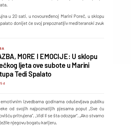
ata.
ujna u 20 sati, u novouređenoj Marini Poreč, u sklopu
alato donijet će svoj prepoznatljiv mediteranski zvuk
BA
ZBA, MORE I EMOCIJE: U sklopu
ečkog ljeta ove subote u Marini
tupa Tedi Spalato
35 d
 emotivnim izvedbama godinama oduševljava publiku
neke od svojih najpoznatijih pjesama poput „Sve ću
ovišću pritrujena“, „Vidi li se šta odozgar“, „Ako stvarno
ježile njegovu bogatu karijeru.