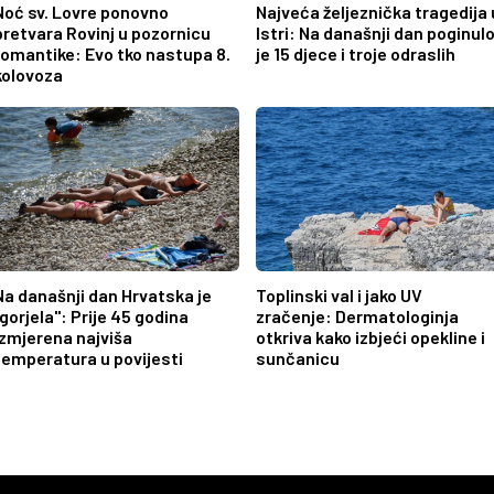
Noć sv. Lovre ponovno
Najveća željeznička tragedija 
pretvara Rovinj u pozornicu
Istri: Na današnji dan poginul
romantike: Evo tko nastupa 8.
je 15 djece i troje odraslih
kolovoza
Na današnji dan Hrvatska je
Toplinski val i jako UV
"gorjela": Prije 45 godina
zračenje: Dermatologinja
izmjerena najviša
otkriva kako izbjeći opekline i
temperatura u povijesti
sunčanicu