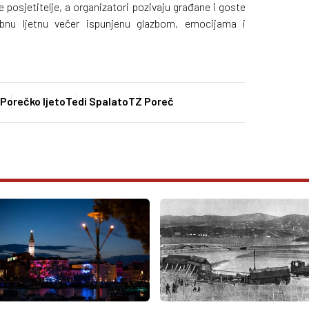
 posjetitelje, a organizatori pozivaju građane i goste
nu ljetnu večer ispunjenu glazbom, emocijama i
.
Porečko ljeto
Tedi Spalato
TZ Poreč