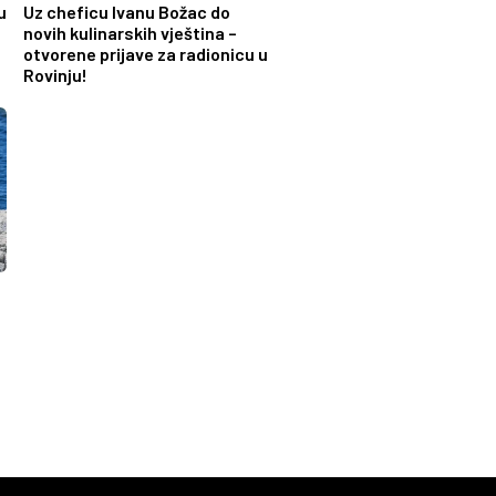
u
Uz cheficu Ivanu Božac do
o
novih kulinarskih vještina –
otvorene prijave za radionicu u
Rovinju!