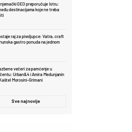
 njemački GEO preporučuje Istru:
među destinacijama koje ne treba
iti
staje raj za pivoljupce: Vatra, craft
vrhunska gastro ponuda na jednom
lazbene večeri za pamćenje u
čentu: Urban&4 i Amira Medunjanin
 Kaštel Morosini-Grimani
Sve najnovije