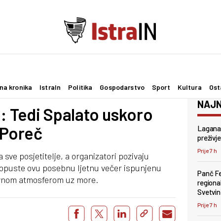
na kronika
IstraIn
Politika
Gospodarstvo
Sport
Kultura
Ost
NAJN
 Tedi Spalato uskoro
 Poreč
Lagana 
preživje
Prije 7 h
 sve posjetitelje, a organizatori pozivaju
ropuste ovu posebnu ljetnu večer ispunjenu
Panč Fes
vnom atmosferom uz more.
regiona
Svetvi
Prije 7 h