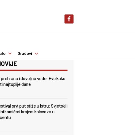
alo
Gradovi
OVIJE
prehrana i dovoljno vode: Evo kako
ti najtoplije dane
tival prvi put stiže u Istru: Svjetski i
lni komičari krajem kolovoza u
nčentu