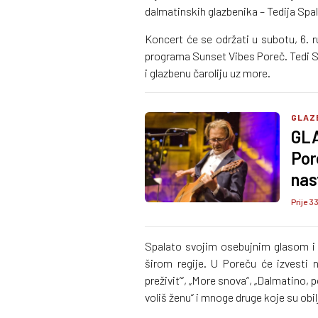
dalmatinskih glazbenika – Tedija Spal
Koncert će se održati u subotu, 6. r
programa Sunset Vibes Poreč. Tedi Sp
i glazbenu čaroliju uz more.
GLAZ
GLA
Por
nas
Prije 3
Spalato svojim osebujnim glasom i
širom regije. U Poreču će izvesti 
preživit’“, „More snova“, „Dalmatino, p
voliš ženu“ i mnoge druge koje su obil