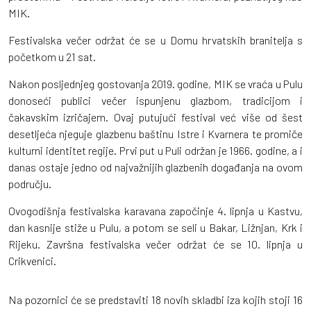
MIK.
Festivalska večer održat će se u Domu hrvatskih branitelja s
početkom u 21 sat.
Nakon posljednjeg gostovanja 2019. godine, MIK se vraća u Pulu
donoseći publici večer ispunjenu glazbom, tradicijom i
čakavskim izričajem. Ovaj putujući festival već više od šest
desetljeća njeguje glazbenu baštinu Istre i Kvarnera te promiče
kulturni identitet regije. Prvi put u Puli održan je 1966. godine, a i
danas ostaje jedno od najvažnijih glazbenih događanja na ovom
području.
Ovogodišnja festivalska karavana započinje 4. lipnja u Kastvu,
dan kasnije stiže u Pulu, a potom se seli u Bakar, Ližnjan, Krk i
Rijeku. Završna festivalska večer održat će se 10. lipnja u
Crikvenici.
Na pozornici će se predstaviti 18 novih skladbi iza kojih stoji 16