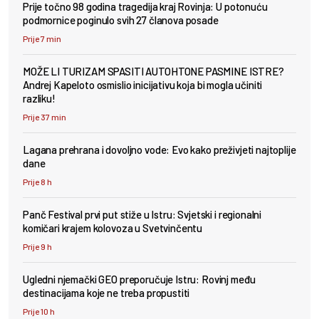
Prije točno 98 godina tragedija kraj Rovinja: U potonuću
podmornice poginulo svih 27 članova posade
Prije 7 min
MOŽE LI TURIZAM SPASITI AUTOHTONE PASMINE ISTRE?
Andrej Kapeloto osmislio inicijativu koja bi mogla učiniti
razliku!
Prije 37 min
Lagana prehrana i dovoljno vode: Evo kako preživjeti najtoplije
dane
Prije 8 h
Panč Festival prvi put stiže u Istru: Svjetski i regionalni
komičari krajem kolovoza u Svetvinčentu
Prije 9 h
Ugledni njemački GEO preporučuje Istru: Rovinj među
destinacijama koje ne treba propustiti
Prije 10 h