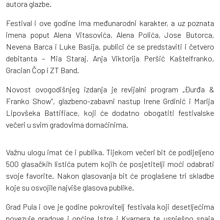
autora glazbe.
Festival i ove godine ima međunarodni karakter, a uz poznata
imena poput Alena Vitasovića, Alena Polića, Jose Butorca,
Nevena Barca i Luke Basija, publici će se predstaviti i četvero
debitanta – Mia Staraj, Anja Viktorija Peršić Kaštelfranko,
Gracian Čop i ZT Band.
Novost ovogodišnjeg izdanja je revijalni program „Đurđa &
Franko Show“, glazbeno-zabavni nastup Irene Grdinić i Marija
Lipovšeka Battifiace, koji će dodatno obogatiti festivalske
večeri u svim gradovima domaćinima.
Važnu ulogu imat će i publika. Tijekom večeri bit će podijeljeno
500 glasačkih listića putem kojih će posjetitelji moći odabrati
svoje favorite. Nakon glasovanja bit će proglašene tri skladbe
koje su osvojile najviše glasova publike.
Grad Pula i ove je godine pokrovitelj festivala koji desetljećima
povezuje gradove i općine Istre i Kvarnera te uspješno spaja