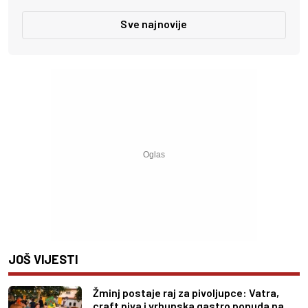
Sve najnovije
JOŠ VIJESTI
Žminj postaje raj za pivoljupce: Vatra,
craft piva i vrhunska gastro ponuda na