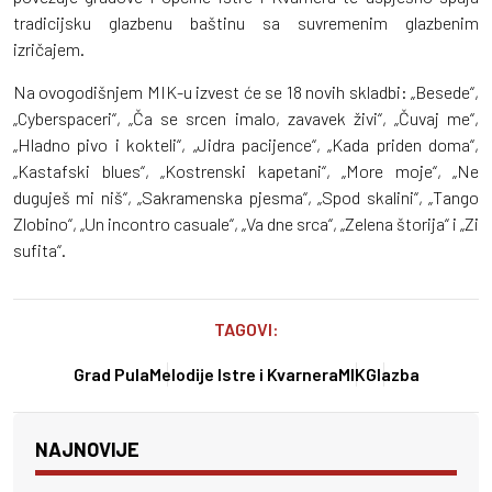
tradicijsku glazbenu baštinu sa suvremenim glazbenim
izričajem.
Na ovogodišnjem MIK-u izvest će se 18 novih skladbi: „Besede“,
„Cyberspaceri“, „Ča se srcen imalo, zavavek živi“, „Čuvaj me“,
„Hladno pivo i kokteli“, „Jidra pacijence“, „Kada priden doma“,
„Kastafski blues“, „Kostrenski kapetani“, „More moje“, „Ne
duguješ mi niš“, „Sakramenska pjesma“, „Spod skalini“, „Tango
Zlobino“, „Un incontro casuale“, „Va dne srca“, „Zelena štorija“ i „Zi
sufita“.
TAGOVI:
Grad Pula
Melodije Istre i Kvarnera
MIK
Glazba
NAJNOVIJE