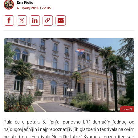
Ena Piglić
4 Lipanj 2026
I
22:05
IstraIN
Pula će u petak, 5. lipnja, ponovno biti domaćin jednog od
najdugovječnijih i najprepoznatljivijih glazbenih festivala na ovim
prostorima – Festivala Melodije Istre i Kvarnera, poznatijeg kao