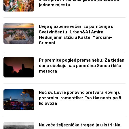
jednom mjestu
Dvije glazbene večeri za pamćenje u
Svetvinčentu: Urban&4 i Amira
Medunjanin stižu u Kaštel Morosini-
Grimani
Pripremite pogled prema nebu: Za tjedan
dana očekuju nas pomrčina Sunca i kiša
meteora
Noć sv. Lovre ponovno pretvara Rovinj u
pozornicu romantike: Evo tko nastupa 8.
kolovoza
Najveća željeznička tragedija u Istri: Na