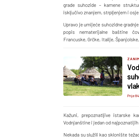
grade suhozide – kamene struktur
isključivo znanjem, strpljenjem i os
Upravo je umijeće suhozidne gradnj
popis nematerijalne baštine čo
Francuske, Grčke, Italije, Španjolske,
ZANI
Vod
suh
vla
Prije 8
Kažuni, prepoznatljive istarske 
Vodnjanštine i jedan od najpoznatijih
Nekada su služili kao sklonište težac