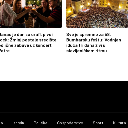
Danas je dan za craft pivo i
Sve je spremno za 58.
rock: Žminj postaje središte
Bumbarsku feštu: Vodnjan
odlične zabave uz koncert
iduća tri dana živi u
Vatre
slavljeničkom ritmu
ka
IstraIn
Politika
Gospodarstvo
Sport
Kultura