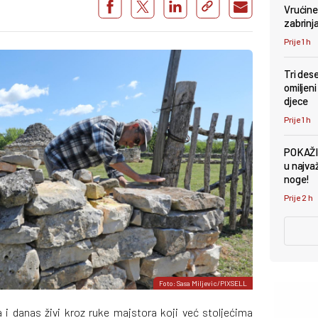
Vrućine 
zabrinj
Prije 1 h
Tri des
omiljeni
djece
Prije 1 h
POKAŽI
u najva
noge!
Prije 2 h
Foto: Sasa Miljevic/PIXSELL
 i danas živi kroz ruke majstora koji već stoljećima