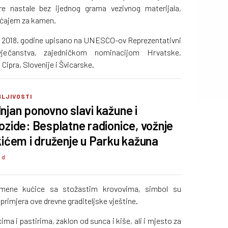
e nastale bez ijednog grama vezivnog materijala,
jećajem za kamen.
e 2018. godine upisano na UNESCO-ov Reprezentativni
vječanstva, zajedničkom nominacijom Hrvatske,
 Cipra, Slovenije i Švicarske.
MLJIVOSTI
njan ponovno slavi kažune i
ozide: Besplatne radionice, vožnje
kićem i druženje u Parku kažuna
4 d
kamene kućice sa stožastim krovovima, simbol su
 primjera ove drevne graditeljske vještine.
ima i pastirima, zaklon od sunca i kiše, ali i mjesto za