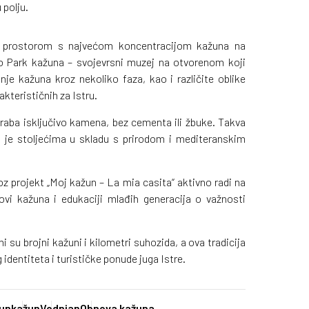
 polju.
 prostorom s najvećom koncentracijom kažuna na
o Park kažuna – svojevrsni muzej na otvorenom koji
nje kažuna kroz nekoliko faza, kao i različite oblike
kterističnih za Istru.
raba isključivo kamena, bez cementa ili žbuke. Takva
la je stoljećima u skladu s prirodom i mediteranskim
z projekt „Moj kažun – La mia casita“ aktivno radi na
ovi kažuna i edukaciji mlađih generacija o važnosti
i su brojni kažuni i kilometri suhozida, a ova tradicija
identiteta i turističke ponude juga Istre.
žun
kažun
Vodnjan
Obnova kažuna