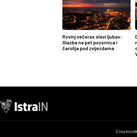
Rovinj večeras slavi ljubav:
Glazba na pet pozornica i
čarolija pod zvijezdama
Crna kroni