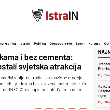
na kronika
IstraIn
Politika
Gospodarstvo
Sport
Kultura
Ost
NAJN
ukama i bez cementa:
ostali svjetska atrakcija
Tragedi
Preminu
Prije 23 
s živi stoljetna tradicija suhozidne gradnje,
amenih građevina bez vezivnog materijala, koja
Koliko 
na na UNESCO-ov popis nematerijalne baštine
Besplat
tajne
Prije 38 