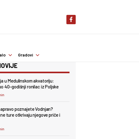
alo
Gradovi
OVIJE
ja u Medulinskom akvatoriju:
o 40-godišnji ronilac iz Poljske
min
zapravo poznajete Vodnjan?
ne ture otkrivaju njegove priče i
min