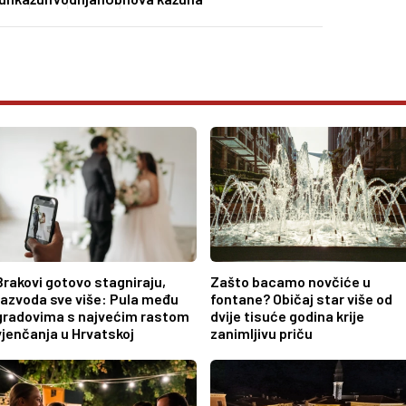
Brakovi gotovo stagniraju,
Zašto bacamo novčiće u
razvoda sve više: Pula među
fontane? Običaj star više od
gradovima s najvećim rastom
dvije tisuće godina krije
vjenčanja u Hrvatskoj
zanimljivu priču