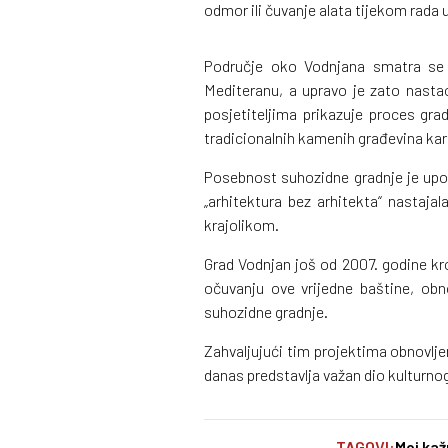
odmor ili čuvanje alata tijekom rada u
Područje oko Vodnjana smatra se
Mediteranu, a upravo je zato nasta
posjetiteljima prikazuje proces grad
tradicionalnih kamenih građevina kara
Posebnost suhozidne gradnje je upo
„arhitektura bez arhitekta“ nastaja
krajolikom.
Grad Vodnjan još od 2007. godine kro
očuvanju ove vrijedne baštine, obn
suhozidne gradnje.
Zahvaljujući tim projektima obnovljen
danas predstavlja važan dio kulturnog 
TAGOVI:
Moj ka