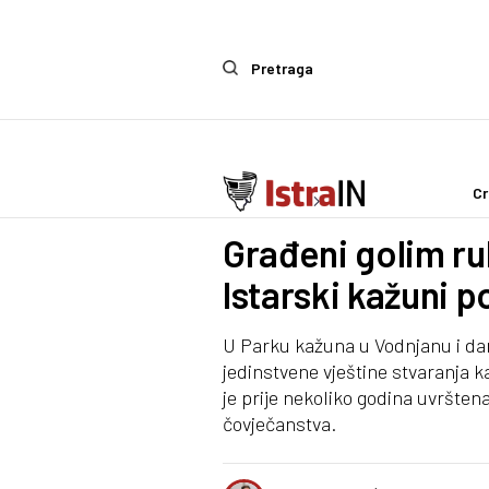
Pretraga
Cr
Ostalo
Life & Style
Građeni golim r
Istarski kažuni p
U Parku kažuna u Vodnjanu i dana
jedinstvene vještine stvaranja k
je prije nekoliko godina uvršte
čovječanstva.