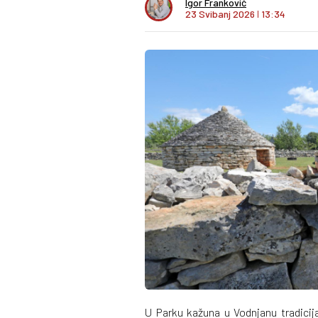
Igor Franković
23 Svibanj 2026
I
13:34
U Parku kažuna u Vodnjanu tradicija