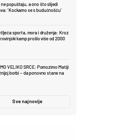
ne popuštaju, a ono što slijedi
ava: 'Kockamo se s budućnošću'
etljeća sporta, mora i druženja: Kroz
 rovinjski kamp prošlo više od 2000
MO VELIKO SRCE: Pomozimo Matiji
žnijoj borbi – da ponovno stane na
Sve najnovije