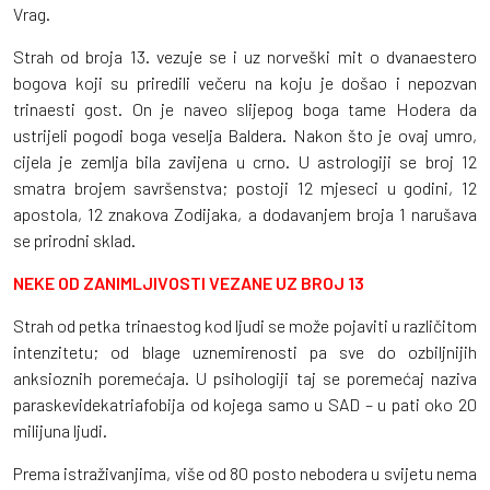
Vrag.
Strah od broja 13. vezuje se i uz norveški mit o dvanaestero
bogova koji su priredili večeru na koju je došao i nepozvan
trinaesti gost. On je naveo slijepog boga tame Hodera da
ustrijeli pogodi boga veselja Baldera. Nakon što je ovaj umro,
cijela je zemlja bila zavijena u crno. U astrologiji se broj 12
smatra brojem savršenstva; postoji 12 mjeseci u godini, 12
apostola, 12 znakova Zodijaka, a dodavanjem broja 1 narušava
se prirodni sklad.
NEKE OD ZANIMLJIVOSTI VEZANE UZ BROJ 13
Strah od petka trinaestog kod ljudi se može pojaviti u različitom
intenzitetu; od blage uznemirenosti pa sve do ozbiljnijih
anksioznih poremećaja. U psihologiji taj se poremećaj naziva
paraskevidekatriafobija od kojega samo u SAD – u pati oko 20
milijuna ljudi.
Prema istraživanjima, više od 80 posto nebodera u svijetu nema