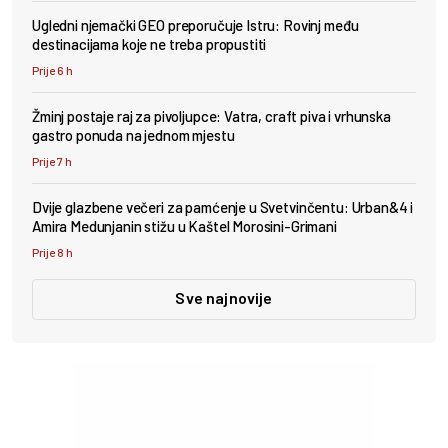
Ugledni njemački GEO preporučuje Istru: Rovinj među
destinacijama koje ne treba propustiti
Prije 6 h
Žminj postaje raj za pivoljupce: Vatra, craft piva i vrhunska
gastro ponuda na jednom mjestu
Prije 7 h
Dvije glazbene večeri za pamćenje u Svetvinčentu: Urban&4 i
Amira Medunjanin stižu u Kaštel Morosini-Grimani
Prije 8 h
Sve najnovije