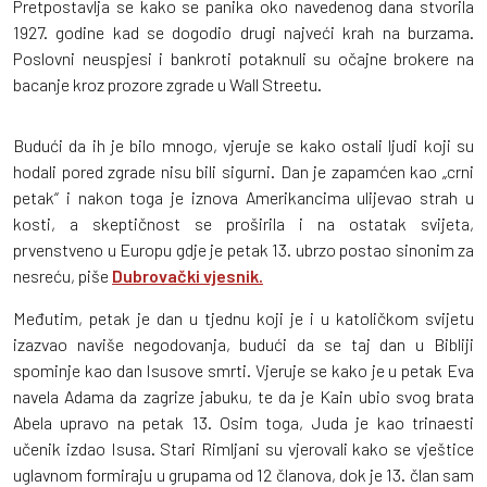
Pretpostavlja se kako se panika oko navedenog dana stvorila
1927. godine kad se dogodio drugi najveći krah na burzama.
Poslovni neuspjesi i bankroti potaknuli su očajne brokere na
bacanje kroz prozore zgrade u Wall Streetu.
Budući da ih je bilo mnogo, vjeruje se kako ostali ljudi koji su
hodali pored zgrade nisu bili sigurni. Dan je zapamćen kao „crni
petak“ i nakon toga je iznova Amerikancima ulijevao strah u
kosti, a skeptičnost se proširila i na ostatak svijeta,
prvenstveno u Europu gdje je petak 13. ubrzo postao sinonim za
nesreću, piše
Dubrovački vjesnik.
Međutim, petak je dan u tjednu koji je i u katoličkom svijetu
izazvao naviše negodovanja, budući da se taj dan u Bibliji
spominje kao dan Isusove smrti. Vjeruje se kako je u petak Eva
navela Adama da zagrize jabuku, te da je Kain ubio svog brata
Abela upravo na petak 13. Osim toga, Juda je kao trinaesti
učenik izdao Isusa. Stari Rimljani su vjerovali kako se vještice
uglavnom formiraju u grupama od 12 članova, dok je 13. član sam