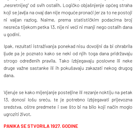
„nesretnijeg“ od svih ostalih. Logičko objašnjenje općeg straha
koji se javlja na ovaj dan nije moguće pronaći jer za to ne postoji
ni valjan razlog. Naime, prema statističkim podacima broj
nesreća tijekom petka 13. nije ni veći ni manji nego ostalih dana
u godini.
Ipak, rezultati istraživanja ponekad nisu dovoljni da bi ohrabrila
ljude pa je poznato kako se neki od njih toga dana pridržavaju
strogo određenih pravila. Tako izbjegavaju poslovne ili neke
druge važne sastanke ili ih pokušavaju zakazati nekog drugog
dana.
Vjeruje se kako mijenjanje posteljine ili rezanje noktiju na petak
13. donosi lošu sreću, te je potrebno izbjegavati prijevozna
sredstva, oštre predmete i sve što bi na bilo koji način moglo
ugroziti život.
PANIKA SE STVORILA 1927. GODINE