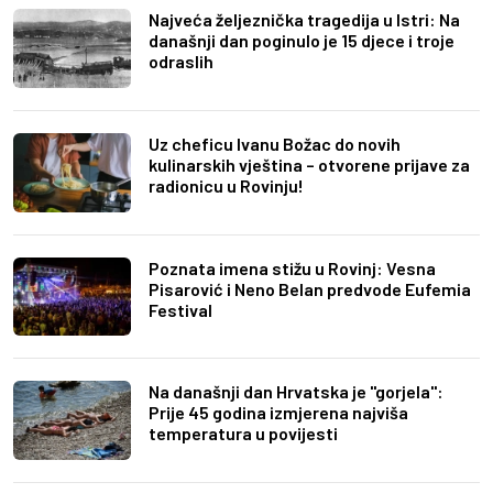
Najveća željeznička tragedija u Istri: Na
današnji dan poginulo je 15 djece i troje
odraslih
Uz cheficu Ivanu Božac do novih
kulinarskih vještina – otvorene prijave za
radionicu u Rovinju!
Poznata imena stižu u Rovinj: Vesna
Pisarović i Neno Belan predvode Eufemia
Festival
Na današnji dan Hrvatska je "gorjela":
Prije 45 godina izmjerena najviša
temperatura u povijesti