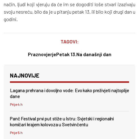
način, ljudi koji vjeruju da će im se dogoditi loše stvari izazivaju
svoju nesreću, bilo da je u pitanju petak 13. ili bilo koji drugi dan u
godini.
TAGOVI:
Praznovjerje
Petak 13.
Na današnji dan
NAJNOVIJE
Lagana prehrana i dovoljno vode: Evo kako preživjeti najtoplije
dane
Prije 4 h
Panč Festival prvi put stiže u Istru: Svjetski i regionalni
komičari krajem kolovoza u Svetvinčentu
Prije 5 h