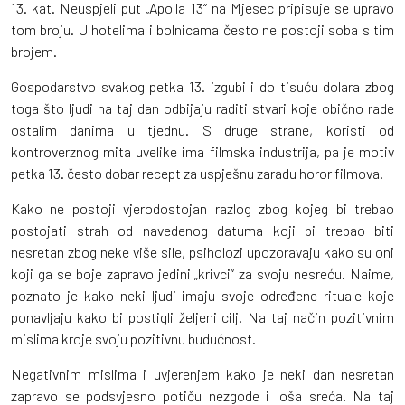
13. kat. Neuspjeli put „Apolla 13“ na Mjesec pripisuje se upravo
tom broju. U hotelima i bolnicama često ne postoji soba s tim
brojem.
Gospodarstvo svakog petka 13. izgubi i do tisuću dolara zbog
toga što ljudi na taj dan odbijaju raditi stvari koje obično rade
ostalim danima u tjednu. S druge strane, koristi od
kontroverznog mita uvelike ima filmska industrija, pa je motiv
petka 13. često dobar recept za uspješnu zaradu horor filmova.
Kako ne postoji vjerodostojan razlog zbog kojeg bi trebao
postojati strah od navedenog datuma koji bi trebao biti
nesretan zbog neke više sile, psiholozi upozoravaju kako su oni
koji ga se boje zapravo jedini „krivci“ za svoju nesreću. Naime,
poznato je kako neki ljudi imaju svoje određene rituale koje
ponavljaju kako bi postigli željeni cilj. Na taj način pozitivnim
mislima kroje svoju pozitivnu budućnost.
Negativnim mislima i uvjerenjem kako je neki dan nesretan
zapravo se podsvjesno potiču nezgode i loša sreća. Na taj