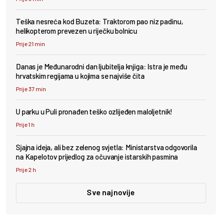
Teška nesreća kod Buzeta: Traktorom pao niz padinu,
helikopterom prevezen u riječku bolnicu
Prije 21 min
Danas je Međunarodni dan ljubitelja knjiga: Istra je među
hrvatskim regijama u kojima se najviše čita
Prije 37 min
U parku u Puli pronađen teško ozlijeđen maloljetnik!
Prije 1 h
Sjajna ideja, ali bez zelenog svjetla: Ministarstva odgovorila
na Kapelotov prijedlog za očuvanje istarskih pasmina
Prije 2 h
Sve najnovije