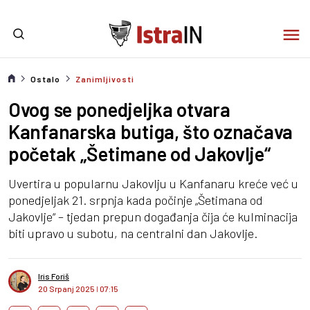
Ostalo
Zanimljivosti
Ovog se ponedjeljka otvara
Kanfanarska butiga, što označava
početak „Šetimane od Jakovlje“
Uvertira u popularnu Jakovlju u Kanfanaru kreće već u
ponedjeljak 21. srpnja kada počinje „Šetimana od
Jakovlje“ – tjedan prepun događanja čija će kulminacija
biti upravo u subotu, na centralni dan Jakovlje.
Iris Foriš
20 Srpanj 2025
I
07:15