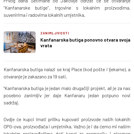
Prvog dana Šetimane od Jakovlje održat će se otvaranje
“Kanfanarske butige”, trgovine s lokalnim proizvodima,
suvenirima i radovima lokalnih umjetnika.
ZANIMLJIVOSTI
Kanfanarska butiga ponovno otvara svoja
vrata
Kanfanarska butiga nalazi se kraj Place (kod pošte i ljekarne), a
otvaranje je zakazano za 19 sati.
"Kanfanarska butiga je jedan malo drugačiji projekt, ali je za nas
posebno zanimljiv jer daje Kanfanaru jedan potpuno novi
sadržaj.
Ovdje će kupci imati priliku kupovati proizvode naših lokalnih
OPG-ova, proizvođača i umjetnika. Važno je i da ćemo mi našim
lokalnim proizvođačima dati kanal za promociju i plasman