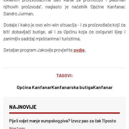
njihovih proizvoda", naglasio je načelnik Općine Kanfanar,
Sandro Jurman.
Dodaje i kako je ovo win-win situacija - i za proizvođače koji će
biti dobavljači butige, ali i za Općinu koja će osigurati lijep i
zanimljiv sadržaj mještanima i turistima.
Detaljan program Jakovlje provjerite
ovdje
.
TAGOVI:
Općina Kanfanar
Kanfanarska butiga
Kanfanar
NAJNOVIJE
Pije li svijet manje europskog piva? Izvoz pao za čak 11 posto
Prije 3 min