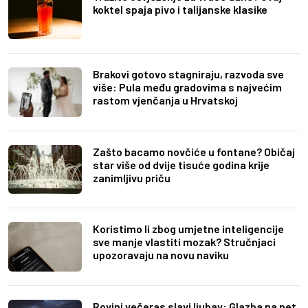
koktel spaja pivo i talijanske klasike
Brakovi gotovo stagniraju, razvoda sve
više: Pula među gradovima s najvećim
rastom vjenčanja u Hrvatskoj
Zašto bacamo novčiće u fontane? Običaj
star više od dvije tisuće godina krije
zanimljivu priču
Koristimo li zbog umjetne inteligencije
sve manje vlastiti mozak? Stručnjaci
upozoravaju na novu naviku
Rovinj večeras slavi ljubav: Glazba na pet