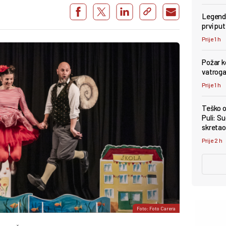
Legenda
prvi pu
Prije 1 h
Požar k
vatroga
Prije 1 h
Teško o
Puli: Su
skretao 
Prije 2 h
Foto: Foto Carera