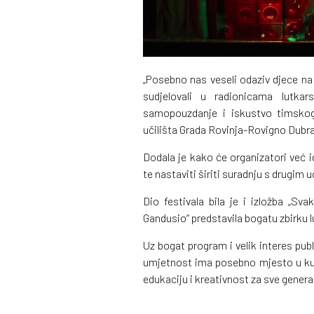
„Posebno nas veseli odaziv djece na 
sudjelovali u radionicama lutka
samopouzdanje i iskustvo timskog 
učilišta Grada Rovinja-Rovigno Dubra
Dodala je kako će organizatori već 
te nastaviti širiti suradnju s drugim uč
Dio festivala bila je i izložba „Sva
Gandusio“ predstavila bogatu zbirku l
Uz bogat program i velik interes pub
umjetnost ima posebno mjesto u kul
edukaciju i kreativnost za sve genera