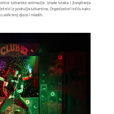
nice lutkarske animacije, izrade lutaka i žongliranja
mjetnici iz područja lutkarstva. Organizatori ističu kako
 velik broj djece i mladih.