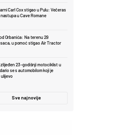
rni Carl Cox stigao u Pulu: Večeras
t nastupa u Cave Romane
od Orbanića: Na terenu 29
saca, u pomoć stigao Air Tractor
zlijeđen 23-godišnji motociklist u
dario se s automobilom koji je
ulijevo
Sve najnovije