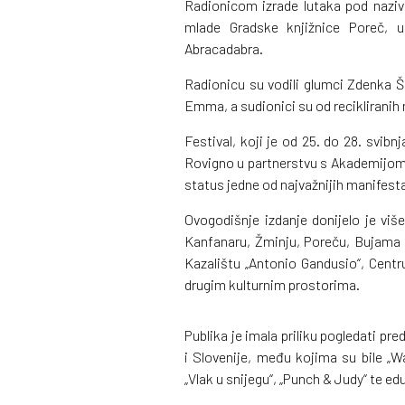
Radionicom izrade lutaka pod nazi
mlade Gradske knjižnice Poreč, us
Abracadabra.
Radionicu su vodili glumci Zdenka Š
Emma, a sudionici su od recikliranih m
Festival, koji je od 25. do 28. svibn
Rovigno u partnerstvu s Akademijom 
status jedne od najvažnijih manifest
Ovogodišnje izdanje donijelo je viš
Kanfanaru, Žminju, Poreču, Bujama 
Kazalištu „Antonio Gandusio“, Centr
drugim kulturnim prostorima.
Publika je imala priliku pogledati pred
i Slovenije, među kojima su bile „Wa
„Vlak u snijegu“, „Punch & Judy“ te e