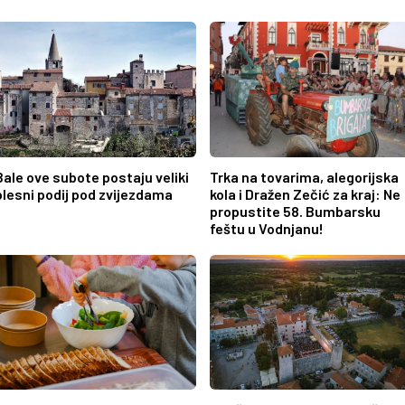
Bale ove subote postaju veliki
Trka na tovarima, alegorijska
plesni podij pod zvijezdama
kola i Dražen Zečić za kraj: Ne
propustite 58. Bumbarsku
feštu u Vodnjanu!