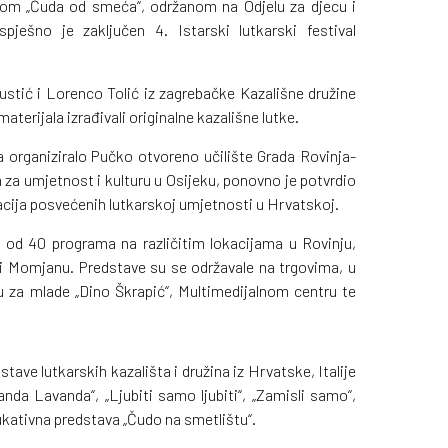
vom „Čuda od smeća“, održanom na Odjelu za djecu i
pješno je zaključen 4. Istarski lutkarski festival
ustić i Lorenco Tolić iz zagrebačke Kazališne družine
aterijala izrađivali originalne kazališne lutke.
ja organiziralo Pučko otvoreno učilište Grada Rovinja-
za umjetnost i kulturu u Osijeku, ponovno je potvrdio
acija posvećenih lutkarskoj umjetnosti u Hrvatskoj.
e od 40 programa na različitim lokacijama u Rovinju,
i Momjanu. Predstave su se održavale na trgovima, u
u za mlade „Dino Škrapić“, Multimedijalnom centru te
stave lutkarskih kazališta i družina iz Hrvatske, Italije
nda Lavanda“, „Ljubiti samo ljubiti“, „Zamisli samo“,
dukativna predstava „Čudo na smetlištu“.