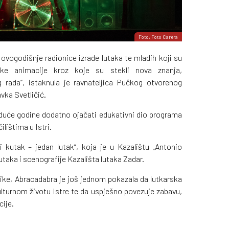
Foto: Foto Carera
ovogodišnje radionice izrade lutaka te mladih koji su
rske animacije kroz koje su stekli nova znanja,
rada“, istaknula je ravnateljica Pučkog otvorenog
vka Svetličić.
iduće godine dodatno ojačati edukativni dio programa
ilištima u Istri.
ki kutak – jedan lutak“, koja je u Kazalištu „Antonio
utaka i scenografije Kazališta lutaka Zadar.
like, Abracadabra je još jednom pokazala da lutkarska
turnom životu Istre te da uspješno povezuje zabavu,
cije.