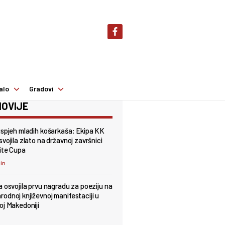
alo
Gradovi
OVIJE
uspjeh mladih košarkaša: Ekipa KK
vojila zlato na državnoj završnici
ite Cupa
min
a osvojila prvu nagradu za poeziju na
odnoj književnoj manifestaciji u
oj Makedoniji