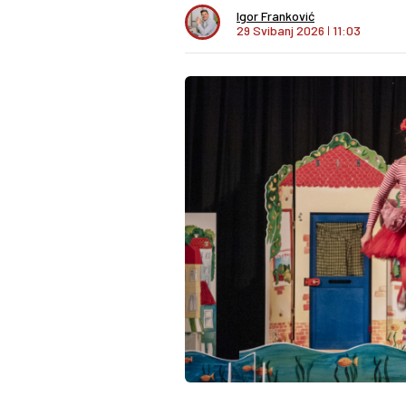
Igor Franković
29 Svibanj 2026
I
11:03