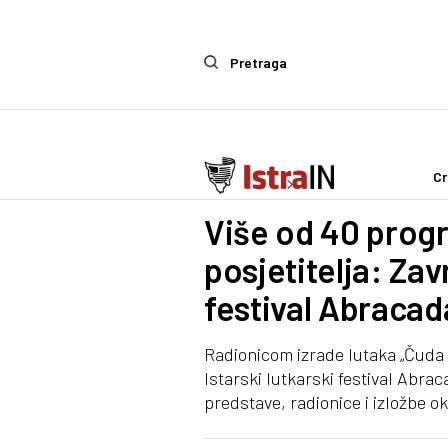
Pretraga
Cr
Ostalo
Zanimljivosti
Više od 40 progr
posjetitelja: Zavr
festival Abraca
Radionicom izrade lutaka „Čuda 
Istarski lutkarski festival Abrac
predstave, radionice i izložbe ok