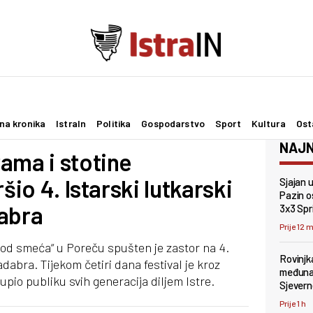
na kronika
IstraIn
Politika
Gospodarstvo
Sport
Kultura
Ost
NAJN
ama i stotine
šio 4. Istarski lutkarski
Sjajan 
Pazin os
dabra
3x3 Spr
Prije 12 
od smeća“ u Poreču spušten je zastor na 4.
Rovinjk
adabra. Tijekom četiri dana festival je kroz
međunar
upio publiku svih generacija diljem Istre.
Sjevern
Prije 1 h