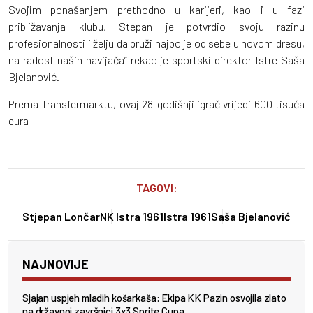
Svojim ponašanjem prethodno u karijeri, kao i u fazi
približavanja klubu, Stepan je potvrdio svoju razinu
profesionalnosti i želju da pruži najbolje od sebe u novom dresu,
na radost naših navijača” rekao je sportski direktor Istre Saša
Bjelanović.
Prema Transfermarktu, ovaj 28-godišnji igrač vrijedi 600 tisuća
eura
TAGOVI:
Stjepan Lončar
NK Istra 1961
Istra 1961
Saša Bjelanović
NAJNOVIJE
Sjajan uspjeh mladih košarkaša: Ekipa KK Pazin osvojila zlato
na državnoj završnici 3x3 Sprite Cupa