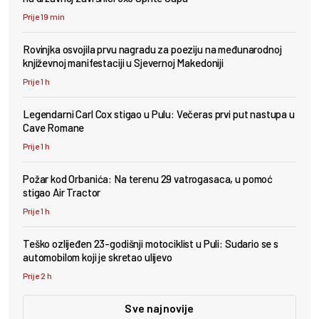
Prije 19 min
Rovinjka osvojila prvu nagradu za poeziju na međunarodnoj
književnoj manifestaciji u Sjevernoj Makedoniji
Prije 1 h
Legendarni Carl Cox stigao u Pulu: Večeras prvi put nastupa u
Cave Romane
Prije 1 h
Požar kod Orbanića: Na terenu 29 vatrogasaca, u pomoć
stigao Air Tractor
Prije 1 h
Teško ozlijeđen 23-godišnji motociklist u Puli: Sudario se s
automobilom koji je skretao ulijevo
Prije 2 h
Sve najnovije