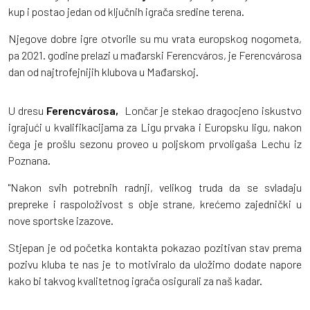
kup i postao jedan od ključnih igrača sredine terena.
Njegove dobre igre otvorile su mu vrata europskog nogometa,
pa 2021. godine prelazi u mađarski Ferencváros, je Ferencvárosa
dan od najtrofejnijih klubova u Mađarskoj.
U dresu
Ferencvárosa,
Lončar je stekao dragocjeno iskustvo
igrajući u kvalifikacijama za Ligu prvaka i Europsku ligu, nakon
čega je prošlu sezonu proveo u poljskom prvoligaša Lechu iz
Poznana.
"Nakon svih potrebnih radnji, velikog truda da se svladaju
prepreke i raspoloživost s obje strane, krećemo zajednički u
nove sportske izazove.
Stjepan je od početka kontakta pokazao pozitivan stav prema
pozivu kluba te nas je to motiviralo da uložimo dodate napore
kako bi takvog kvalitetnog igrača osigurali za naš kadar.