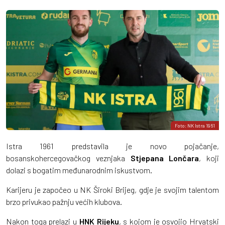
Foto: NK Istra 1961
Istra 1961 predstavila je novo pojačanje,
bosanskohercegovačkog veznjaka
Stjepana Lončara
, koji
dolazi s bogatim međunarodnim iskustvom.
Karijeru je započeo u NK Široki Brijeg, gdje je svojim talentom
brzo privukao pažnju većih klubova.
Nakon toga prelazi u
HNK Rijeku
, s kojom je osvojio Hrvatski