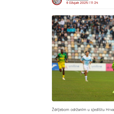
6 Ožujak 2025
I
11:24
Ždrijebom održanim u sjedištu Hrv