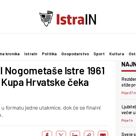
na kronika
IstraIn
Politika
Gospodarstvo
Sport
Kultura
Ost
NAJN
 Nogometaše Istre 1961
a Kupa Hrvatske čeka
Reziden
stiže p
Prije 27 
Ljubite
 u formatu jedne utakmice, dok će se finalni
večer u
e.
Prije 1 h
Sve je 