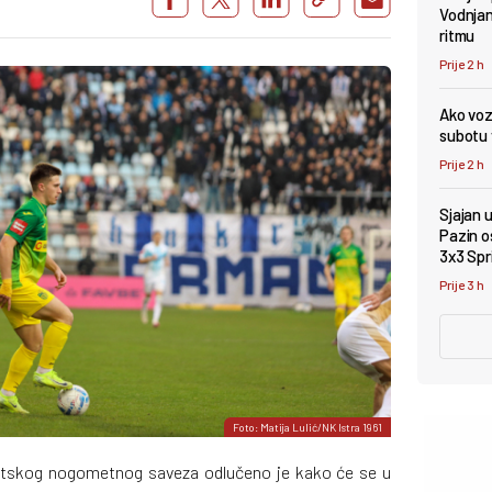
Vodnjan 
ritmu
Prije 2 h
Ako vozi
subotu v
Prije 2 h
Sjajan 
Pazin os
3x3 Spr
Prije 3 h
Foto: Matija Lulić/NK Istra 1961
atskog nogometnog saveza odlučeno je kako će se u