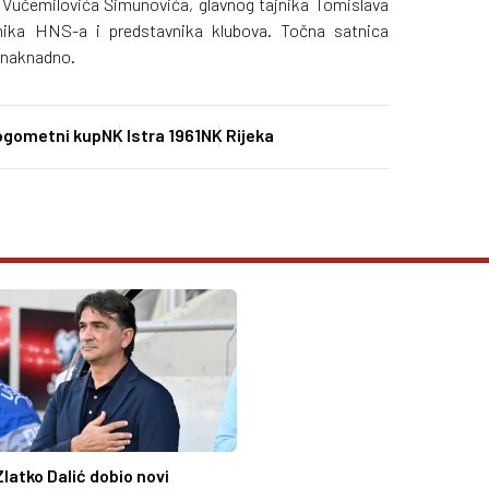
 Vučemilovića Šimunovića, glavnog tajnika Tomislava
snika HNS-a i predstavnika klubova. Točna satnica
a naknadno.
ogometni kup
NK Istra 1961
NK Rijeka
Zlatko Dalić dobio novi