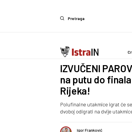
Pretraga
Cr
Sport
IZVUČENI PAROVI
na putu do final
Rijeka!
Polufinalne utakmice igrat će se
dvoboj odigrati na dvije utakmic
Igor Franković