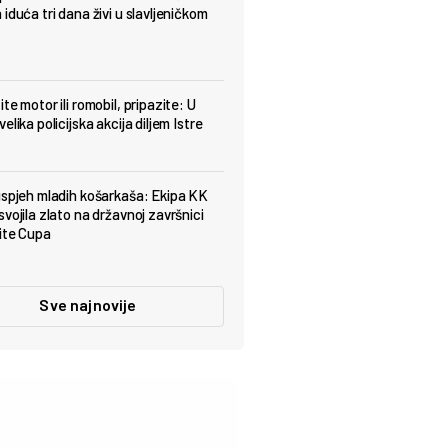
iduća tri dana živi u slavljeničkom
te motor ili romobil, pripazite: U
elika policijska akcija diljem Istre
uspjeh mladih košarkaša: Ekipa KK
vojila zlato na državnoj završnici
ite Cupa
Sve najnovije