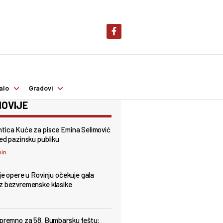
alo
Gradovi
OVIJE
tica Kuće za pisce Emina Selimović
red pazinsku publiku
min
lje opere u Rovinju očekuje gala
z bezvremenske klasike
spremno za 58. Bumbarsku feštu: