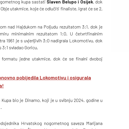
ogometnog kupa sastati
Slaven Belupo i Osijek
, dok
. Obje utakmice, koje će odlučiti finaliste, igrat će se 2.
jedom nad Hajdukom na Poljudu rezultatom 3:1, dok je
miru minimalnim rezultatom 1:0. U četvrtfinalnim
ra 1961 je s uvjerljivih 3:0 nadigrala Lokomotivu, dok
 3:1 svladao Goricu.
u formatu jedne utakmice, dok će se finalni dvoboj
novno pobijedila Lokomotivu i osigurala
a!
Kupa bio je Dinamo, koji je u svibnju 2024. godine u
.
redsjednika Hrvatskog nogometnog saveza Marijana