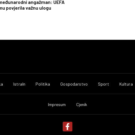
međunarodni angažman: UEFA
mu povjerila važnu ulogu
ka
IstraIn
Politika
Gospodarstvo
Sport
Kultura
Impresum
Cjenik