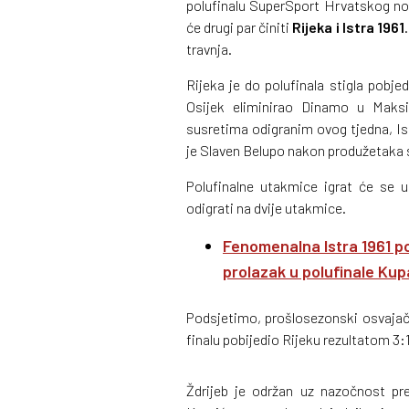
polufinalu SuperSport Hrvatskog n
će drugi par činiti
Rijeka i Istra 1961
travnja.
Rijeka je do polufinala stigla pob
Osijek eliminirao Dinamo u Maksi
susretima odigranim ovog tjedna, Ist
je Slaven Belupo nakon produžetaka s
Polufinalne utakmice igrat će se 
odigrati na dvije utakmice.
Fenomenalna Istra 1961 po
prolazak u polufinale Kup
Podsjetimo, prošlosezonski osvajač 
finalu pobijedio Rijeku rezultatom 3:1
Ždrijeb je održan uz nazočnost p