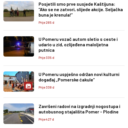
Posjetili smo prve susjede Kaštijuna:
“Ako se ne zatvori, slijede akcije. Seljačka
buna je krenula!”
Prije 265 d
U Pomeru vozač autom sletio s ceste i
udario u zid, ozlijeđena maloljetna
putnica
Prije 335 d
U Pomeru uspješno održan novi kulturni
događaj „Pomerske ćakule“
Prije 338 d
Završeni radovi na izgradnji nogostupa i
autobusnog stajališta Pomer – Plodine
Prije 427 d