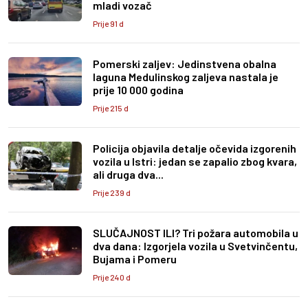
mladi vozač
Prije 91 d
Pomerski zaljev: Jedinstvena obalna
laguna Medulinskog zaljeva nastala je
prije 10 000 godina
Prije 215 d
Policija objavila detalje očevida izgorenih
vozila u Istri: jedan se zapalio zbog kvara,
ali druga dva...
Prije 239 d
SLUČAJNOST ILI? Tri požara automobila u
dva dana: Izgorjela vozila u Svetvinčentu,
Bujama i Pomeru
Prije 240 d