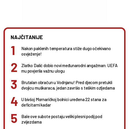
NAJČITANIJE
Nakon paklenih temperatura stiže dugo očekivano
osvježenje!
Zlatko Dalić dobio novi međunarodni angažman: UEFA
mu povjerila važnu ulogu
Brutalan obračun u Vodnjanu! Pred djecom pretukli
dvojicu muškaraca, jedan završio s teškim ozljedama
U bivšoj Mornaričkoj bolnici uređena 22 stana za
deficitarni kadar
Bale ove subote postaju veliki plesni podij pod
zvijezdama