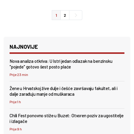
1
2
NAJNOVIJE
Nova analiza otkriva: U Istri jedan odlazak na benzinsku
"pojede" gotovo šest posto plaće
Prije 23 min
Žene u Hrvatskoj žive dulje i češće završavaju fakultet, ali i
dalje zarađuju manje od muškaraca
Prije 1 h
Chili Fest ponovno stiže u Buzet: Otvoren poziv za ugostitelje
i izlagače
Prije 9 h