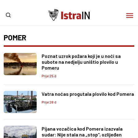
POMER
Poznat uzrok požara koji je u noći sa
subote na nedjelju uništio plovilo u
Pomeru
Prije 25 d
Vatra noćas progutala plovilo kod Pomera
Prije 26 d
Pijana vozačica kod Pomera izazvala
sudar: Nije stala na „stop“, ozlijeđen