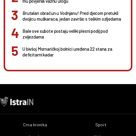
mu povjerila važnu ulogu
Brutalan obračun u Vodnjanu! Pred djecom pretukli
dvojicu muškaraca, jedan završio s teškim ozljedama
Bale ove subote postaju veliki plesni podij pod
zvijezdama
U bivšoj Mornaričkoj bolnici uređena 22 stana za
deficitarni kadar
Crna kronika
Sport