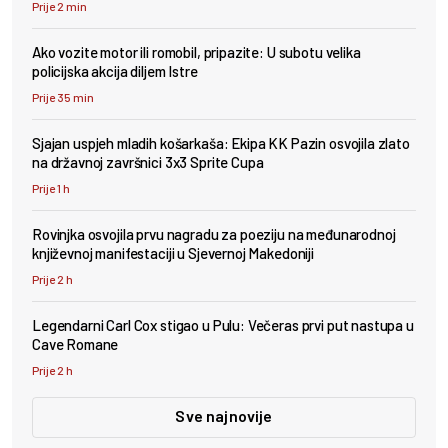
Prije 2 min
Ako vozite motor ili romobil, pripazite: U subotu velika
policijska akcija diljem Istre
Prije 35 min
Sjajan uspjeh mladih košarkaša: Ekipa KK Pazin osvojila zlato
na državnoj završnici 3x3 Sprite Cupa
Prije 1 h
Rovinjka osvojila prvu nagradu za poeziju na međunarodnoj
književnoj manifestaciji u Sjevernoj Makedoniji
Prije 2 h
Legendarni Carl Cox stigao u Pulu: Večeras prvi put nastupa u
Cave Romane
Prije 2 h
Sve najnovije