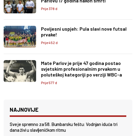
Parlovu 17 godina nakon smrti
Prije 378 d
Povijesni uspjeh: Pula slavi nove futsal
prvake!
Prije 452 d
Mate Parlov je prije 47 godina postao
svjetskim profesionalnim prvakom u
poluteškoj kategoriji po verziji WBC-a
Prije 577 d
NAJNOVIJE
Sve je spremno za 58. Bumbarsku feštu: Vodnjan iduća tri
dana živi u slavljeničkom ritmu