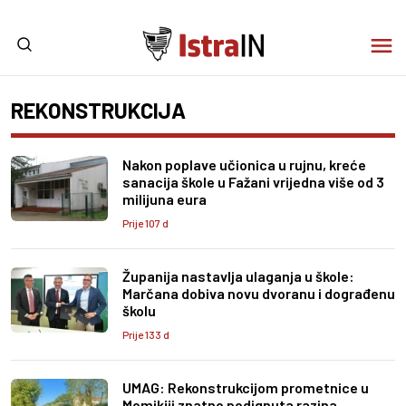
REKONSTRUKCIJA
Nakon poplave učionica u rujnu, kreće
sanacija škole u Fažani vrijedna više od 3
milijuna eura
Prije 107 d
Županija nastavlja ulaganja u škole:
Marčana dobiva novu dvoranu i dograđenu
školu
Prije 133 d
UMAG: Rekonstrukcijom prometnice u
Momikiji znatno podignuta razina