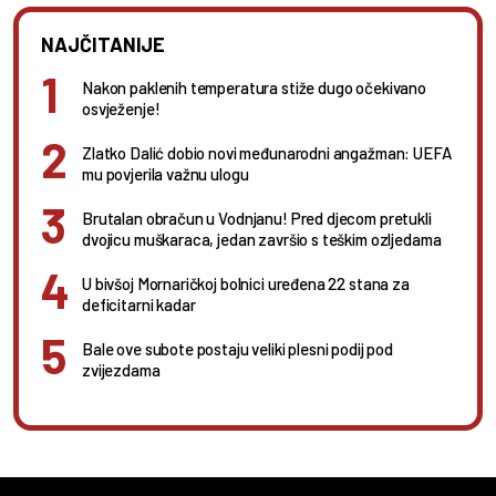
NAJČITANIJE
Nakon paklenih temperatura stiže dugo očekivano
osvježenje!
Zlatko Dalić dobio novi međunarodni angažman: UEFA
mu povjerila važnu ulogu
Brutalan obračun u Vodnjanu! Pred djecom pretukli
dvojicu muškaraca, jedan završio s teškim ozljedama
U bivšoj Mornaričkoj bolnici uređena 22 stana za
deficitarni kadar
Bale ove subote postaju veliki plesni podij pod
zvijezdama