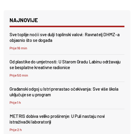
NAJNOVIJE
Sve toplije noći i sve dulji toplinski valovi: Ravnatelj DHMZ-a
objasnio što se događa
Prije 16 min
Od plastike do umjetnosti: U Starom Gradu Labinu održavaju
se besplatne kreativne radionice
Prije 50 min
Građanski odgoj u Istri prerastao očekivanja: Sve više škola
uključuje se u program
Prije 1 h
METRIS dobiva veliko proširenje: U Puli nastaju novi
istraživački laboratoriji
Prije 2 h