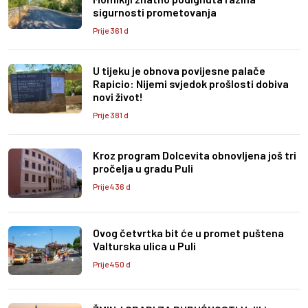
sigurnosti prometovanja
Prije 361 d
U tijeku je obnova povijesne palače
Rapicio: Nijemi svjedok prošlosti dobiva
novi život!
Prije 381 d
Kroz program Dolcevita obnovljena još tri
pročelja u gradu Puli
Prije 436 d
Ovog četvrtka bit će u promet puštena
Valturska ulica u Puli
Prije 450 d