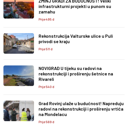
ŽMINJ GRADI ZA BUDUĆNOST! Veliki
infrastrukturni projekti u punom su
zamahu
Prije 495 d
Rekonstrukcija Valturske ulice u Puli
privodi se kraju
Prije 511 d
NOVIGRAD U tijeku su radovi na
rekonstrukciji i proširenju šetnice na
Rivareli
Prije 540 d
Grad Rovinj ulaže u budućnost! Napreduju
radovi na rekonstrukciji i proširenju vrtića
na Mondelacu
Prije 569 d