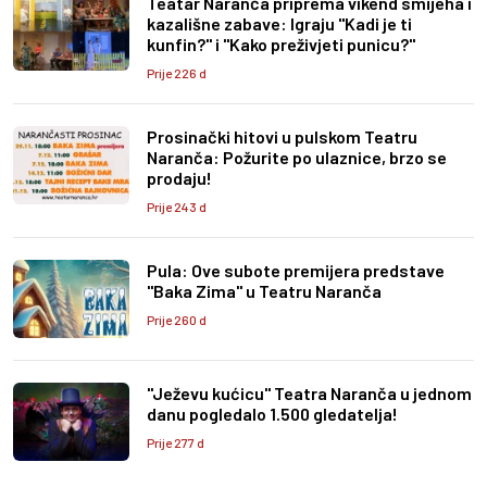
Teatar Naranča priprema vikend smijeha i
kazališne zabave: Igraju "Kadi je ti
kunfin?" i "Kako preživjeti punicu?"
Prije 226 d
Prosinački hitovi u pulskom Teatru
Naranča: Požurite po ulaznice, brzo se
prodaju!
Prije 243 d
Pula: Ove subote premijera predstave
"Baka Zima" u Teatru Naranča
Prije 260 d
"Ježevu kućicu" Teatra Naranča u jednom
danu pogledalo 1.500 gledatelja!
Prije 277 d