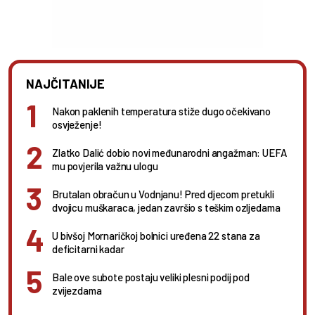
NAJČITANIJE
Nakon paklenih temperatura stiže dugo očekivano
osvježenje!
Zlatko Dalić dobio novi međunarodni angažman: UEFA
mu povjerila važnu ulogu
Brutalan obračun u Vodnjanu! Pred djecom pretukli
dvojicu muškaraca, jedan završio s teškim ozljedama
U bivšoj Mornaričkoj bolnici uređena 22 stana za
deficitarni kadar
Bale ove subote postaju veliki plesni podij pod
zvijezdama