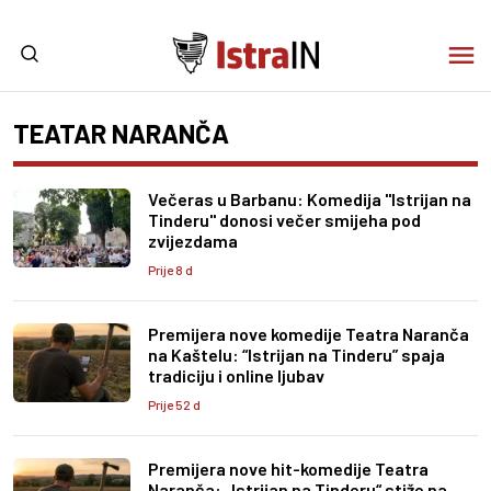
TEATAR NARANČA
Večeras u Barbanu: Komedija "Istrijan na
Tinderu" donosi večer smijeha pod
zvijezdama
Prije 8 d
Premijera nove komedije Teatra Naranča
na Kaštelu: “Istrijan na Tinderu” spaja
tradiciju i online ljubav
Prije 52 d
Premijera nove hit-komedije Teatra
Naranča: „Istrijan na Tinderu“ stiže na