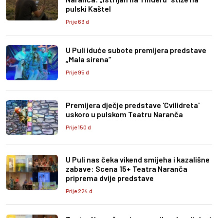
pulski Kaštel
Prije 63 d
U Puli iduće subote premijera predstave
„Mala sirena“
Prije 95 d
Premijera dječje predstave 'Cvilidreta'
uskoro u pulskom Teatru Naranča
Prije 150 d
U Puli nas čeka vikend smijeha i kazališne
zabave: Scena 15+ Teatra Naranča
priprema dvije predstave
Prije 224 d