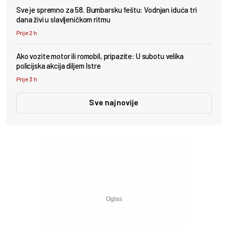
Sve je spremno za 58. Bumbarsku feštu: Vodnjan iduća tri
dana živi u slavljeničkom ritmu
Prije 2 h
Ako vozite motor ili romobil, pripazite: U subotu velika
policijska akcija diljem Istre
Prije 3 h
Sve najnovije