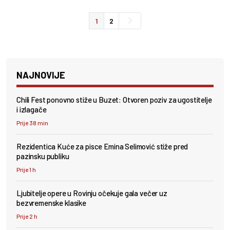
1
2
NAJNOVIJE
Chili Fest ponovno stiže u Buzet: Otvoren poziv za ugostitelje
i izlagače
Prije 38 min
Rezidentica Kuće za pisce Emina Selimović stiže pred
pazinsku publiku
Prije 1 h
Ljubitelje opere u Rovinju očekuje gala večer uz
bezvremenske klasike
Prije 2 h