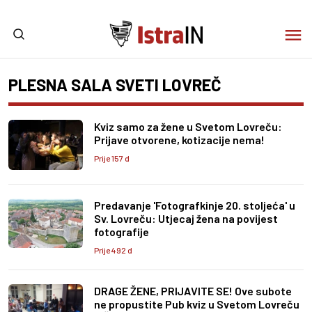
PLESNA SALA SVETI LOVREČ
Kviz samo za žene u Svetom Lovreču:
Prijave otvorene, kotizacije nema!
Prije 157 d
Predavanje 'Fotografkinje 20. stoljeća' u
Sv. Lovreču: Utjecaj žena na povijest
fotografije
Prije 492 d
DRAGE ŽENE, PRIJAVITE SE! Ove subote
ne propustite Pub kviz u Svetom Lovreču