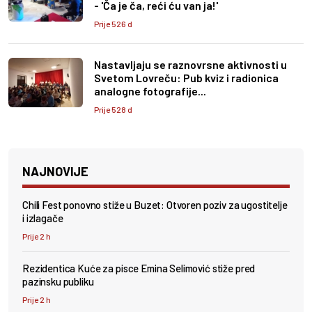
- 'Ča je ča, reći ću van ja!'
Prije 526 d
Nastavljaju se raznovrsne aktivnosti u
Svetom Lovreču: Pub kviz i radionica
analogne fotografije...
Prije 528 d
NAJNOVIJE
Chili Fest ponovno stiže u Buzet: Otvoren poziv za ugostitelje
i izlagače
Prije 2 h
Rezidentica Kuće za pisce Emina Selimović stiže pred
pazinsku publiku
Prije 2 h