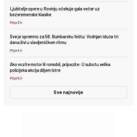
Ljubitelje opere u Rovinju očekuje gala večer uz
bezvremenske klasike
Prije 3 h
Sve je spremno za 58. Bumbarsku feštu: Vodnjan iduća tri
dana živi u slavljeničkom ritmu
Prije 4 h
Ako vozite motor ili romobil, pripazite: U subotu velika
policijska akcija diljem Istre
Prije 5 h
Sve najnovije