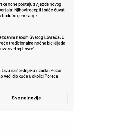
ske none postaju zvijezde novog
erijala: Njihovi recepti i priče čuvat
a buduće generacije
jezdanim nebom Svetog Lovreča: U
reće tradicionalna noćna biciklijada
suza svetog Lovre"
a tavu na štednjaku i izašla: Požar
o veći dio kuće u okolici Poreča
Sve najnovije