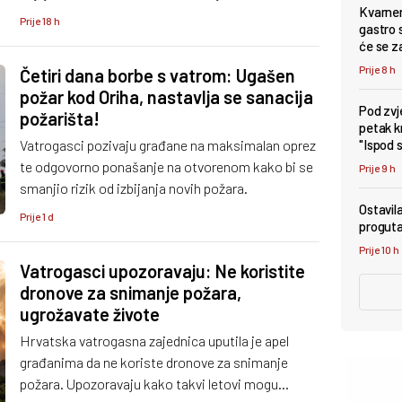
Kvarner
hektara trave, niskog raslinja i makije te je i dalje
Prije 18 h
gastro s
lokaliziran.Tijekom 5. kolovoza i noći na 6.
će se z
kolovoza vatrogasci su provodili dežurstvo i
Prije 8 h
Četiri dana borbe s vatrom: Ugašen
sanaciju požariš
požar kod Oriha, nastavlja se sanacija
Pod zv
požarišta!
petak k
Vatrogasci pozivaju građane na maksimalan oprez
"Ispod 
te odgovorno ponašanje na otvorenom kako bi se
Prije 9 h
smanjio rizik od izbijanja novih požara.
Ostavil
Prije 1 d
proguta
Prije 10 h
Vatrogasci upozoravaju: Ne koristite
dronove za snimanje požara,
ugrožavate živote
Hrvatska vatrogasna zajednica uputila je apel
građanima da ne koriste dronove za snimanje
požara. Upozoravaju kako takvi letovi mogu