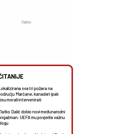
ČITANIJE
Lokalizirana sva tri požara na
području Marčane, kanaderi ipak
isu morali intervenirati
Zlatko Dalić dobio novi međunarodni
angažman: UEFA mu povjerila važnu
ulogu