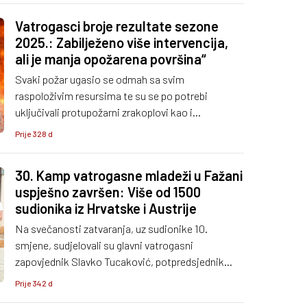
Vatrogasci broje rezultate sezone
2025.: Zabilježeno više intervencija,
ali je manja opožarena površina“
Svaki požar ugasio se odmah sa svim
raspoloživim resursima te su se po potrebi
uključivali protupožarni zrakoplovi kao i
intervencijske vatrogasne postrojbe HVZ-a.
Prije 328 d
30. Kamp vatrogasne mladeži u Fažani
uspješno završen: Više od 1500
sudionika iz Hrvatske i Austrije
Na svečanosti zatvaranja, uz sudionike 10.
smjene, sudjelovali su glavni vatrogasni
zapovjednik Slavko Tucaković, potpredsjednik
HVZ-a i zapovjednik Vatrogasne zajednice
Prije 342 d
Istarske županije Dino Kozlevac sa suradnicima,