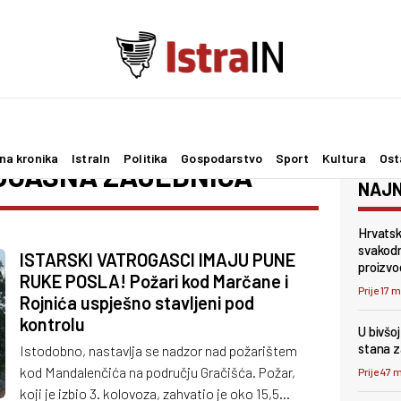
na kronika
IstraIn
Politika
Gospodarstvo
Sport
Kultura
Ost
OGASNA ZAJEDNICA
NAJN
Hrvatsk
svakodn
ISTARSKI VATROGASCI IMAJU PUNE
proizvo
RUKE POSLA! Požari kod Marčane i
Prije 17 
Rojnića uspješno stavljeni pod
kontrolu
U bivšo
stana z
Istodobno, nastavlja se nadzor nad požarištem
kod Mandalenčića na području Gračišća. Požar,
Prije 47 
koji je izbio 3. kolovoza, zahvatio je oko 15,5