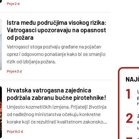
zaustaviti gašenje iz zraka, ugroziti sigurnost
Prije 2 d
posada i vatrogasaca te dodatno otežati
intervencije.
Istra među područjima visokog rizika:
Vatrogasci upozoravaju na opasnost
od požara
Vatrogasci stoga pozivaju građane na pojačan
oprez i odgovorno ponašanje kako bi se smanjio
rizik od izbijanja požara.
Prije 43 d
NAJ
Hrvatska vatrogasna zajednica
podržala zabranu bučne pirotehnike!
n
Umjesto kozmetičkih izmjena, Prijatelji životinja
od nadležnog ministarstva očekuju konkretne
korake koji će rezultirati kvalitetnom zakonskom
zaštitom ljudi, životinja i okoliša.
Prije 142 d