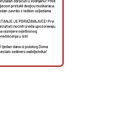
Brutalan obračun u Vodnjanu! Pred
djecom pretukli dvojicu muškaraca,
jedan završio s teškim ozljedama
STANJE JE PORAŽAVAJUĆE! Prvi
rezultati noćnih izvida upozoravaju
na razmjere svjetlosnog
nečišćenja u Istri
U tjedan dana iz pulskog Doma
nestalo sedmero maloljetnika!