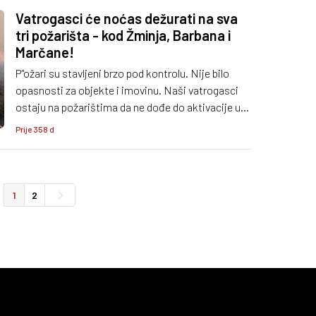
predsjednik DVD-a Fažana Zoran Resanović te
Vatrogasci će noćas dežurati na sva
zapovjednici smjene.
tri požarišta - kod Žminja, Barbana i
Marčane!
P"ožari su stavljeni brzo pod kontrolu. Nije bilo
opasnosti za objekte i imovinu. Naši vatrogasci
ostaju na požarištima da ne dođe do aktivacije u
noćnim satima - rekao nam je zapovjednik VZŽ
Prije 358 d
Istarske Dino Kozlevac", stoji u priopćenju HVZ-a.
1
2