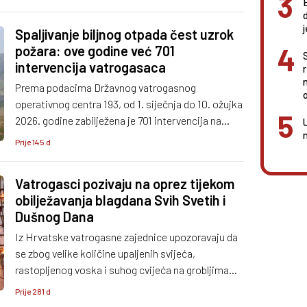
Spaljivanje biljnog otpada čest uzrok
požara: ove godine već 701
intervencija vatrogasaca
Prema podacima Državnog vatrogasnog
o
operativnog centra 193, od 1. siječnja do 10. ožujka
2026. godine zabilježena je 701 intervencija na
požarima otvorenog prostora, što je 161
Prije 145 d
intervencija više nego u istom razdoblju 2025.
godine, kada ih je bilo 540. To predstavlja
Vatrogasci pozivaju na oprez tijekom
povećanje od gotovo 30 posto.
obilježavanja blagdana Svih Svetih i
Dušnog Dana
Iz Hrvatske vatrogasne zajednice upozoravaju da
se zbog velike količine upaljenih svijeća,
rastopljenog voska i suhog cvijeća na grobljima
mora biti na oprezu.
Prije 281 d