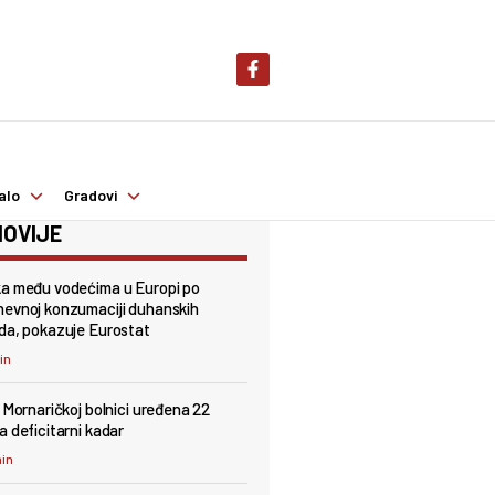
alo
Gradovi
OVIJE
a među vodećima u Europi po
evnoj konzumaciji duhanskih
da, pokazuje Eurostat
min
j Mornaričkoj bolnici uređena 22
a deficitarni kadar
min