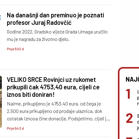
Na današnji dan preminuo je poznati
profesor Juraj Radovčić
Godine 2022. Gradsko vijeće Grada Umaga uručilo
mu je nagradu za životno djelo.
Prije 502 d
NAJ
VELIKO SRCE Rovinjci uz rukomet
prikupili čak 4753,40 eura, cijeli će
iznos biti doniran!
n
Naime, prikupljeno je 4753,40 eura, od čega je
2,500 eura prikupljeno od prodaje ulaznica, dok
ostatak iznosa čine donacije. Podsjetimo, cijeli je
prikupljeni iznos namijenjen kupnji proteze za
Prije 543 d
sugrađanina Slobodana Ikača.