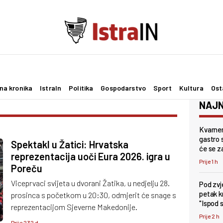
na kronika
IstraIn
Politika
Gospodarstvo
Sport
Kultura
Ost
NAJN
Kvarner
gastro s
Spektakl u Žatici: Hrvatska
će se z
reprezentacija uoči Eura 2026. igra u
Prije 1 h
Poreču
Viceprvaci svijeta u dvorani Žatika, u nedjelju 28.
Pod zv
petak k
prosinca s početkom u 20:30, odmjerit će snage s
"Ispod 
reprezentacijom Sjeverne Makedonije.
Prije 2 h
Prije 232 d