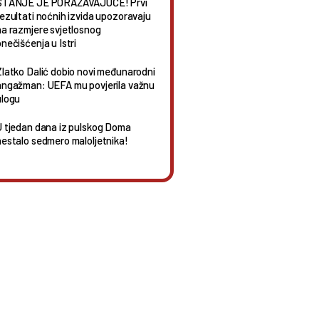
STANJE JE PORAŽAVAJUĆE! Prvi
rezultati noćnih izvida upozoravaju
na razmjere svjetlosnog
nečišćenja u Istri
Zlatko Dalić dobio novi međunarodni
angažman: UEFA mu povjerila važnu
ulogu
U tjedan dana iz pulskog Doma
nestalo sedmero maloljetnika!