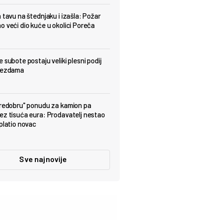
a tavu na štednjaku i izašla: Požar
o veći dio kuće u okolici Poreča
 subote postaju veliki plesni podij
ijezdama
predobru" ponudu za kamion pa
ez tisuća eura: Prodavatelj nestao
uplatio novac
Sve najnovije