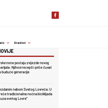
alo
Gradovi
OVIJE
ske none postaju zvijezde novog
erijala: Njihovi recepti i priče čuvat
a buduće generacije
jezdanim nebom Svetog Lovreča: U
reće tradicionalna noćna biciklijada
suza svetog Lovre"