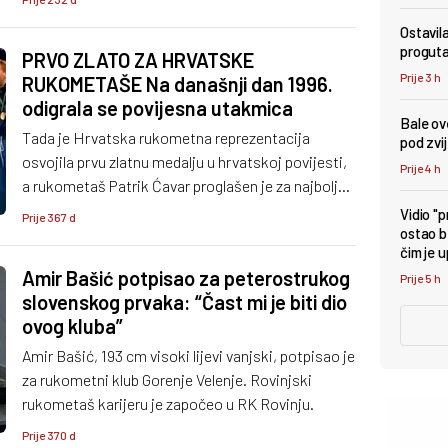
Ostavil
proguta
PRVO ZLATO ZA HRVATSKE
Prije 3 h
RUKOMETAŠE Na današnji dan 1996.
odigrala se povijesna utakmica
Bale ove
Tada je Hrvatska rukometna reprezentacija
pod zv
osvojila prvu zlatnu medalju u hrvatskoj povijesti,
Prije 4 h
a rukometaš Patrik Ćavar proglašen je za najboljeg
strijelca natjecanja (43 gola).
Vidio "
Prije 367 d
ostao b
čim je 
Amir Bašić potpisao za peterostrukog
Prije 5 h
slovenskog prvaka: “Čast mi je biti dio
ovog kluba”
Amir Bašić, 193 cm visoki lijevi vanjski, potpisao je
za rukometni klub Gorenje Velenje. Rovinjski
rukometaš karijeru je započeo u RK Rovinju.
Prije 370 d