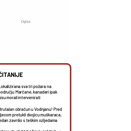
ČITANIJE
Lokalizirana sva tri požara na
području Marčane, kanaderi ipak
isu morali intervenirati
Brutalan obračun u Vodnjanu! Pred
djecom pretukli dvojicu muškaraca,
jedan završio s teškim ozljedama