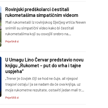
Rovinjski predškolarci čestitali
rukometašima simpatičnim videom
Mali rukometaši iz rovinjskog Dječjeg vrtića Neven
snimili su simpatični video kako bi čestitali
rukometašima koji su osvojili srebro na
Svjetskom prvenstvu.
Prije 548 d
U Umagu Lino Červar predstavio novu
knjigu „Rukomet – put do vrha i tajne
uspjeha“
„Trener je čovjek čiji se hod ne čuje, ali njegovi
tragovi ostaju i ja se nadam da će ova knjiga, uz
moje rukometne rezultate, ostaviti jedan mali trag
poput kamenčića pokraj puta", rekao je Červar.
Prije 555 d