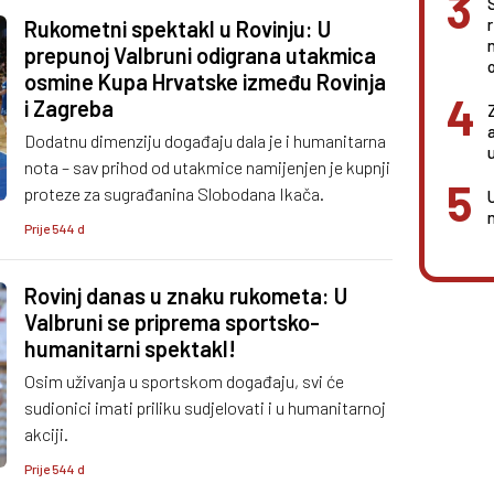
Rukometni spektakl u Rovinju: U
prepunoj Valbruni odigrana utakmica
o
osmine Kupa Hrvatske između Rovinja
i Zagreba
Dodatnu dimenziju događaju dala je i humanitarna
nota – sav prihod od utakmice namijenjen je kupnji
proteze za sugrađanina Slobodana Ikača.
Prije 544 d
Rovinj danas u znaku rukometa: U
Valbruni se priprema sportsko-
humanitarni spektakl!
Osim uživanja u sportskom događaju, svi će
sudionici imati priliku sudjelovati i u humanitarnoj
akciji.
Prije 544 d