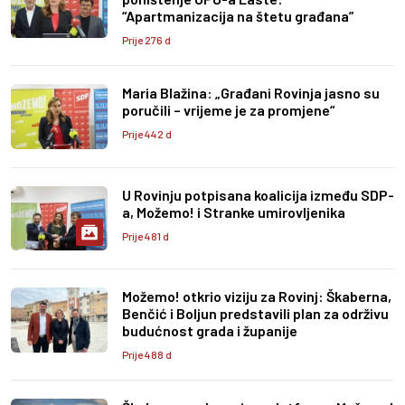
“Apartmanizacija na štetu građana”
Prije 276 d
Maria Blažina: „Građani Rovinja jasno su
poručili – vrijeme je za promjene“
Prije 442 d
U Rovinju potpisana koalicija između SDP-
a, Možemo! i Stranke umirovljenika
Prije 481 d
Možemo! otkrio viziju za Rovinj: Škaberna,
Benčić i Boljun predstavili plan za održivu
budućnost grada i županije
Prije 488 d