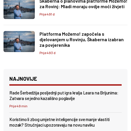
Škaberna o planovima platforme Možemo!
za Rovinj: Mladi moraju ovdje moći živjeti
Prije 491 d
Platforma Možemo! započela s
djelovanjem u Rovinju, Škaberna izabran
za povjerenika
Prije 493 d
NAJNOVIJE
Rade Šerbedžija posljednji put igra kralja Leara na Brijunima:
Zatvara se jedno kazališno poglavlje
Prije 49 min
Koristimo li zbog umjetne inteligencije sve manje vlastiti
mozak? Stručnjaci upozoravaju na novu naviku