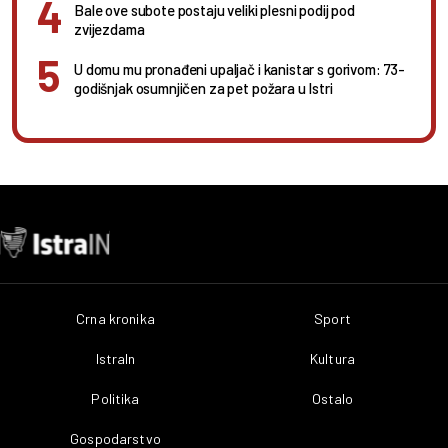
Bale ove subote postaju veliki plesni podij pod
zvijezdama
U domu mu pronađeni upaljač i kanistar s gorivom: 73-
godišnjak osumnjičen za pet požara u Istri
Crna kronika
Sport
IstraIn
Kultura
Politika
Ostalo
Gospodarstvo