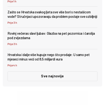
Prije 1 h
Zašto se Hrvatska svakog ljeta sve više bori s nestašicom
vode? Stručnjaci upozoravaju da problem postaje sve ozbiljniji
Prije 3 h
Rovinj večeras slavi ljubav: Glazba na pet pozornica i čarolija
pod zvijezdama
Prije 3 h
Hrvatska i dalje više kupuje nego što prodaje: U samo pet
mjeseci minus veći od 8,5 milijardi eura
Prije 4 h
Sve najnovije