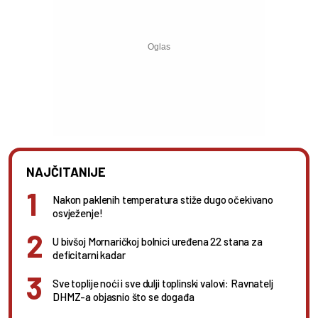
NAJČITANIJE
Nakon paklenih temperatura stiže dugo očekivano
osvježenje!
U bivšoj Mornaričkoj bolnici uređena 22 stana za
deficitarni kadar
Sve toplije noći i sve dulji toplinski valovi: Ravnatelj
DHMZ-a objasnio što se događa