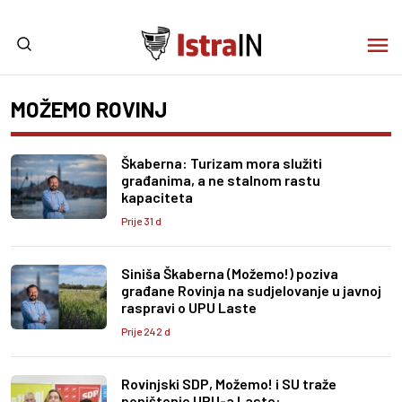
MOŽEMO ROVINJ
Škaberna: Turizam mora služiti
građanima, a ne stalnom rastu
kapaciteta
Prije 31 d
Siniša Škaberna (Možemo!) poziva
građane Rovinja na sudjelovanje u javnoj
raspravi o UPU Laste
Prije 242 d
Rovinjski SDP, Možemo! i SU traže
poništenje UPU-a Laste: