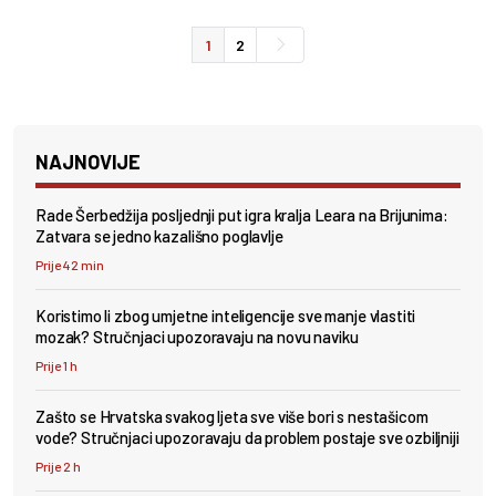
1
2
NAJNOVIJE
Rade Šerbedžija posljednji put igra kralja Leara na Brijunima:
Zatvara se jedno kazališno poglavlje
Prije 42 min
Koristimo li zbog umjetne inteligencije sve manje vlastiti
mozak? Stručnjaci upozoravaju na novu naviku
Prije 1 h
Zašto se Hrvatska svakog ljeta sve više bori s nestašicom
vode? Stručnjaci upozoravaju da problem postaje sve ozbiljniji
Prije 2 h