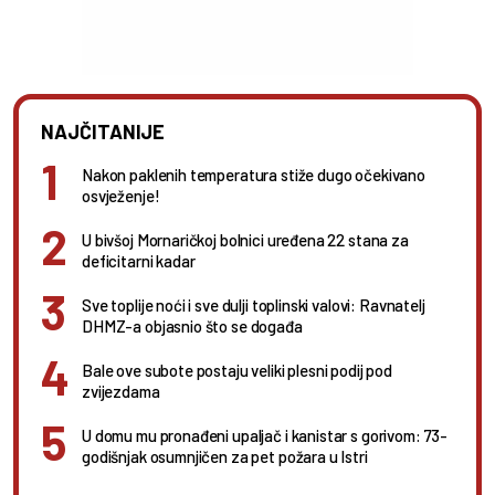
NAJČITANIJE
Nakon paklenih temperatura stiže dugo očekivano
osvježenje!
U bivšoj Mornaričkoj bolnici uređena 22 stana za
deficitarni kadar
Sve toplije noći i sve dulji toplinski valovi: Ravnatelj
DHMZ-a objasnio što se događa
Bale ove subote postaju veliki plesni podij pod
zvijezdama
U domu mu pronađeni upaljač i kanistar s gorivom: 73-
godišnjak osumnjičen za pet požara u Istri