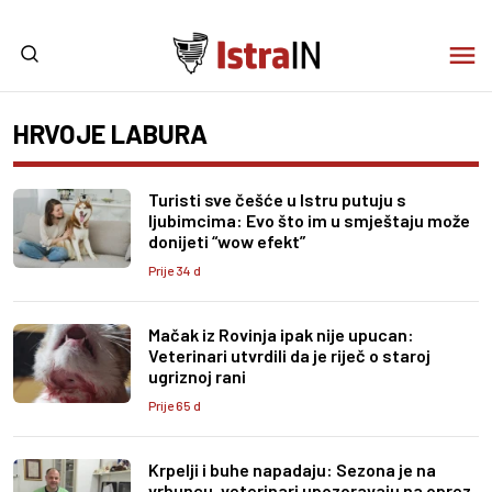
HRVOJE LABURA
Turisti sve češće u Istru putuju s
ljubimcima: Evo što im u smještaju može
donijeti “wow efekt”
Prije 34 d
Mačak iz Rovinja ipak nije upucan:
Veterinari utvrdili da je riječ o staroj
ugriznoj rani
Prije 65 d
Krpelji i buhe napadaju: Sezona je na
vrhuncu, veterinari upozoravaju na oprez