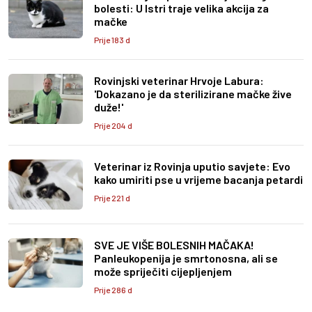
bolesti: U Istri traje velika akcija za
mačke
Prije 183 d
Rovinjski veterinar Hrvoje Labura:
'Dokazano je da sterilizirane mačke žive
duže!'
Prije 204 d
Veterinar iz Rovinja uputio savjete: Evo
kako umiriti pse u vrijeme bacanja petardi
Prije 221 d
SVE JE VIŠE BOLESNIH MAČAKA!
Panleukopenija je smrtonosna, ali se
može spriječiti cijepljenjem
Prije 286 d