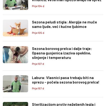
Prije 104 d
Sezona peludi stigla: Alergije ne muče
samo ljude, već i kućne ljubimce
Prije 105 d
Sezona borovog prelca i dalje traje:
Opasna gusjenica izaziva opekline,
slinjenje i temperaturu
Prije 107 d
Labura: Vlasnici pasa trebaju biti na
oprezu – počela sezona borovog prelca!
Prije 157 d
Sterilizacijom protiv neželjenih legla i