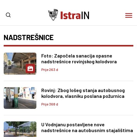
NADSTREŠNICE
Foto: Započela sanacija opasne
nadstrešnice rovinjskog kolodvora
Prije 263 d
Rovinj: Zbog lošeg stanja autobusnog
kolodvora, vlasniku poslana požurnica
Prije 368 d
U Vodnjanu postavljene nove
nadstrešnice na autobusnim stajalištima