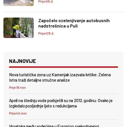
Prije 415 d
Započelo ozelenjivanje autobusnih
nadstrešnica u Puli
Prije 476 d
NAJNOVIJE
Nova turistička zona uz Kamenjak izazvala kritike: Zelena
Istra traži detaljne stručne analize
Prije 18 min
Apeli na štednju vode podsjetili su na 2012. godinu: Ovako je
izgledalo posljednje ljeto s redukcijama
Prije 45 min
Hrvatska među vodećima u Europi po svakodnevnoj