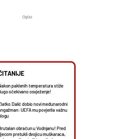
ČITANIJE
Nakon paklenih temperatura stiže
dugo očekivano osvježenje!
Zlatko Dalić dobio novi međunarodni
angažman: UEFA mu povjerila važnu
ulogu
Brutalan obračun u Vodnjanu! Pred
djecom pretukli dvojicu muškaraca,