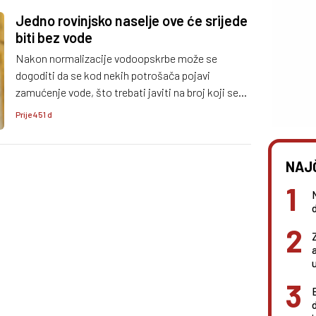
Jedno rovinjsko naselje ove će srijede
biti bez vode
Nakon normalizacije vodoopskrbe može se
dogoditi da se kod nekih potrošača pojavi
zamućenje vode, što trebati javiti na broj koji se
nalazi u članku.
Prije 451 d
NAJ