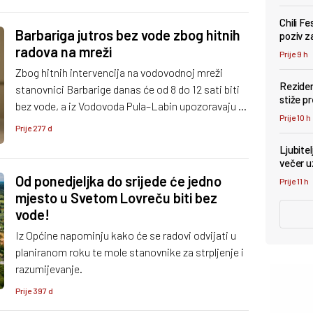
Chili F
Barbariga jutros bez vode zbog hitnih
poziv za
radova na mreži
Prije 9 h
Zbog hitnih intervencija na vodovodnoj mreži
Reziden
stanovnici Barbarige danas će od 8 do 12 sati biti
stiže p
bez vode, a iz Vodovoda Pula–Labin upozoravaju i
Prije 10 h
na moguće kratkotrajno zamućenje po ponovnom
Prije 277 d
puštanju u sustav.
Ljubite
večer u
Od ponedjeljka do srijede će jedno
Prije 11 h
mjesto u Svetom Lovreču biti bez
vode!
Iz Općine napominju kako će se radovi odvijati u
planiranom roku te mole stanovnike za strpljenje i
razumijevanje.
Prije 397 d