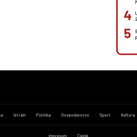
ka
IstraIn
Politika
Gospodarstvo
Sport
Kultura
Impresum
Cjenik