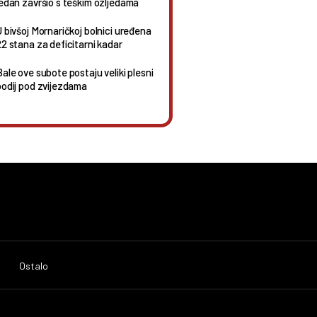
jedan završio s teškim ozljedama
U bivšoj Mornaričkoj bolnici uređena
22 stana za deficitarni kadar
Bale ove subote postaju veliki plesni
podij pod zvijezdama
Ostalo