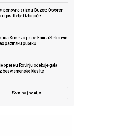
est ponovno stiže u Buzet: Otvoren
 ugostitelje i izlagače
tica Kuće za pisce Emina Selimović
red pazinsku publiku
lje opere u Rovinju očekuje gala
z bezvremenske klasike
Sve najnovije