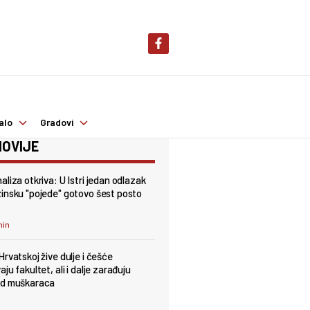
alo
Gradovi
OVIJE
aliza otkriva: U Istri jedan odlazak
insku "pojede" gotovo šest posto
min
Hrvatskoj žive dulje i češće
ju fakultet, ali i dalje zarađuju
od muškaraca