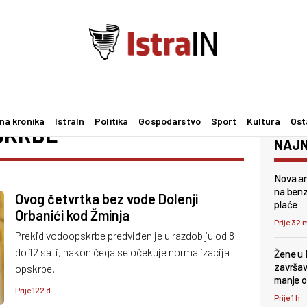
na kronika
IstraIn
Politika
Gospodarstvo
Sport
Kultura
Ost
SKRBE
NAJN
Nova an
na benz
Ovog četvrtka bez vode Dolenji
plaće
Orbanići kod Žminja
Prije 32 
Prekid vodoopskrbe predviđen je u razdoblju od 8
do 12 sati, nakon čega se očekuje normalizacija
Žene u 
završava
opskrbe.
manje 
Prije 122 d
Prije 1 h