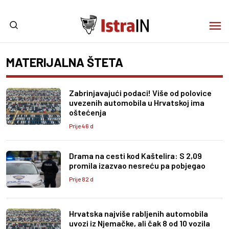
MATERIJALNA ŠTETA
Zabrinjavajući podaci! Više od polovice
uvezenih automobila u Hrvatskoj ima
oštećenja
Prije 46 d
Drama na cesti kod Kaštelira: S 2,09
promila izazvao nesreću pa pobjegao
Prije 82 d
Hrvatska najviše rabljenih automobila
uvozi iz Njemačke, ali čak 8 od 10 vozila