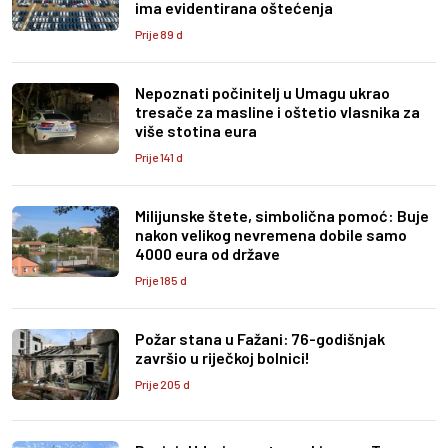
ima evidentirana oštećenja
Prije 89 d
Nepoznati počinitelj u Umagu ukrao
tresače za masline i oštetio vlasnika za
više stotina eura
Prije 141 d
Milijunske štete, simbolična pomoć: Buje
nakon velikog nevremena dobile samo
4000 eura od države
Prije 185 d
Požar stana u Fažani: 76-godišnjak
završio u riječkoj bolnici!
Prije 205 d