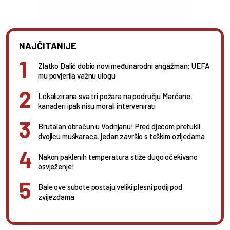
NAJČITANIJE
Zlatko Dalić dobio novi međunarodni angažman: UEFA
mu povjerila važnu ulogu
Lokalizirana sva tri požara na području Marčane,
kanaderi ipak nisu morali intervenirati
Brutalan obračun u Vodnjanu! Pred djecom pretukli
dvojicu muškaraca, jedan završio s teškim ozljedama
Nakon paklenih temperatura stiže dugo očekivano
osvježenje!
Bale ove subote postaju veliki plesni podij pod
zvijezdama