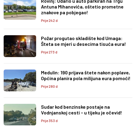
Rovinj: Udario u auto parkiran na Trgu
Antuna Mihanovića, oštetio prometne
znakove pa pobjegao!
Prije 242 d
Požar progutao skladište kod Umaga:
Šteta se mjeri u desecima tisuća eura!
Prije 273 d
Medulin: 190 prijava štete nakon poplave,
Općina planira pola milijuna eura pomoći!
Prije 280 d
Sudar kod benzinske postaje na
Vodnjanskoj cesti – u tijeku je očevid!
Prije 353 d