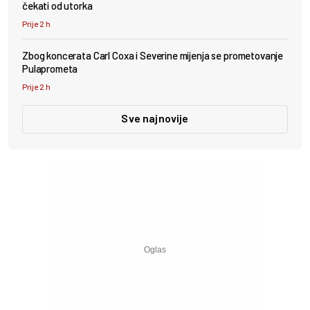
čekati od utorka
Prije 2 h
Zbog koncerata Carl Coxa i Severine mijenja se prometovanje
Pulaprometa
Prije 2 h
Sve najnovije