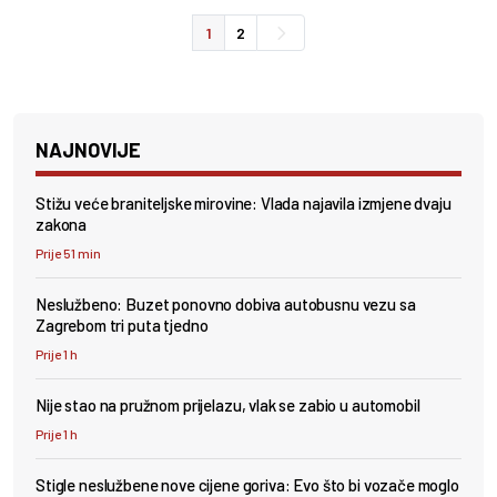
1
2
NAJNOVIJE
Stižu veće braniteljske mirovine: Vlada najavila izmjene dvaju
zakona
Prije 51 min
Neslužbeno: Buzet ponovno dobiva autobusnu vezu sa
Zagrebom tri puta tjedno
Prije 1 h
Nije stao na pružnom prijelazu, vlak se zabio u automobil
Prije 1 h
Stigle neslužbene nove cijene goriva: Evo što bi vozače moglo