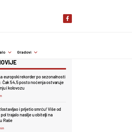
alo
Gradovi
OVIJE
a europski rekorder po sezonalnosti
: Čak 54,5 posto noćenja ostvaruje
nju i kolovozu
in
zlostavljao i prijetio smrću! Više od
 pol trajalo nasilje u obitelji na
ju Raše
min