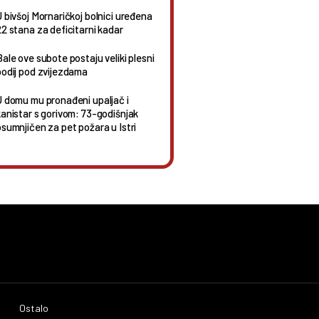
U bivšoj Mornaričkoj bolnici uređena
22 stana za deficitarni kadar
Bale ove subote postaju veliki plesni
podij pod zvijezdama
U domu mu pronađeni upaljač i
kanistar s gorivom: 73-godišnjak
osumnjičen za pet požara u Istri
Ostalo