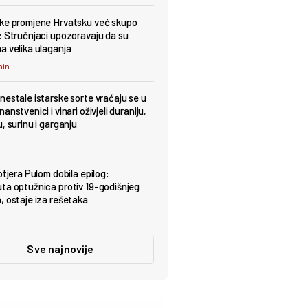
ke promjene Hrvatsku već skupo
: Stručnjaci upozoravaju da su
a velika ulaganja
min
nestale istarske sorte vraćaju se u
anstvenici i vinari oživjeli duraniju,
, surinu i garganju
otjera Pulom dobila epilog:
ta optužnica protiv 19-godišnjeg
, ostaje iza rešetaka
Sve najnovije