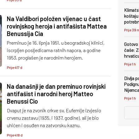
u antifašističkoj borbi Istre tijekom Drugog
Klimats
svjetskog rata.
koštaju
Na Valdibori položen vijenac u čast
potrebn
rovinjskog heroja i antifašista Mattea
Prije 39 
Benussija Cia
Preminuo je 16. lipnja 1951. u beogradskoj klinici,
Gotovo 
iscrpljen posljedicama ratnih napora, a godine
čaše: Zn
hrvaticu
1953. proglašen je narodnim herojem.
Prije 1 h
Prije 417 d
Divlja p
Podignu
Na današnji je dan preminuo rovinjski
Nijemca
antifašist i narodni heroj Matteo
Prije 1 h
Benussi Cio
Dvaput je na zvonik crkve sv. Eufemije izvjesio
crvenu zastavu (1935. i 1937. godine), ali je bio
uhićen i osuđen na zatvorsku kaznu.
Prije 418 d