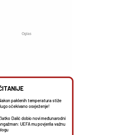
ČITANIJE
Nakon paklenih temperatura stiže
dugo očekivano osvježenje!
Zlatko Dalić dobio novi međunarodni
angažman: UEFA mu povjerila važnu
ulogu