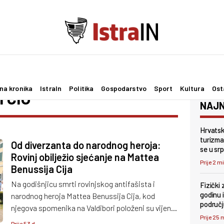
na kronika
IstraIn
Politika
Gospodarstvo
Sport
Kultura
Ost
 CIO
NAJN
Hrvatsk
turizma
Od diverzanta do narodnog heroja:
se u srp
Rovinj obilježio sjećanje na Mattea
Prije 2 m
Benussija Cija
Na godišnjicu smrti rovinjskog antifašista i
Fizički 
godinu i
narodnog heroja Mattea Benussija Cija, kod
područ
njegova spomenika na Valdibori položeni su vijenci
Prije 25 
i odana počast čovjeku koji je ostavio dubok trag
Prije 53 d