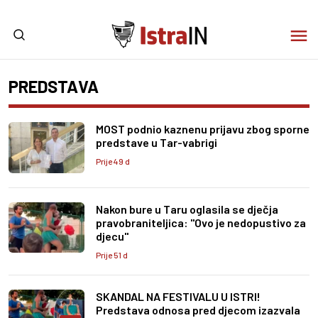
PREDSTAVA
MOST podnio kaznenu prijavu zbog sporne
predstave u Tar-vabrigi
Prije 49 d
Nakon bure u Taru oglasila se dječja
pravobraniteljica: "Ovo je nedopustivo za
djecu"
Prije 51 d
SKANDAL NA FESTIVALU U ISTRI!
Predstava odnosa pred djecom izazvala