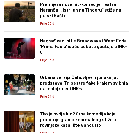
Premijera nove hit-komedije Teatra
Naranča: „Istrijan na Tinderu“ stiže na
pulski Kaštel
Prije 63 d
Nagrađivani hit s Broadwaya i West Enda
'Prima Facie' iduće subote gostuje u INK-
u
Prije 83 d
Urbana verzija Čehovljevih junakinja:
predstava 'Tri sestre fake' krajem svibnja
na maloj sceni INK-a
Prije 84 d
Tko je ovdje lud? Crna komedija koja
propituje granice normalnog stiže u
rovinjsko kazalište Gandusio
Prije 85 d