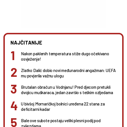
NAJČITANIJE
Nakon paklenih temperatura stiže dugo očekivano
osvježenje!
Zlatko Dalić dobio novi međunarodni angažman: UEFA
mu povjerila važnu ulogu
Brutalan obračun u Vodnjanu! Pred djecom pretukli
dvojicu muškaraca, jedan završio s teškim ozljedama
U bivšoj Mornaričkoj bolnici uređena 22 stana za
deficitarni kadar
Bale ove subote postaju veliki plesni podij pod
zvijezdama