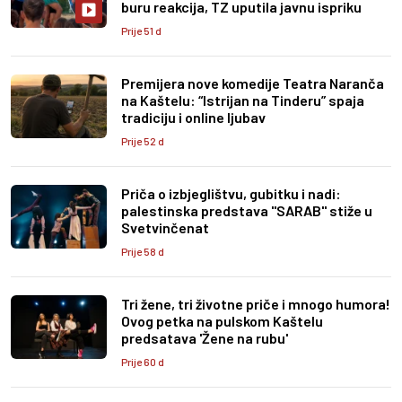
buru reakcija, TZ uputila javnu ispriku
Prije 51 d
Premijera nove komedije Teatra Naranča
na Kaštelu: “Istrijan na Tinderu” spaja
tradiciju i online ljubav
Prije 52 d
Priča o izbjeglištvu, gubitku i nadi:
palestinska predstava "SARAB" stiže u
Svetvinčenat
Prije 58 d
Tri žene, tri životne priče i mnogo humora!
Ovog petka na pulskom Kaštelu
predsatava 'Žene na rubu'
Prije 60 d