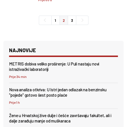
1
2
3
NAJNOVIJE
METRIS dobiva veliko proširenje: U Puli nastaju novi
istraživački laboratoriji
Prije 34 min
Nova analiza otkriva: U Istri jedan odlazak na benzinsku
"pojede" gotovo šest posto plaće
Prije 1 h
Žene u Hrvatskoj žive dulje i češće završavaju fakultet, ali i
dalje zarađuju manje od muškaraca