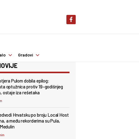
alo
Gradovi
OVIJE
otjera Pulom dobila epilog:
ta optužnica protiv 19-godišnjeg
, ostaje iza rešetaka
in
redvodi Hrvatsku po broju Local Host
a, a među rekorderima su Pula,
 Medulin
min