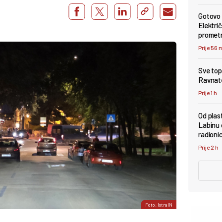
Gotovo 
Električ
promet
Prije 56 
Sve topl
Ravnate
Prije 1 h
Od plas
Labinu 
radioni
Prije 2 h
Foto: IstraIN