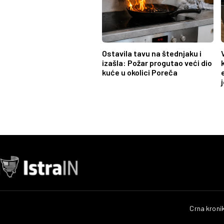
Ostavila tavu na štednjaku i
izašla: Požar progutao veći dio
kuće u okolici Poreča
Crna kroni