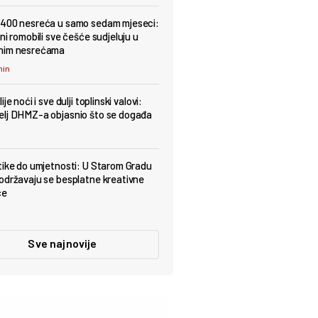
400 nesreća u samo sedam mjeseci:
ni romobili sve češće sudjeluju u
nim nesrećama
min
ije noći i sve dulji toplinski valovi:
lj DHMZ-a objasnio što se događa
tike do umjetnosti: U Starom Gradu
održavaju se besplatne kreativne
ce
Sve najnovije