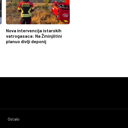
Nova intervencija istarskih
vatrogasaca: Na Žminjštini
planuo divlji deponij
Ostalo