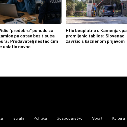
Vidio "predobru" ponudu za
Htio besplatno u Kamenjak pa
kamion pa ostao bez tisuća
promijenio tablice: Slovenac
eura: Prodavatelj nestao čim
završio s kaznenom prijavom
je uplatio novac
ka
IstraIn
Politika
Gospodarstvo
Sport
Kultura