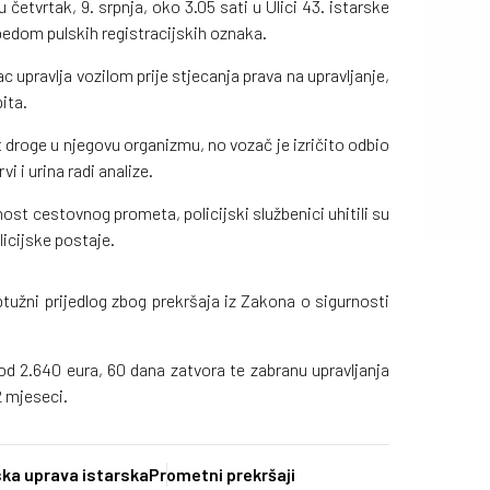
u četvrtak, 9. srpnja, oko 3.05 sati u Ulici 43. istarske
pedom pulskih registracijskih oznaka.
upravlja vozilom prije stjecanja prava na upravljanje,
ita.
st droge u njegovu organizmu, no vozač je izričito odbio
vi i urina radi analize.
ost cestovnog prometa, policijski službenici uhitili su
licijske postaje.
tužni prijedlog zbog prekršaja iz Zakona o sigurnosti
 od 2.640 eura, 60 dana zatvora te zabranu upravljanja
2 mjeseci.
ska uprava istarska
Prometni prekršaji