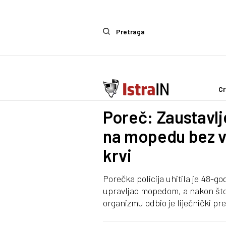
Pretraga
Cr
Crna kronika
Poreč: Zaustavl
na mopedu bez v
krvi
Porečka policija uhitila je 48-go
upravljao mopedom, a nakon što 
organizmu odbio je liječnički preg