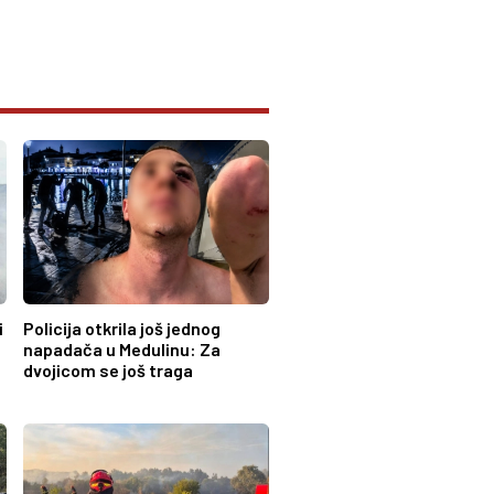
i
Policija otkrila još jednog
napadača u Medulinu: Za
dvojicom se još traga