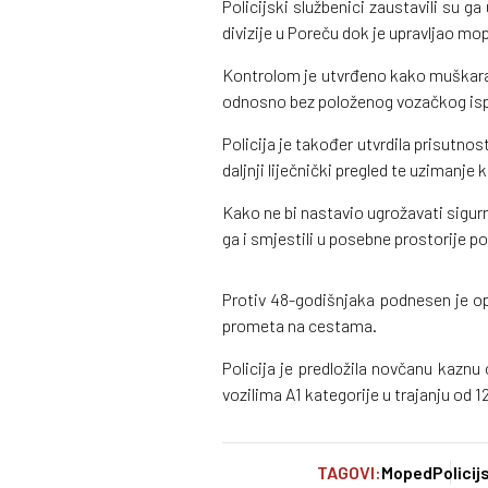
Policijski službenici zaustavili su ga 
divizije u Poreču dok je upravljao mo
Kontrolom je utvrđeno kako muškarac 
odnosno bez položenog vozačkog isp
Policija je također utvrdila prisutno
daljnji liječnički pregled te uzimanje kr
Kako ne bi nastavio ugrožavati sigurn
ga i smjestili u posebne prostorije po
Protiv 48-godišnjaka podnesen je op
prometa na cestama.
Policija je predložila novčanu kaznu
vozilima A1 kategorije u trajanju od 1
TAGOVI:
Moped
Policij