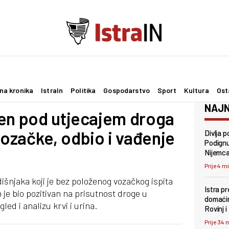
na kronika
IstraIn
Politika
Gospodarstvo
Sport
Kultura
Ost
NAJN
jen pod utjecajem droga
ozačke, odbio i vađenje
Divlja p
Podignu
Nijemca
Prije 4 m
dišnjaka koji je bez položenog vozačkog ispita
Istra p
je bio pozitivan na prisutnost droge u
domaćin
led i analizu krvi i urina.
Rovinj i
Prije 34 