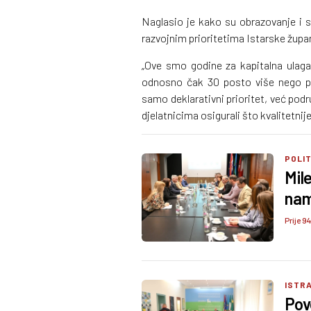
Naglasio je kako su obrazovanje i s
razvojnim prioritetima Istarske župan
„Ove smo godine za kapitalna ulaga
odnosno čak 30 posto više nego p
samo deklarativni prioritet, već po
djelatnicima osigurali što kvalitetnije
POLI
Mile
nam
Prije 9
ISTRA
Pov