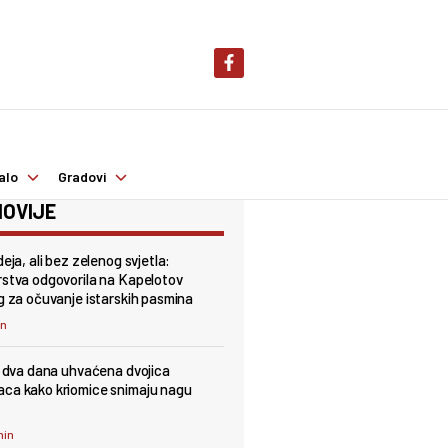
alo
Gradovi
OVIJE
deja, ali bez zelenog svjetla:
rstva odgovorila na Kapelotov
og za očuvanje istarskih pasmina
in
 u dva dana uhvaćena dvojica
ca kako kriomice snimaju nagu
min