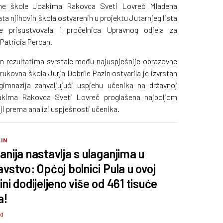
vne škole Joakima Rakovca Sveti Lovreč Mladena
a njihovih škola ostvarenih u projektu Jutarnjeg lista
je prisustvovala i pročelnica Upravnog odjela za
 Patricia Percan.
im rezultatima svrstale među najuspješnije obrazovne
ukovna škola Jurja Dobrile Pazin ostvarila je izvrstan
gimnazija zahvaljujući uspjehu učenika na državnoj
akima Rakovca Sveti Lovreč proglašena najboljom
i prema analizi uspješnosti učenika.
IN
anija nastavlja s ulaganjima u
avstvo: Općoj bolnici Pula u ovoj
ini dodijeljeno više od 461 tisuće
a!
 d