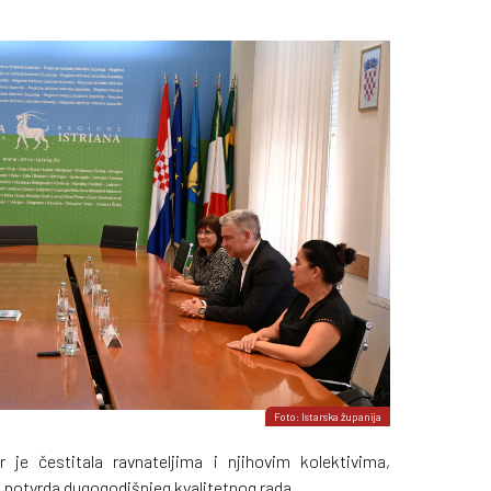
Foto: Istarska županija
 je čestitala ravnateljima i njihovim kolektivima,
i potvrda dugogodišnjeg kvalitetnog rada.