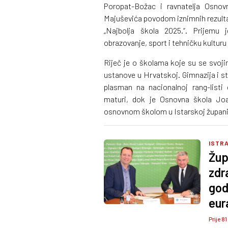
Poropat-Božac i ravnatelja Osno
Majuševića povodom iznimnih rezultat
„Najbolja škola 2025.“. Prijemu 
obrazovanje, sport i tehničku kulturu
Riječ je o školama koje su se svoj
ustanove u Hrvatskoj. Gimnazija i str
plasman na nacionalnoj rang-listi 
maturi, dok je Osnovna škola Jo
osnovnom školom u Istarskoj županij
ISTRA
Žup
zdr
god
eur
Prije 81