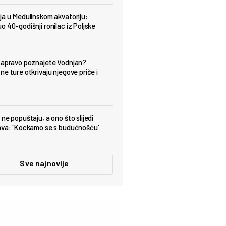
ja u Medulinskom akvatoriju:
o 40-godišnji ronilac iz Poljske
zapravo poznajete Vodnjan?
ne ture otkrivaju njegove priče i
ne popuštaju, a ono što slijedi
ava: 'Kockamo se s budućnošću'
Sve najnovije