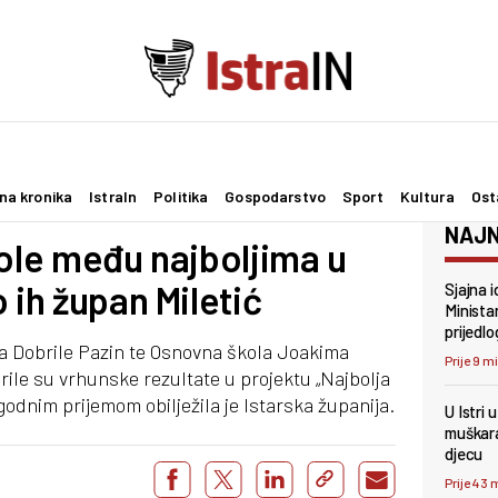
na kronika
IstraIn
Politika
Gospodarstvo
Sport
Kultura
Ost
NAJN
kole među najboljima u
 ih župan Miletić
Sjajna i
Minista
prijedl
ja Dobrile Pazin te Osnovna škola Joakima
Prije 9 m
rile su vrhunske rezultate u projektu „Najbolja
igodnim prijemom obilježila je Istarska županija.
U Istri
muškara
djecu
Prije 43 