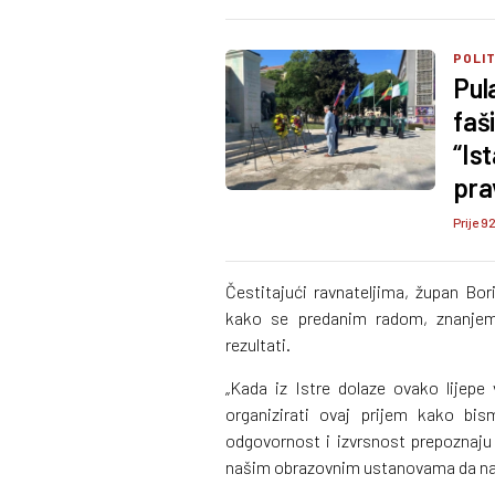
POLI
Pul
faš
“Ist
pra
Prije 9
Čestitajući ravnateljima, župan Bor
kako se predanim radom, znanjem
rezultati.
„Kada iz Istre dolaze ovako lijepe 
organizirati ovaj prijem kako bis
odgovornost i izvrsnost prepoznaju i
našim obrazovnim ustanovama da nasta