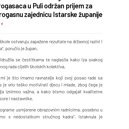
rogasaca u Puli održan prijem za
rogasnu zajednicu Istarske županije
6 d
kole ostvaruju zapažene rezultate na državnoj razini i
a“, poručio je župan.
družila se čestitkama te naglasila kako iza svakog
og rada cijelih školskih kolektiva.
 mi je što imamo ravnatelje koji svoj posao rade sa
 je vrlo teško motivirati djecu i mlade, zbog čega je
elja iznimno važna, a kako bismo odgajali kvalitetne
sore i nastavnike.
rograme usmjerene obrazovnim radnicima, posebno u
mo s nedostatkom stručnog kadra“, istaknula je