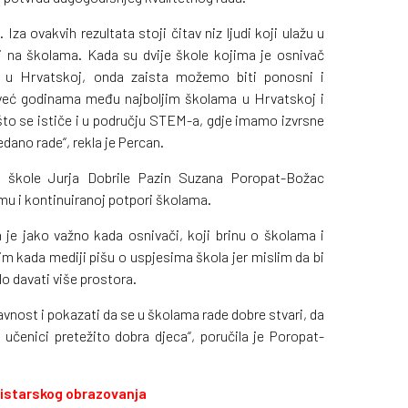
Iza ovakvih rezultata stoji čitav niz ljudi koji ulažu u
di na školama. Kada su dvije škole kojima je osnivač
a u Hrvatskoj, onda zaista možemo biti ponosni i
 već godinama među najboljim školama u Hrvatskoj i
 što se ističe i u području STEM-a, gdje imamo izvrsne
dano rade“, rekla je Percan.
ne škole Jurja Dobrile Pazin Suzana Poropat-Božac
jemu i kontinuiranoj potpori školama.
je jako važno kada osnivači, koji brinu o školama i
im kada mediji pišu o uspjesima škola jer mislim da bi
o davati više prostora.
avnost i pokazati da se u školama rade dobre stvari, da
i učenici pretežito dobra djeca“, poručila je Poropat-
u istarskog obrazovanja