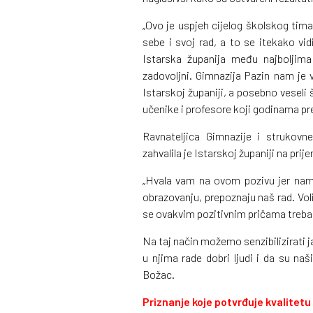
„Ovo je uspjeh cijelog školskog tima. 
sebe i svoj rad, a to se itekako vi
Istarska županija među najboljim
zadovoljni. Gimnazija Pazin nam je
Istarskoj županiji, a posebno veseli
učenike i profesore koji godinama pre
Ravnateljica Gimnazije i strukov
zahvalila je Istarskoj županiji na pri
„Hvala vam na ovom pozivu jer nam 
obrazovanju, prepoznaju naš rad. Vol
se ovakvim pozitivnim pričama trebal
Na taj način možemo senzibilizirati j
u njima rade dobri ljudi i da su naš
Božac.
Priznanje koje potvrđuje kvalitet