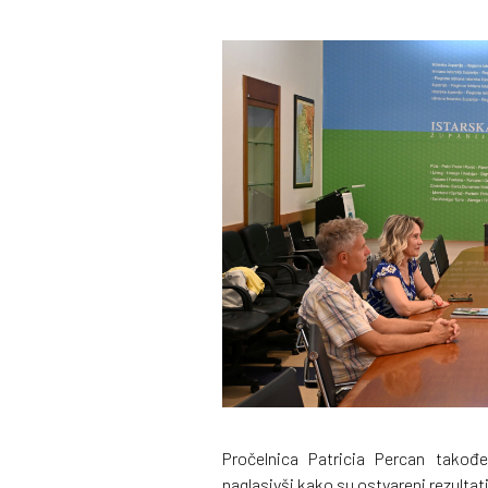
Pročelnica Patricia Percan također
naglasivši kako su ostvareni rezultat