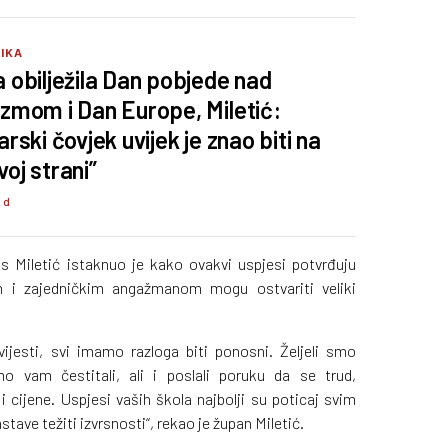
TIKA
a obilježila Dan pobjede nad
izmom i Dan Europe, Miletić:
arski čovjek uvijek je znao biti na
voj strani”
2 d
is Miletić istaknuo je kako ovakvi uspjesi potvrđuju
 i zajedničkim angažmanom mogu ostvariti veliki
vijesti, svi imamo razloga biti ponosni. Željeli smo
mo vam čestitali, ali i poslali poruku da se trud,
 cijene. Uspjesi vaših škola najbolji su poticaj svim
ve težiti izvrsnosti“, rekao je župan Miletić.