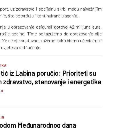
port, uz zdravstvo i socijalnu skrb, među najvažnijim
ije, što potvrđuju i kontinuirana ulaganja.
nja u obrazovanje osigurali gotovo 42 milijuna eura,
rošle godine. Time pokazujemo da obrazovanje nije
dručje u koje sustavno ulažemo kako bismo učenicima i
 uvjete za rad i učenje.
TIKA
tić iz Labina poručio: Prioriteti su
 zdravstvo, stanovanje i energetika
4 d
IN
odom Međunarodnog dana