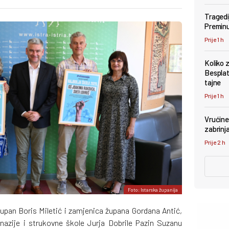
Tragedi
Preminu
Prije 1 h
Koliko 
Besplat
tajne
Prije 1 h
Vrućine 
zabrinj
Prije 2 h
Foto: Istarska županija
 župan Boris Miletić i zamjenica župana Gordana Antić,
imnazije i strukovne škole Jurja Dobrile Pazin Suzanu