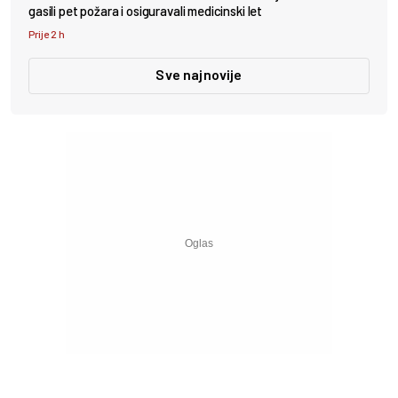
gasili pet požara i osiguravali medicinski let
Prije 2 h
Sve najnovije