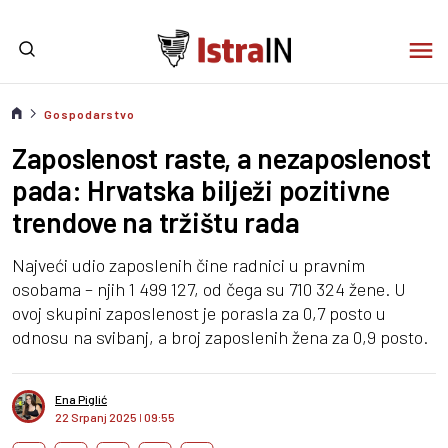
Gospodarstvo
Zaposlenost raste, a nezaposlenost
pada: Hrvatska bilježi pozitivne
trendove na tržištu rada
Najveći udio zaposlenih čine radnici u pravnim
osobama – njih 1 499 127, od čega su 710 324 žene. U
ovoj skupini zaposlenost je porasla za 0,7 posto u
odnosu na svibanj, a broj zaposlenih žena za 0,9 posto.
Ena Piglić
22 Srpanj 2025
I
09:55