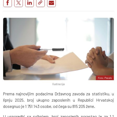
Foto: Pexels
Ilustracija
Prema najnovijim podacima Državnog zavoda za statistiku, u
lipnju 2025. broj ukupno zaposlenih u Republici Hrvatskoj
dosegnuo je 1 751 143 osobe, od čega su 815 205 žene.
U usporedbi sa svibnjem, broj zaposlenih porastao je za 1,1