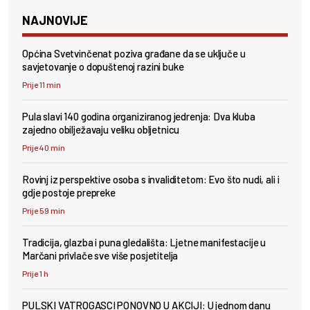
NAJNOVIJE
Općina Svetvinčenat poziva građane da se uključe u
savjetovanje o dopuštenoj razini buke
Prije 11 min
Pula slavi 140 godina organiziranog jedrenja: Dva kluba
zajedno obilježavaju veliku obljetnicu
Prije 40 min
Rovinj iz perspektive osoba s invaliditetom: Evo što nudi, ali i
gdje postoje prepreke
Prije 59 min
Tradicija, glazba i puna gledališta: Ljetne manifestacije u
Marčani privlače sve više posjetitelja
Prije 1 h
PULSKI VATROGASCI PONOVNO U AKCIJI: U jednom danu