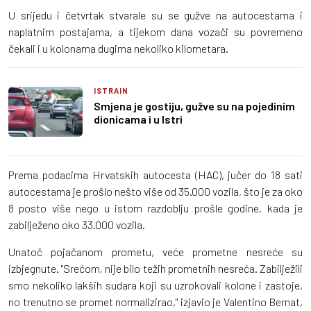
U srijedu i četvrtak stvarale su se gužve na autocestama i
naplatnim postajama, a tijekom dana vozači su povremeno
čekali i u kolonama dugima nekoliko kilometara.
ISTRAIN
Smjena je gostiju, gužve su na pojedinim
dionicama i u Istri
Prema podacima Hrvatskih autocesta (HAC), jučer do 18 sati
autocestama je prošlo nešto više od 35.000 vozila, što je za oko
8 posto više nego u istom razdoblju prošle godine, kada je
zabilježeno oko 33.000 vozila.
Unatoč pojačanom prometu, veće prometne nesreće su
izbjegnute. "Srećom, nije bilo težih prometnih nesreća. Zabilježili
smo nekoliko lakših sudara koji su uzrokovali kolone i zastoje,
no trenutno se promet normalizirao," izjavio je Valentino Bernat,