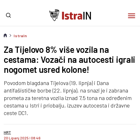
IstraIn
Za Tijelovo 8% više vozila na
cestama: Vozači na autocesti igrali
nogomet usred kolone!
Povodom blagdana Tijelova (19. lipnja) i Dana
antifašističke borbe (22. lipnja), na snazi je i zabrana
prometa za teretna vozila iznad 7,5 tona na određenim
cestama u Istri i priobalju, izuzev autocesta i državne
ceste DC1.
HRT
20 Lipanj 2025
I
08:46