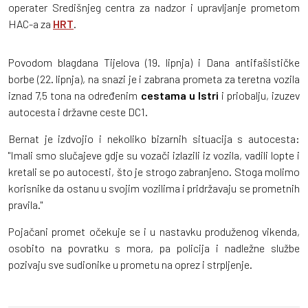
operater Središnjeg centra za nadzor i upravljanje prometom
HAC-a za
HRT
.
Povodom blagdana Tijelova (19. lipnja) i Dana antifašističke
borbe (22. lipnja), na snazi je i zabrana prometa za teretna vozila
iznad 7,5 tona na određenim
cestama u Istri
i priobalju, izuzev
autocesta i državne ceste DC1.
Bernat je izdvojio i nekoliko bizarnih situacija s autocesta:
"Imali smo slučajeve gdje su vozači izlazili iz vozila, vadili lopte i
kretali se po autocesti, što je strogo zabranjeno. Stoga molimo
korisnike da ostanu u svojim vozilima i pridržavaju se prometnih
pravila."
Pojačani promet očekuje se i u nastavku produženog vikenda,
osobito na povratku s mora, pa policija i nadležne službe
pozivaju sve sudionike u prometu na oprez i strpljenje.