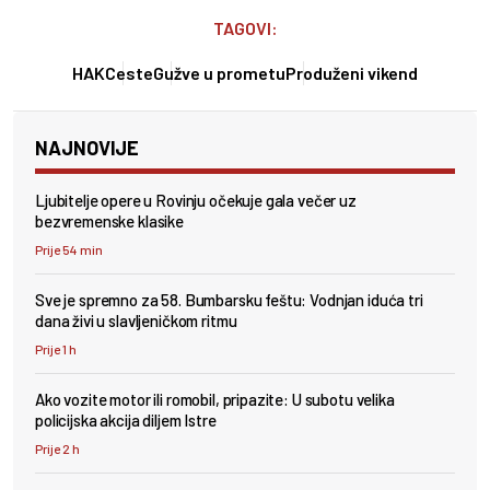
TAGOVI:
HAK
Ceste
Gužve u prometu
Produženi vikend
NAJNOVIJE
Ljubitelje opere u Rovinju očekuje gala večer uz
bezvremenske klasike
Prije 54 min
Sve je spremno za 58. Bumbarsku feštu: Vodnjan iduća tri
dana živi u slavljeničkom ritmu
Prije 1 h
Ako vozite motor ili romobil, pripazite: U subotu velika
policijska akcija diljem Istre
Prije 2 h