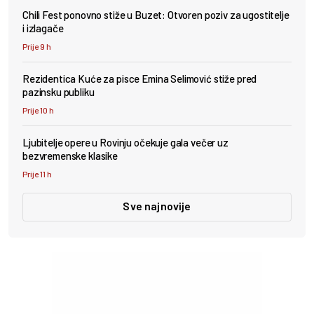
Chili Fest ponovno stiže u Buzet: Otvoren poziv za ugostitelje
i izlagače
Prije 9 h
Rezidentica Kuće za pisce Emina Selimović stiže pred
pazinsku publiku
Prije 10 h
Ljubitelje opere u Rovinju očekuje gala večer uz
bezvremenske klasike
Prije 11 h
Sve najnovije