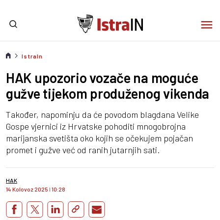
IstraIn
HAK upozorio vozače na moguće
gužve tijekom produženog vikenda
Također, napominju da će povodom blagdana Velike
Gospe vjernici iz Hrvatske pohoditi mnogobrojna
marijanska svetišta oko kojih se očekujem pojačan
promet i gužve već od ranih jutarnjih sati.
HAK
14 Kolovoz 2025
I
10:28