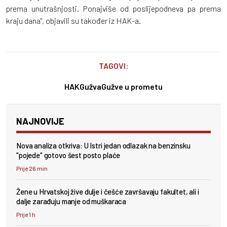
prema unutrašnjosti. Ponajviše od poslijepodneva pa prema
kraju dana", objavili su također iz HAK-a.
TAGOVI:
HAK
Gužva
Gužve u prometu
NAJNOVIJE
Nova analiza otkriva: U Istri jedan odlazak na benzinsku
"pojede" gotovo šest posto plaće
Prije 26 min
Žene u Hrvatskoj žive dulje i češće završavaju fakultet, ali i
dalje zarađuju manje od muškaraca
Prije 1 h