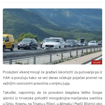
IstraIN
Produženi vikend mnogi će građani iskoristiti za putovanje pa iz
HAK-a poručuju kako se već danas očekuje pojačan promet na
važnijim cestovnim pravcima u smjeru juga.
Također, napominju da će povodom blagdana Velike Gospe
vjernici iz Hrvatske pohoditi mnogobrojna marijanska svetišta
u Sinju, Krasnu, na Trsatu u Rijeci, u Aljmašu i Mariji Bistrici oko