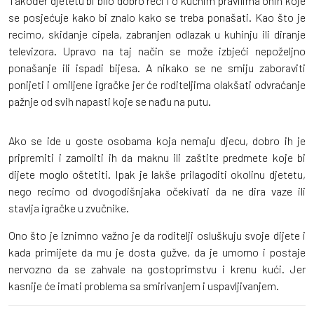
Također djetetu bi bilo dobro reći i o kućnim pravilima onih koje
se posjećuje kako bi znalo kako se treba ponašati. Kao što je
recimo, skidanje cipela, zabranjen odlazak u kuhinju ili diranje
televizora. Upravo na taj način se može izbjeći nepoželjno
ponašanje ili ispadi bijesa. A nikako se ne smiju zaboraviti
ponijeti i omiljene igračke jer će roditeljima olakšati odvraćanje
pažnje od svih napasti koje se nađu na putu.
Ako se ide u goste osobama koja nemaju djecu, dobro ih je
pripremiti i zamoliti ih da maknu ili zaštite predmete koje bi
dijete moglo oštetiti. Ipak je lakše prilagoditi okolinu djetetu,
nego recimo od dvogodišnjaka očekivati da ne dira vaze ili
stavlja igračke u zvučnike.
Ono što je iznimno važno je da roditelji osluškuju svoje dijete i
kada primijete da mu je dosta gužve, da je umorno i postaje
nervozno da se zahvale na gostoprimstvu i krenu kući. Jer
kasnije će imati problema sa smirivanjem i uspavljivanjem.