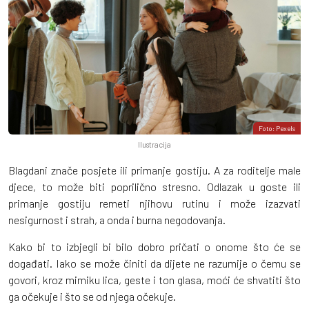
Foto: Pexels
Ilustracija
Blagdani znače posjete ili primanje gostiju. A za roditelje male
djece, to može biti poprilično stresno. Odlazak u goste ili
primanje gostiju remeti njihovu rutinu i može izazvati
nesigurnost i strah, a onda i burna negodovanja.
Kako bi to izbjegli bi bilo dobro pričati o onome što će se
događati. Iako se može činiti da dijete ne razumije o čemu se
govori, kroz mimiku lica, geste i ton glasa, moći će shvatiti što
ga očekuje i što se od njega očekuje.