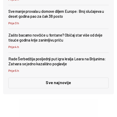
Sve manje provala u domove diljem Europe: Broj slučajeva u
deset godina pao za čak 38 posto
Prije 3 h
Zašto bacamo novčiće u fontane? Običaj star više od dvije
tisuće godina krije zanimljivu priču
Prije 4 h
Rade Šerbedžija posljednji put igra kralja Leara na Brijunima:
Zatvara se jedno kazališno poglavlje
Prije 5 h
Sve najnovije