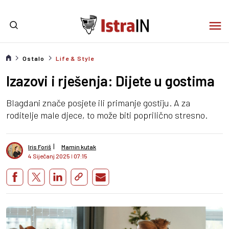
Ostalo
Life & Style
Izazovi i rješenja: Dijete u gostima
Blagdani znače posjete ili primanje gostiju. A za
roditelje male djece, to može biti poprilično stresno.
I
Iris Foriš
Mamin kutak
4 Siječanj 2025
I
07:15