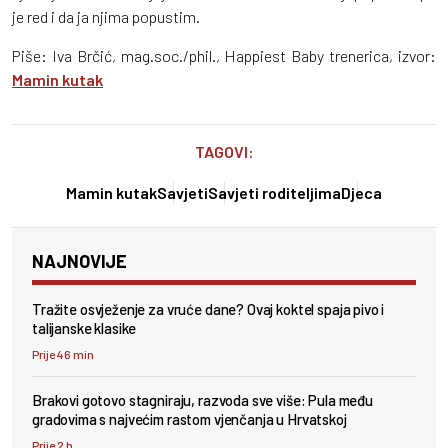
je red i da ja njima popustim.
Piše: Iva Brčić, mag.soc./phil., Happiest Baby trenerica, izvor:
Mamin kutak
TAGOVI:
Mamin kutak
Savjeti
Savjeti roditeljima
Djeca
NAJNOVIJE
Tražite osvježenje za vruće dane? Ovaj koktel spaja pivo i
talijanske klasike
Prije 46 min
Brakovi gotovo stagniraju, razvoda sve više: Pula među
gradovima s najvećim rastom vjenčanja u Hrvatskoj
Prije 2 h