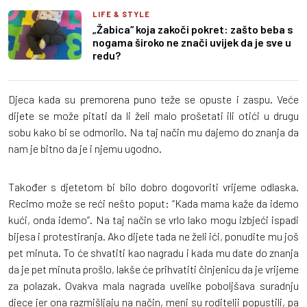
LIFE & STYLE
„Žabica“ koja zakoči pokret: zašto beba s
nogama široko ne znači uvijek da je sve u
redu?
Djeca kada su premorena puno teže se opuste i zaspu. Veće
dijete se može pitati da li želi malo prošetati ili otići u drugu
sobu kako bi se odmorilo. Na taj način mu dajemo do znanja da
nam je bitno da je i njemu ugodno.
Također s djetetom bi bilo dobro dogovoriti vrijeme odlaska.
Recimo može se reći nešto poput: “Kada mama kaže da idemo
kući, onda idemo”. Na taj način se vrlo lako mogu izbjeći ispadi
bijesa i protestiranja. Ako dijete tada ne želi ići, ponudite mu još
pet minuta. To će shvatiti kao nagradu i kada mu date do znanja
da je pet minuta prošlo, lakše će prihvatiti činjenicu da je vrijeme
za polazak. Ovakva mala nagrada uvelike poboljšava suradnju
djece jer ona razmišljaju na način, meni su roditelji popustili, pa