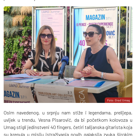
Foto: Grad Umag
Osim navedenog, u srpnju nam stiže i legendarna, prelijepa,
uvijek u trendu, Vesna Pisarović, da bi početkom kolovoza u
Umag stigli jedinstveni 40 fingers, četiri talijanska gitarista koja
su krenula u misiju istraživanja novih galaksija zvuka širokim