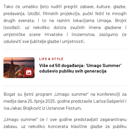
Tako će umaško ljeto nuditi pregršt zabave, kulture, glazbe,
predavanja, izložbi, filmskih projekcija, pučki fešti te mnogih
drugih evenata, i to na raznim lokacijama Umaga. Brojni
izvođači, uz nekoliko doista zvučnih imena glazbene i
umjetničke scene Hrvatske i inozemstva, zasigurno će
oduševiti sve ljubitelje glazbe i umjetnosti.
LIFE & STYLE
Više od 50 događanja: 'Umago Summer'
oduševio publiku svih generacija
Bogat su ljetni program „Umago summer“ na konferenciji za
medije dana 25. lipnja 2025. godine predstavile Larisa Gašperini i
Iva Jakac Brajković iz Ustanove Festum.
„Umago summer“ će i ove godine predstavljati zagarantiranu
zabavu, uz nekoliko koncerata klasične glazbe za publiku