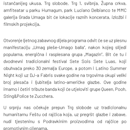
istančanijeg ukusa. Trg slobode, Trg 1. svibnja, Župna crkva,
amfiteatar u parku Humagum, park Luciano Delbianco te MMC
galerija Grada Umaga bit će lokacije raznih koncerata, izložbi i
filmskih projekcija.
Otvorenje ljetnog zabavnog dijela programa odvit će se uz plesnu
manifestaciju „Umag pleše-Umago balla“, nakon kojeg slijedi
popularna, energična i rasplesana grupa „Magazin“. Bit će tu i
dvodnevni tradicionalni festival Sete Sois Sete Luas, koji
obuhvaća preko 30 zemalja Europe, a potom i Latino Summer
Night koji uz DJ-a Fabris svake godine na trgovima okupi veliki
broj plesača i ljubitelja latino-američke glazbe. Ove godine
imamo i četiri tribute banda koji će utjeloviti grupe Queen, Pooh,
Sting&Police te Zucchera.
U srpnju nas očekuje prepun Trg slobode uz tradicionalnu
humanitarnu Feštu od rajčica koja, uz pregršt glazbe i zabave,
nudi tjesteninu s Podravkinim proizvodima od rajčice po
promotivnim cijenama.