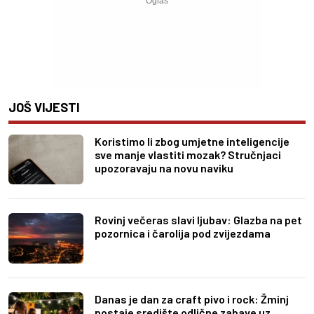
JOŠ VIJESTI
Koristimo li zbog umjetne inteligencije
sve manje vlastiti mozak? Stručnjaci
upozoravaju na novu naviku
Rovinj večeras slavi ljubav: Glazba na pet
pozornica i čarolija pod zvijezdama
Danas je dan za craft pivo i rock: Žminj
postaje središte odlične zabave uz