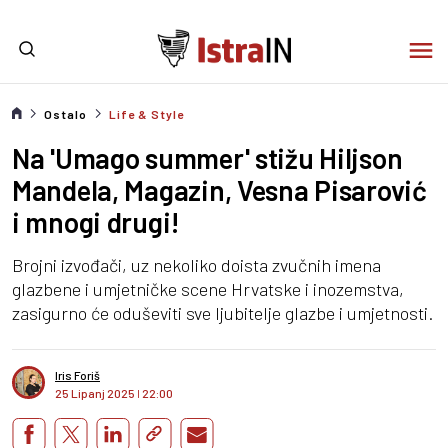
Ostalo
Life & Style
Na 'Umago summer' stižu Hiljson
Mandela, Magazin, Vesna Pisarović
i mnogi drugi!
Brojni izvođači, uz nekoliko doista zvučnih imena
glazbene i umjetničke scene Hrvatske i inozemstva,
zasigurno će oduševiti sve ljubitelje glazbe i umjetnosti.
Iris Foriš
25 Lipanj 2025
I
22:00