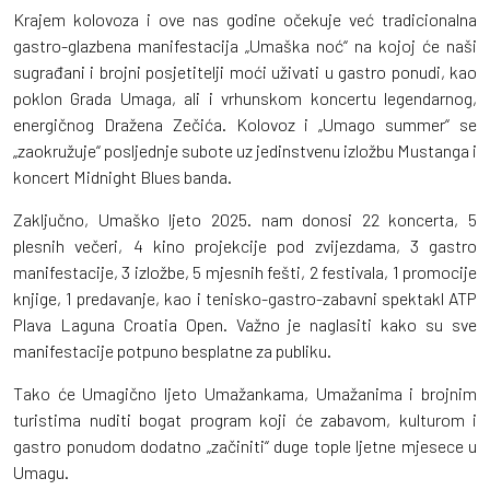
Krajem kolovoza i ove nas godine očekuje već tradicionalna
gastro-glazbena manifestacija „Umaška noć“ na kojoj će naši
sugrađani i brojni posjetitelji moći uživati u gastro ponudi, kao
poklon Grada Umaga, ali i vrhunskom koncertu legendarnog,
energičnog Dražena Zečića. Kolovoz i „Umago summer“ se
„zaokružuje“ posljednje subote uz jedinstvenu izložbu Mustanga i
koncert Midnight Blues banda.
Zaključno, Umaško ljeto 2025. nam donosi 22 koncerta, 5
plesnih večeri, 4 kino projekcije pod zvijezdama, 3 gastro
manifestacije, 3 izložbe, 5 mjesnih fešti, 2 festivala, 1 promocije
knjige, 1 predavanje, kao i tenisko-gastro-zabavni spektakl ATP
Plava Laguna Croatia Open. Važno je naglasiti kako su sve
manifestacije potpuno besplatne za publiku.
Tako će Umagično ljeto Umažankama, Umažanima i brojnim
turistima nuditi bogat program koji će zabavom, kulturom i
gastro ponudom dodatno „začiniti“ duge tople ljetne mjesece u
Umagu.