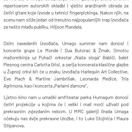
repertoarom autorskih skladbi i vješto aranžiranih obrada za
četiri gitare koje izvode u tehnici fingerpickinga. Nakon njih, na
scenu nam stiže jedan od trenutno najpopularnijih trap izvođača
za nešto mlađu publiku, Hiljson Mandela.
Osim navedenih izvođača, Umago summer nam donosi i
koncerte grupe Le Monde i Dua Butorac & Žmak, Smotru
mažoretkinja uz Puhači orkestar „Naša sloga“ Babići, balet
Plesnog centra Carlotta Grisi, a serija koncerata klasične glazbe
u Župnoj crkvi bit će u znaku izvođača Harlequin Art Collective,
Eve Mach & Martine Jambrišak, Leonarda Medice, Tria
Agrimona, kao i koncerta „Parlami d'amore“.
Ljetno kino nam u umaški amfiteatar parka Humagum donosi
četiri projekcije u kojima će i veliki i mali moći uživati pod
prekrasnim zvjezdanim nebom. U MMC galeriji Grada Umaga
očekuju nas dvije prekrasne izložbe, i to Luke Stojnića i Maura
Stipanova.