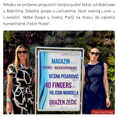
Nikako ne smijemo propustiti i brojne pučke fešte, od Bobićade
u Babićima, Snježne gospe u Juricanima, Noći svetog Lovre u
Lovrečici, Velike Gospe u Svetoj Mariji na Krasu, do najveće
humanitarne „Fešte Moele“.
Foto: Grad Umag