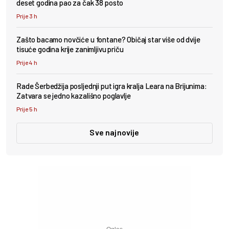
deset godina pao za čak 38 posto
Prije 3 h
Zašto bacamo novčiće u fontane? Običaj star više od dvije
tisuće godina krije zanimljivu priču
Prije 4 h
Rade Šerbedžija posljednji put igra kralja Leara na Brijunima:
Zatvara se jedno kazališno poglavlje
Prije 5 h
Sve najnovije