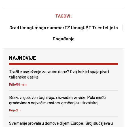
TAGOVI:
Grad Umag
Umago summer
TZ Umag
UPT Trieste
Ljeto
Događanja
NAJNOVIJE
Tražite osvježenje za vruće dane? Ovaj koktel spaja pivo i
talijanske klasike
Prije 58 min
Brakovi gotovo stagniraju, razvoda sve više: Pula među
gradovima s najvećim rastom vjenčanja u Hrvatskoj
Prije 2 h
Sve manje provala u domove diljem Europe: Broj slučajeva u