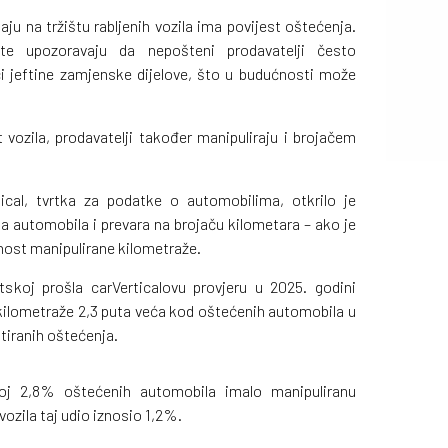
ju na tržištu rabljenih vozila ima povijest oštećenja.
šte upozoravaju da nepošteni prodavatelji često
ći jeftine zamjenske dijelove, što u budućnosti može
 vozila, prodavatelji također manipuliraju i brojačem
tical, tvrtka za podatke o automobilima, otkrilo je
a automobila i prevara na brojaču kilometara – ako je
tnost manipulirane kilometraže.
tskoj prošla carVerticalovu provjeru u 2025. godini
 kilometraže 2,3 puta veća kod oštećenih automobila u
tiranih oštećenja.
oj 2,8% oštećenih automobila imalo manipuliranu
ozila taj udio iznosio 1,2%.