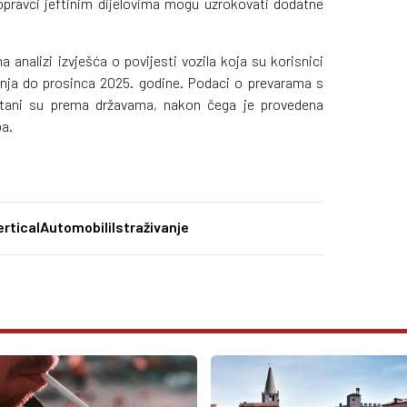
opravci jeftinim dijelovima mogu uzrokovati dodatne
na analizi izvješća o povijesti vozila koja su korisnici
ečnja do prosinca 2025. godine. Podaci o prevarama s
stani su prema državama, nakon čega je provedena
ba.
rtical
Automobili
Istraživanje