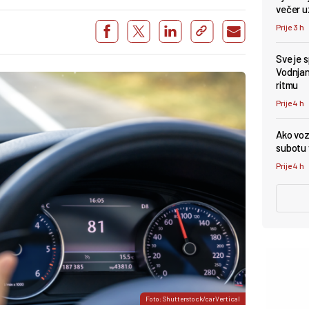
večer u
Prije 3 h
Sve je 
Vodnjan 
ritmu
Prije 4 h
Ako vozi
subotu v
Prije 4 h
Foto: Shutterstock/carVertical