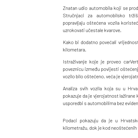
Znatan udio automobila koji se proda
Stručnjaci za automobilsko trži
popravljaju oštećena vozila koriste
uzrokovati učestale kvarove.
Kako bi dodatno povećali vrijednost
kilometara.
Istraživanje koje je proveo carVer
poveznicu između povijesti oštećenj
vozilo bilo oštećeno, veća je vjeroja
Analiza svih vozila koja su u Hrva
pokazuje da je vjerojatnost lažirane
usporedbi s automobilima bez eviden
Podaci pokazuju da je u Hrvatsk
kilometražu, dok je kod neoštećenih v