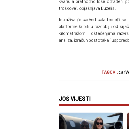
kvare, a prethodno loše odrađeni p
troškove”, objašnjava Buzelis.
Istraživanje carVerticala temelji se 
platforme kupili u razdoblju od sij
kilometražom i oštećenjima razvr
analiza, izračun postotaka i uspored
TAGOVI:
carVe
JOŠ VIJESTI