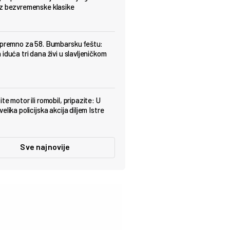
z bezvremenske klasike
spremno za 58. Bumbarsku feštu:
iduća tri dana živi u slavljeničkom
te motor ili romobil, pripazite: U
elika policijska akcija diljem Istre
Sve najnovije