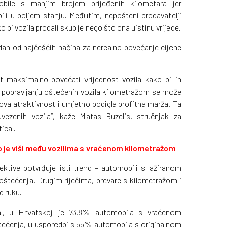
obile s manjim brojem prijeđenih kilometara jer
ili u boljem stanju. Međutim, nepošteni prodavatelji
bi vozila prodali skuplje nego što ona uistinu vrijede.
edan od najčešćih načina za nerealno povećanje cijene
est maksimalno povećati vrijednost vozila kako bi ih
ri popravljanju oštećenih vozila kilometražom se može
hova atraktivnost i umjetno podigla profitna marža. Ta
vezenih vozila”, kaže Matas Buzelis, stručnjak za
ical.
 je viši među vozilima s vraćenom kilometražom
ektive potvrđuje isti trend – automobili s lažiranom
oštećenja. Drugim riječima, prevare s kilometražom i
d ruku.
al, u Hrvatskoj je 73,8% automobila s vraćenom
tećenja, u usporedbi s 55% automobila s originalnom