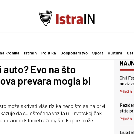
na kronika
IstraIn
Politika
Gospodarstvo
Sport
Kultura
Ost
NAJN
i auto? Evo na što
 ova prevara mogla bi
Chili F
poziv za
Prije 2 h
Reziden
o može skrivati više rizika nego što se na prvi
stiže p
okazuje da su oštećena vozila u Hrvatskoj čak
Prije 2 h
ipuliranom kilometražom, što kupce može
Ljubite