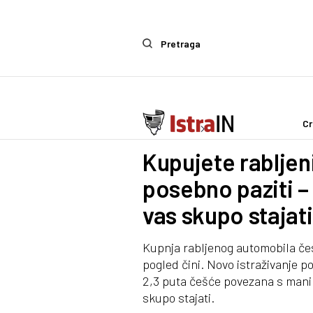
Pretraga
Cr
Ostalo
Zanimljivosti
Kupujete rabljen
posebno paziti –
vas skupo stajati
Kupnja rabljenog automobila čest
pogled čini. Novo istraživanje p
2,3 puta češće povezana s man
skupo stajati.