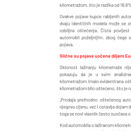
kilometražom, što je razlika od 18,8
Ovakve pojave kupce rabljenih auto
dvaju identičnih modela može se zna
ozbiljna oštećenja. Čista povije
automobil poželjnijim, zbog čega su
pojava.
Slične su pojave uočene diljem E
Sklonost lažiranju kilometraže ni
pokazuju da je u svim analizir
kilometražom imalo evidentirana oš
kilometražom bilo oštećeno, što je r
„Prodaja prethodno oštećenog aut
njegovu cijenu, već i ostavlja dojam 
toga se novi vlasnik često suočava 
Kod automobila s lažiranom kilometraž