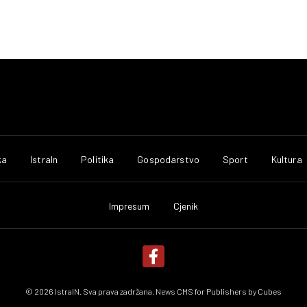
ka
IstraIn
Politika
Gospodarstvo
Sport
Kultura
Impresum
Cjenik
© 2026 IstraIN. Sva prava zadržana. News CMS for Publishers by
Cubes