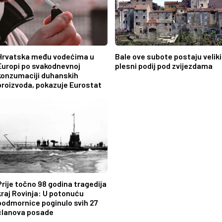
Hrvatska među vodećima u
Bale ove subote postaju veliki
Europi po svakodnevnoj
plesni podij pod zvijezdama
konzumaciji duhanskih
proizvoda, pokazuje Eurostat
Prije točno 98 godina tragedija
kraj Rovinja: U potonuću
podmornice poginulo svih 27
članova posade