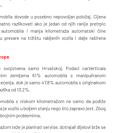
%.
mobila dovode u posebno nepovoljan položaj. Cijena
tno razlikovati ako je jedan od njih ranije pretrpio
st automobila i manja kilometraža automatski čine
 prevare na tržištu rabljenih vozila i dalje raširena
urope
je svojstvena samo Hrvatskoj. Podaci carVerticala
anim zemljama 61% automobila s manipuliranom
tećenja, dok je samo 47,8% automobila s originalnom
azlika od 13,2%.
omobila s niskom kilometražom ne samo da podiže
da je vozilo u boljem stanju nego što zapravo jest. Zbog
s brojnim problemima.
om teže je planirati servise, dotrajali dijelovi brže se