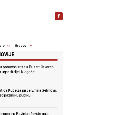
alo
Gradovi
OVIJE
est ponovno stiže u Buzet: Otvoren
 ugostitelje i izlagače
tica Kuće za pisce Emina Selimović
red pazinsku publiku
lje opere u Rovinju očekuje gala