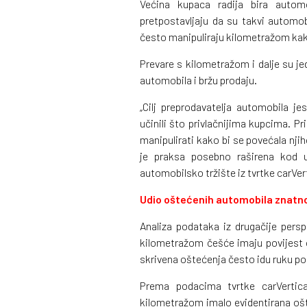
Većina kupaca radija bira autom
pretpostavljaju da su takvi automob
često manipuliraju kilometražom kako 
Prevare s kilometražom i dalje su j
automobila i bržu prodaju.
„Cilj preprodavatelja automobila j
učinili što privlačnijima kupcima. P
manipulirati kako bi se povećala nji
je praksa posebno raširena kod u
automobilsko tržište iz tvrtke carVert
Udio oštećenih automobila znatno
Analiza podataka iz drugačije persp
kilometražom češće imaju povijest 
skrivena oštećenja često idu ruku po
Prema podacima tvrtke carVertic
kilometražom imalo evidentirana oš