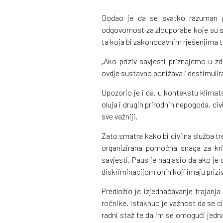
Dodao je da se svatko razuman pro
odgovornost za zlouporabe koje su se
ta koja bi zakonodavnim rješenjima 
„Ako priziv savjesti priznajemo u zdr
ovdje sustavno ponižava i destimulira
Upozorio je i da, u kontekstu klimat
oluja i drugih prirodnih nepogoda, civ
sve važniji.
Zato smatra kako bi civilna služba tr
organizirana pomoćna snaga za kriz
savjesti. Paus je naglasio da ako je 
diskriminacijom onih koji imaju prizi
Predložio je izjednačavanje trajanja
ročnike. Istaknuo je važnost da se c
radni staž te da im se omogući jedn