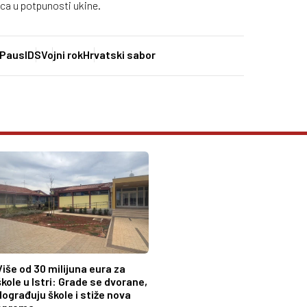
ica u potpunosti ukine.
 Paus
IDS
Vojni rok
Hrvatski sabor
Više od 30 milijuna eura za
škole u Istri: Grade se dvorane,
dograđuju škole i stiže nova