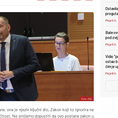
Ostavil
proguta
Prije 4 h
Bale ove
pod zv
Prije 5 h
Vidio "
ostao b
čim je 
Prije 6 h
Foto: IDS
ane, ona je njezin ključni dio. Zakon koji to ignorira ne
zličitost. Ne smijemo dopustiti da ovo postane zakon u