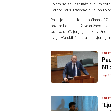
kojem se savjest kažnjava umjesto 
Dalibor Paus u raspravi o Zakonu o ob
Paus je podsjetio kako članak 47. 
obveza i obrana države dužnost svi
Ustava stoji, jer je jednako važno, 
svojih vjerskih ili moralnih uvjerenja 
POLI
Pau
60 
Prije 6
POLI
“Lju