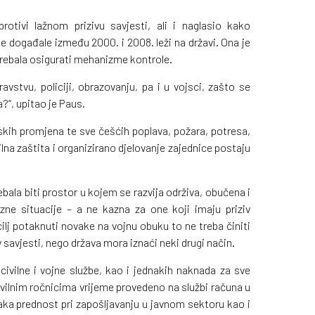
tivi lažnom prizivu savjesti, ali i naglasio kako
 događale između 2000. i 2008. leži na državi. Ona je
trebala osigurati mehanizme kontrole.
avstvu, policiji, obrazovanju, pa i u vojsci, zašto se
?“, upitao je Paus.
skih promjena te sve češćih poplava, požara, potresa,
ilna zaštita i organizirano djelovanje zajednice postaju
ebala biti prostor u kojem se razvija održiva, obučena i
ne situacije – a ne kazna za one koji imaju priziv
cilj potaknuti novake na vojnu obuku to ne treba činiti
v savjesti, nego država mora iznaći neki drugi način.
 civilne i vojne službe, kao i jednakih naknada za sve
ivilnim ročnicima vrijeme provedeno na službi računa u
aka prednost pri zapošljavanju u javnom sektoru kao i