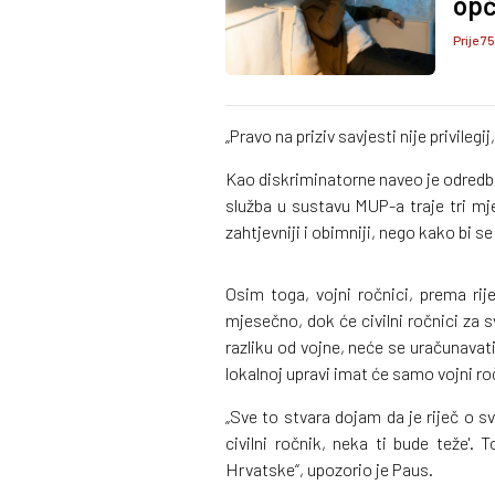
opć
Prije 75
„Pravo na priziv savjesti nije privileg
Kao diskriminatorne naveo je odredbe
služba u sustavu MUP-a traje tri mj
zahtjevniji i obimniji, nego kako bi s
Osim toga, vojni ročnici, prema ri
mjesečno, dok će civilni ročnici za s
razliku od vojne, neće se uračunavati
lokalnoj upravi imat će samo vojni ro
„Sve to stvara dojam da je riječ o sv
civilni ročnik, neka ti bude teže'.
Hrvatske“, upozorio je Paus.