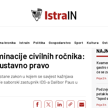
na kronika
IstraIn
Politika
Gospodarstvo
Sport
Kultura
Ost
NAJN
minacije civilnih ročnika:
e ustavno pravo
Kvarner
gastro s
će se z
stane zakon u kojem se savjest kažnjava
Prije 2 h
 je saborski zastupnik IDS-a Dalibor Paus u
Pod zv
petak k
"Ispod 
Prije 3 h