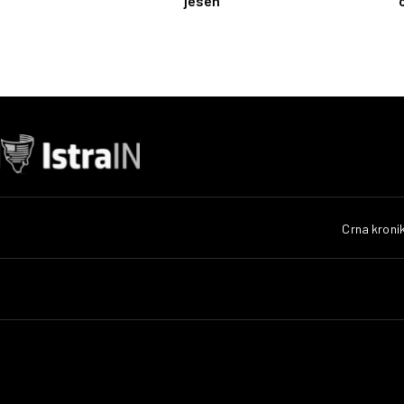
jesen
Crna kroni