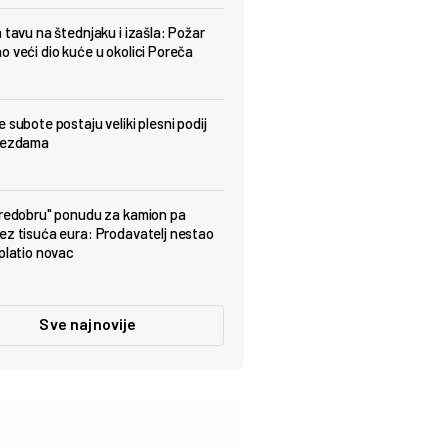
a tavu na štednjaku i izašla: Požar
o veći dio kuće u okolici Poreča
 subote postaju veliki plesni podij
ijezdama
predobru" ponudu za kamion pa
ez tisuća eura: Prodavatelj nestao
uplatio novac
Sve najnovije