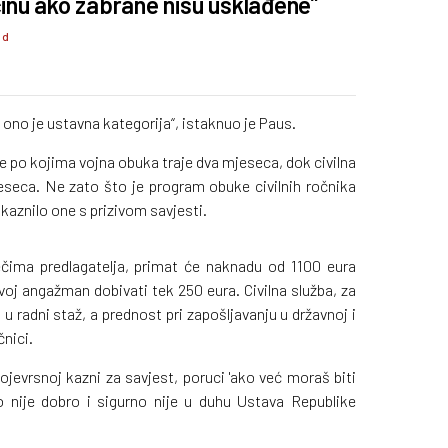
inu ako zabrane nisu usklađene”
 d
ij, ono je ustavna kategorija“, istaknuo je Paus.
 po kojima vojna obuka traje dva mjeseca, dok civilna
eseca. Ne zato što je program obuke civilnih ročnika
e kaznilo one s prizivom savjesti.
ječima predlagatelja, primat će naknadu od 1100 eura
voj angažman dobivati tek 250 eura. Civilna služba, za
 u radni staž, a prednost pri zapošljavanju u državnoj i
čnici.
ojevrsnoj kazni za savjest, poruci 'ako već moraš biti
 To nije dobro i sigurno nije u duhu Ustava Republike