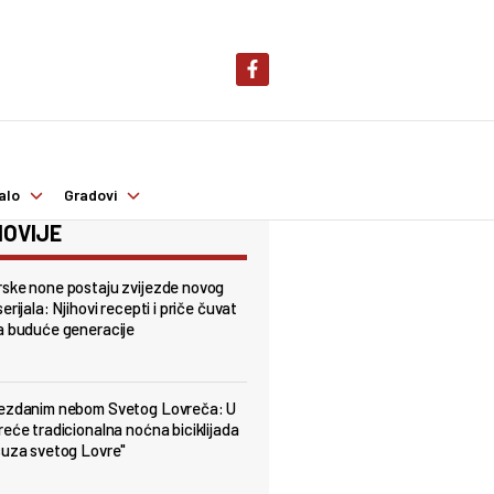
alo
Gradovi
OVIJE
ske none postaju zvijezde novog
erijala: Njihovi recepti i priče čuvat
a buduće generacije
jezdanim nebom Svetog Lovreča: U
reće tradicionalna noćna biciklijada
suza svetog Lovre"