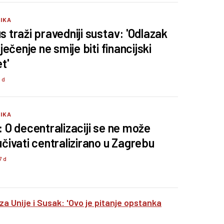
TIKA
s traži pravedniji sustav: 'Odlazak
iječenje ne smije biti financijski
t'
6 d
TIKA
: O decentralizaciji se ne može
učivati centralizirano u Zagrebu
7 d
 za Unije i Susak: 'Ovo je pitanje opstanka