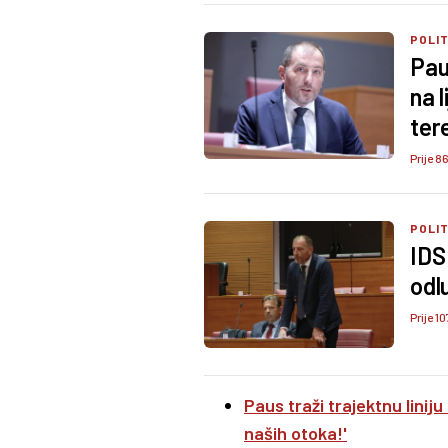
POLI
Pau
na l
tere
Prije 8
POLI
IDS
odl
Prije 10
Paus traži trajektnu liniju
naših otoka!'