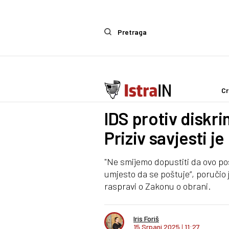
Pretraga
Cr
Politika
IDS protiv diskri
Priziv savjesti j
"Ne smijemo dopustiti da ovo po
umjesto da se poštuje“, poručio
raspravi o Zakonu o obrani.
Iris Foriš
15 Srpanj 2025
I
11:27