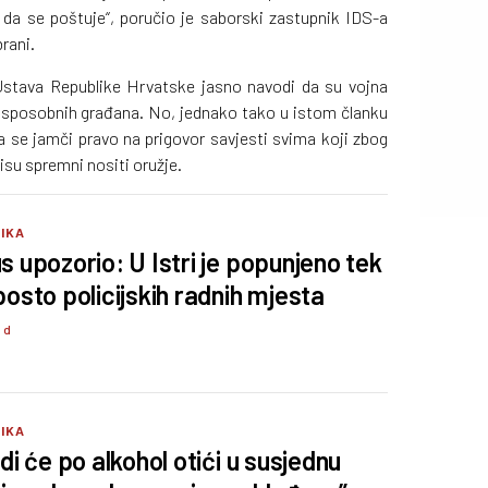
da se poštuje“, poručio je saborski zastupnik IDS-a
rani.
Ustava Republike Hrvatske jasno navodi da su vojna
h sposobnih građana. No, jednako tako u istom članku
da se jamči pravo na prigovor savjesti svima koji zbog
nisu spremni nositi oružje.
TIKA
s upozorio: U Istri je popunjeno tek
posto policijskih radnih mjesta
9 d
TIKA
di će po alkohol otići u susjednu