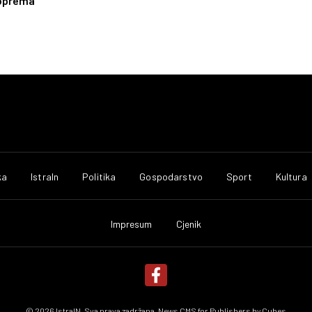
oprema
ka
IstraIn
Politika
Gospodarstvo
Sport
Kultura
Impresum
Cjenik
© 2026 IstraIN. Sva prava zadržana. News CMS for Publishers by
Cubes