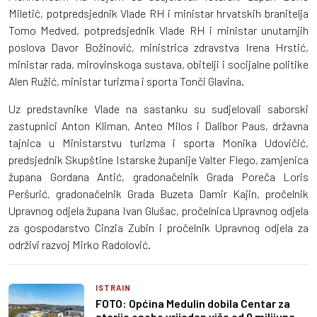
Miletić, potpredsjednik Vlade RH i ministar hrvatskih branitelja
Tomo Medved, potpredsjednik Vlade RH i ministar unutarnjih
poslova Davor Božinović, ministrica zdravstva Irena Hrstić,
ministar rada, mirovinskoga sustava, obitelji i socijalne politike
Alen Ružić, ministar turizma i sporta Tonči Glavina.
Uz predstavnike Vlade na sastanku su sudjelovali saborski
zastupnici Anton Kliman, Anteo Milos i Dalibor Paus, državna
tajnica u Ministarstvu turizma i sporta Monika Udovičić,
predsjednik Skupštine Istarske županije Valter Flego, zamjenica
župana Gordana Antić, gradonačelnik Grada Poreča Loris
Peršurić, gradonačelnik Grada Buzeta Damir Kajin, pročelnik
Upravnog odjela župana Ivan Glušac, pročelnica Upravnog odjela
za gospodarstvo Cinzia Zubin i pročelnik Upravnog odjela za
održivi razvoj Mirko Radolović.
ISTRAIN
FOTO: Općina Medulin dobila Centar za
starije osobe vrijedan više od 9 milijuna