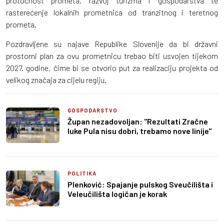
protočnost prometa, razvoj turizma i gospodarstva te
rasterećenje lokalnih prometnica od tranzitnog i teretnog
prometa.
Pozdravljene su najave Republike Slovenije da bi državni
prostorni plan za ovu prometnicu trebao biti usvojen tijekom
2027. godine, čime bi se otvorio put za realizaciju projekta od
velikog značaja za cijelu regiju.
GOSPODARSTVO
Župan nezadovoljan: "Rezultati Zračne
luke Pula nisu dobri, trebamo nove linije"
POLITIKA
Plenković: Spajanje pulskog Sveučilišta i
Veleučilišta logičan je korak