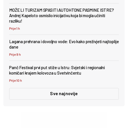
MOŽE LI TURIZAM SPASITI AUTOHTONE PASMINE ISTRE?
Andrej Kapeloto osmislio inicijativu koja bi mogla učiniti
razliku!
Prije 1 h
Lagana prehrana i dovoljno vode: Evo kako preživjeti najtoplije
dane
Prije 9 h
Panč Festival prvi put stiže u Istru: Svjetski i regionalni
komičari krajem kolovoza u Svetvinčentu
Prije 10 h
Sve najnovije