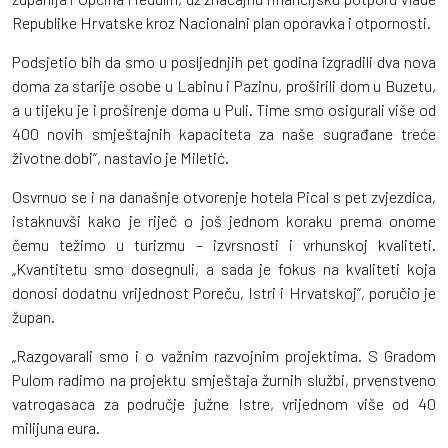
Republike Hrvatske kroz Nacionalni plan oporavka i otpornosti.
Podsjetio bih da smo u posljednjih pet godina izgradili dva nova
doma za starije osobe u Labinu i Pazinu, proširili dom u Buzetu,
a u tijeku je i proširenje doma u Puli. Time smo osigurali više od
400 novih smještajnih kapaciteta za naše sugrađane treće
životne dobi“, nastavio je Miletić.
Osvrnuo se i na današnje otvorenje hotela Pical s pet zvjezdica,
istaknuvši kako je riječ o još jednom koraku prema onome
čemu težimo u turizmu – izvrsnosti i vrhunskoj kvaliteti.
„Kvantitetu smo dosegnuli, a sada je fokus na kvaliteti koja
donosi dodatnu vrijednost Poreču, Istri i Hrvatskoj“, poručio je
župan.
„Razgovarali smo i o važnim razvojnim projektima. S Gradom
Pulom radimo na projektu smještaja žurnih službi, prvenstveno
vatrogasaca za područje južne Istre, vrijednom više od 40
milijuna eura.