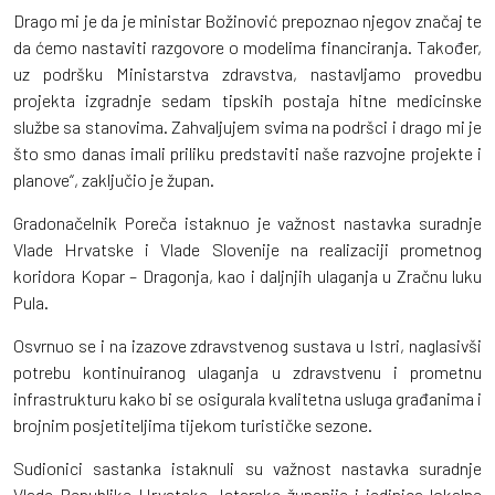
Drago mi je da je ministar Božinović prepoznao njegov značaj te
da ćemo nastaviti razgovore o modelima financiranja. Također,
uz podršku Ministarstva zdravstva, nastavljamo provedbu
projekta izgradnje sedam tipskih postaja hitne medicinske
službe sa stanovima. Zahvaljujem svima na podršci i drago mi je
što smo danas imali priliku predstaviti naše razvojne projekte i
planove“, zaključio je župan.
Gradonačelnik Poreča istaknuo je važnost nastavka suradnje
Vlade Hrvatske i Vlade Slovenije na realizaciji prometnog
koridora Kopar – Dragonja, kao i daljnjih ulaganja u Zračnu luku
Pula.
Osvrnuo se i na izazove zdravstvenog sustava u Istri, naglasivši
potrebu kontinuiranog ulaganja u zdravstvenu i prometnu
infrastrukturu kako bi se osigurala kvalitetna usluga građanima i
brojnim posjetiteljima tijekom turističke sezone.
Sudionici sastanka istaknuli su važnost nastavka suradnje
Vlade Republike Hrvatske, Istarske županije i jedinica lokalne