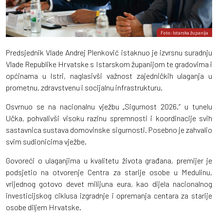
Foto: Istarska županija
Predsjednik Vlade Andrej Plenković istaknuo je izvrsnu suradnju
Vlade Republike Hrvatske s Istarskom županijom te gradovima i
općinama u Istri, naglasivši važnost zajedničkih ulaganja u
prometnu, zdravstvenu i socijalnu infrastrukturu.
Osvrnuo se na nacionalnu vježbu „Sigurnost 2026.“ u tunelu
Učka, pohvalivši visoku razinu spremnosti i koordinacije svih
sastavnica sustava domovinske sigurnosti. Posebno je zahvalio
svim sudionicima vježbe.
Govoreći o ulaganjima u kvalitetu života građana, premijer je
podsjetio na otvorenje Centra za starije osobe u Medulinu,
vrijednog gotovo devet milijuna eura, kao dijela nacionalnog
investicijskog ciklusa izgradnje i opremanja centara za starije
osobe diljem Hrvatske.