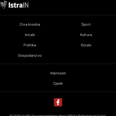
Crna kronika
Sport
IstraIn
Kultura
Politika
Ostalo
Gospodarstvo
Impresum
Cjenik
© 2026 IstraIN. Sva prava zadržana. News CMS for Publishers by
Cubes