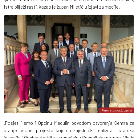
Istra bilježi rast“, kazao je župan Miletić u izjavi za medije.
Foto: Istarska županija
„Posjetili smo i Općinu Medulin povodom otvorenja Centra za
starije osobe, projekta koji su zajednički realizirali Istarska
županija i Općina Medulin, uz značajnu financijsku potporu Vlade