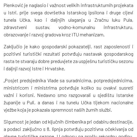
Plenković je naglasio i važnost velikih infrastrukturnih projekata
u Istri, prije svega dovršetka Istarskog ipsilona i druge cijevi
tunela Učka, kao i daljnjih ulaganja u Zračnu luku Pula,
zdravstveni sustav, vodno-komunalnu infrastrukturu,
obrazovanje i razvoj gradova kroz ITU mehanizam.
Zaključio je kako gospodarski pokazatelji, rast zaposlenosti i
pozitivni turistički rezultati potvrđuju nastavak gospodarskog
rasta te stvaraju dobre preduvjete za uspješnu turističku sezonu
i daljnji razvoj Istre i Hrvatske.
„Posjet predsjednika Vlade sa suradnicima, potpredsjednicima,
ministricom i ministrima potvrđuje koliko su ovakvi susreti
važni i korisni. Nedavno smo razgovarali u sjedištu Istarske
županije u Puli, a danas i na tunelu Učka tijekom nacionalne
vježbe koja je pokazala spremnost naših žurnih službi.
Sigurnost je jedan od ključnih čimbenika pri odabiru destinacije,
a podaci zaključno s 8. lipnja potvrđuju pozitivna očekivanja od
glavne turističke sezone. U odnosu na prošlu rekordnu godinu,