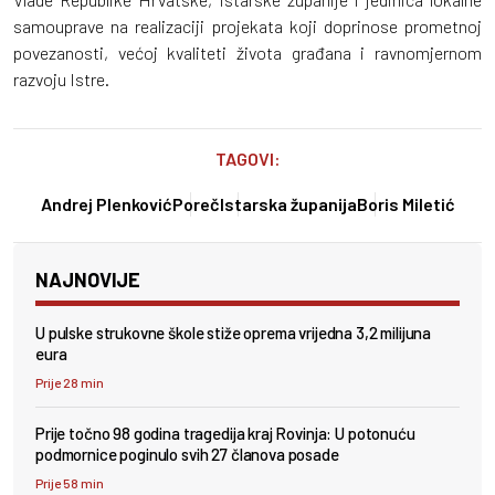
samouprave na realizaciji projekata koji doprinose prometnoj
povezanosti, većoj kvaliteti života građana i ravnomjernom
razvoju Istre.
TAGOVI:
Andrej Plenković
Poreč
Istarska županija
Boris Miletić
NAJNOVIJE
U pulske strukovne škole stiže oprema vrijedna 3,2 milijuna
eura
Prije 28 min
Prije točno 98 godina tragedija kraj Rovinja: U potonuću
podmornice poginulo svih 27 članova posade
Prije 58 min