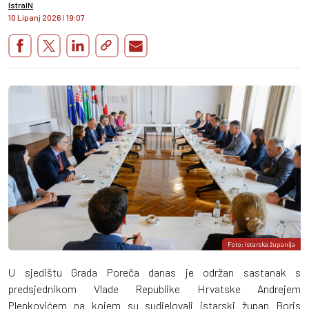
IstraIN
10 Lipanj 2026
I
19:07
Foto: Istarska županija
U sjedištu Grada Poreča danas je održan sastanak s
predsjednikom Vlade Republike Hrvatske Andrejem
Plenkovićem na kojem su sudjelovali istarski župan Boris