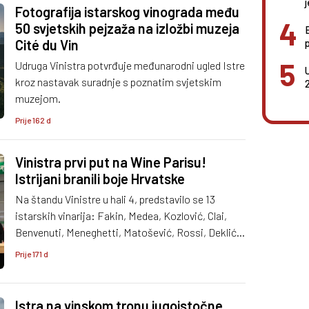
Fotografija istarskog vinograda među
50 svjetskih pejzaža na izložbi muzeja
Cité du Vin
Udruga Vinistra potvrđuje međunarodni ugled Istre
kroz nastavak suradnje s poznatim svjetskim
muzejom.
Prije 162 d
Vinistra prvi put na Wine Parisu!
Istrijani branili boje Hrvatske
Na štandu Vinistre u hali 4, predstavilo se 13
istarskih vinarija: Fakin, Medea, Kozlović, Clai,
Benvenuti, Meneghetti, Matošević, Rossi, Deklić,
Pervino, Festigia, Damjanić i Kabola.
Prije 171 d
Istra na vinskom tronu jugoistočne