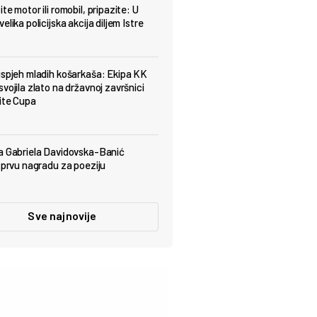
te motor ili romobil, pripazite: U
elika policijska akcija diljem Istre
uspjeh mladih košarkaša: Ekipa KK
vojila zlato na državnoj završnici
ite Cupa
a Gabriela Davidovska-Banić
a prvu nagradu za poeziju
Sve najnovije