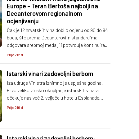
Europe - Teran Bertoša najbolji na
Decanterovom regionalnom
ocjenjivanju
Čak je 12 hrvatskih vina dobilo ocjenu od 90 do 94
boda, što prema Decanterovim standardima
odgovara srebrnoj medalji i potvrđuje kontinuirano
visoku razinu kvalitete domaće vinske produkcije.
Prije 212 d
Istarski vinari zadovoljni berbom
Iza udruge Vinistra iznimno je uspješna godina.
Prvo veliko vinsko okupljanje istarskih vinara
očekuje nas već 2. veljače u hotelu Esplanade
Zagreb
Prije 216 d
Istarski vinari zadovoljni berbom: