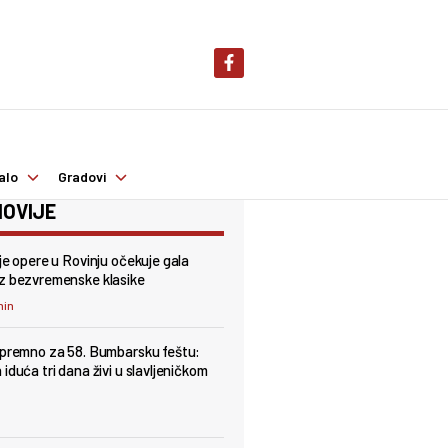
alo
Gradovi
OVIJE
lje opere u Rovinju očekuje gala
z bezvremenske klasike
min
spremno za 58. Bumbarsku feštu:
iduća tri dana živi u slavljeničkom