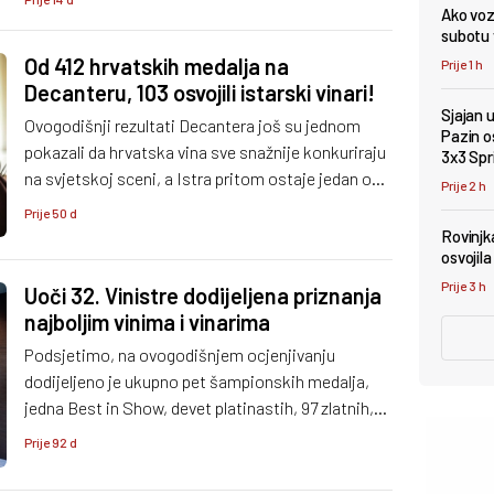
Ako vozi
jačanje međunarodne promocije istarskih vina i
subotu v
uključivanje mladih vinara u rad udruge.
Od 412 hrvatskih medalja na
Prije 1 h
Decanteru, 103 osvojili istarski vinari!
Sjajan 
Ovogodišnji rezultati Decantera još su jednom
Pazin os
pokazali da hrvatska vina sve snažnije konkuriraju
3x3 Spr
na svjetskoj sceni, a Istra pritom ostaje jedan od
Prije 2 h
najvažnijih nositelja domaće vinske izvrsnosti.
Prije 50 d
Rovinjk
osvojil
Prije 3 h
Uoči 32. Vinistre dodijeljena priznanja
najboljim vinima i vinarima
Podsjetimo, na ovogodišnjem ocjenjivanju
dodijeljeno je ukupno pet šampionskih medalja,
jedna Best in Show, devet platinastih, 97 zlatnih,
385 srebrnih i 104 brončane medalje.
Prije 92 d