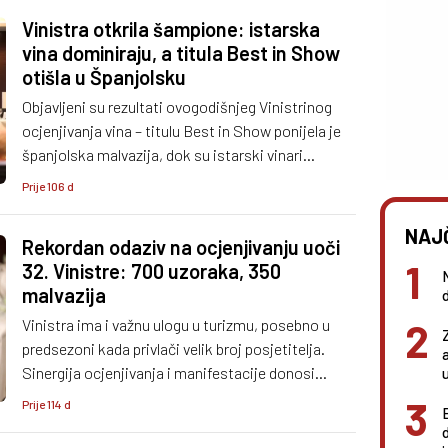
Vinistra otkrila šampione: istarska
vina dominiraju, a titula Best in Show
otišla u Španjolsku
Objavljeni su rezultati ovogodišnjeg Vinistrinog
ocjenjivanja vina – titulu Best in Show ponijela je
španjolska malvazija, dok su istarski vinari
dominirali u ključnim kategorijama.
Prije 106 d
NAJ
Rekordan odaziv na ocjenjivanju uoči
32. Vinistre: 700 uzoraka, 350
malvazija
Vinistra ima i važnu ulogu u turizmu, posebno u
predsezoni kada privlači velik broj posjetitelja.
Sinergija ocjenjivanja i manifestacije donosi
konkretne rezultate i u promociji i u turističkom
Prije 114 d
prometu!