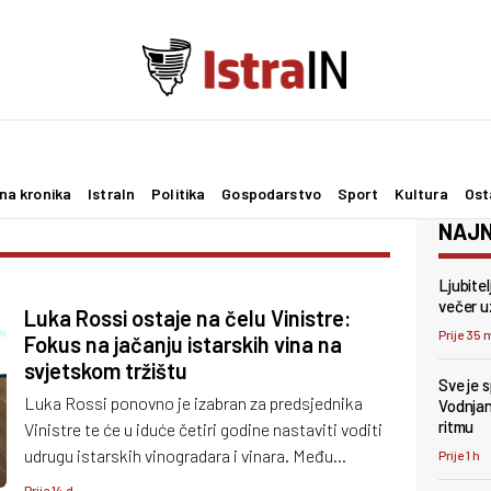
na kronika
IstraIn
Politika
Gospodarstvo
Sport
Kultura
Ost
NAJN
Ljubite
večer u
Luka Rossi ostaje na čelu Vinistre:
Prije 35 
Fokus na jačanju istarskih vina na
svjetskom tržištu
Sve je 
Luka Rossi ponovno je izabran za predsjednika
Vodnjan 
ritmu
Vinistre te će u iduće četiri godine nastaviti voditi
udrugu istarskih vinogradara i vinara. Među
Prije 1 h
glavnim ciljevima novog mandata istaknuo je
Prije 14 d