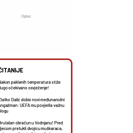
ČITANIJE
Nakon paklenih temperatura stiže
dugo očekivano osvježenje!
Zlatko Dalić dobio novi međunarodni
angažman: UEFA mu povjerila važnu
ulogu
Brutalan obračun u Vodnjanu! Pred
djecom pretukli dvojicu muškaraca,