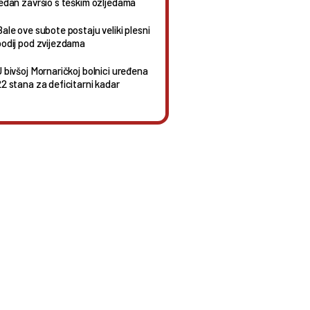
jedan završio s teškim ozljedama
Bale ove subote postaju veliki plesni
podij pod zvijezdama
U bivšoj Mornaričkoj bolnici uređena
22 stana za deficitarni kadar