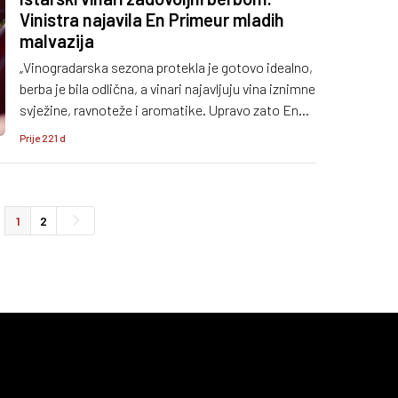
Vinistra najavila En Primeur mladih
malvazija
„Vinogradarska sezona protekla je gotovo idealno,
berba je bila odlična, a vinari najavljuju vina iznimne
svježine, ravnoteže i aromatike. Upravo zato En
Primeur 2026. nosi dodatnu težinu.
Prije 221 d
1
2