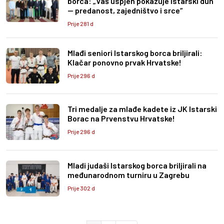
borca: „Vaš uspjeh pokazuje istarski duh
— predanost, zajedništvo i srce“
Prije 281 d
Mlađi seniori Istarskog borca briljirali:
Klačar ponovno prvak Hrvatske!
Prije 296 d
Tri medalje za mlađe kadete iz JK Istarski
Borac na Prvenstvu Hrvatske!
Prije 296 d
Mladi judaši Istarskog borca briljirali na
međunarodnom turniru u Zagrebu
Prije 302 d