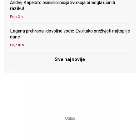
Andrej Kapeloto osmislio inicijativu koja bi mogla učiniti
razliku!
Prije 2 h
Lagana prehrana i dovoljno vode: Evo kako preživjeti najtoplije
dane
Prije 10 h
Sve najnovije