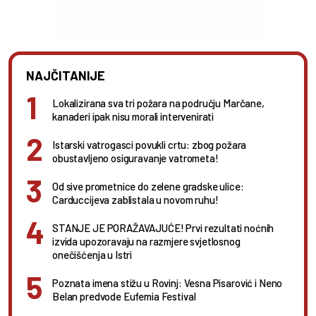
NAJČITANIJE
Lokalizirana sva tri požara na području Marčane,
kanaderi ipak nisu morali intervenirati
Istarski vatrogasci povukli crtu: zbog požara
obustavljeno osiguravanje vatrometa!
Od sive prometnice do zelene gradske ulice:
Carduccijeva zablistala u novom ruhu!
STANJE JE PORAŽAVAJUĆE! Prvi rezultati noćnih
izvida upozoravaju na razmjere svjetlosnog
onečišćenja u Istri
Poznata imena stižu u Rovinj: Vesna Pisarović i Neno
Belan predvode Eufemia Festival