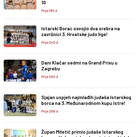
10
Prije 190 d
Istarski Borac osvojio dva srebra na
završnici 3. Hrvatske judo lige!
Prije 240 d
Dani Klačar sedmi na Grand Prixu u
Zagrebu
Prije 260 d
Sjajan uspjeh najmlađih judaša Istarskog
borca na 3. Međunarodnom kupu Istre!
Prije 266 d
Župan Miletić primio judaše Istarskog