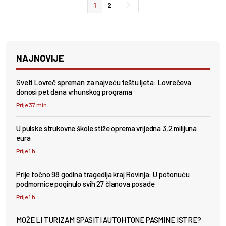
1
2
NAJNOVIJE
Sveti Lovreč spreman za najveću feštu ljeta: Lovrečeva
donosi pet dana vrhunskog programa
Prije 37 min
U pulske strukovne škole stiže oprema vrijedna 3,2 milijuna
eura
Prije 1 h
Prije točno 98 godina tragedija kraj Rovinja: U potonuću
podmornice poginulo svih 27 članova posade
Prije 1 h
MOŽE LI TURIZAM SPASITI AUTOHTONE PASMINE ISTRE?