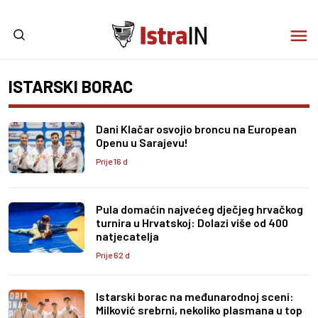
ISTARSKI BORAC
Dani Klačar osvojio broncu na European
Openu u Sarajevu!
Prije 16 d
Pula domaćin najvećeg dječjeg hrvačkog
turnira u Hrvatskoj: Dolazi više od 400
natjecatelja
Prije 62 d
Istarski borac na međunarodnoj sceni:
Milković srebrni, nekoliko plasmana u top