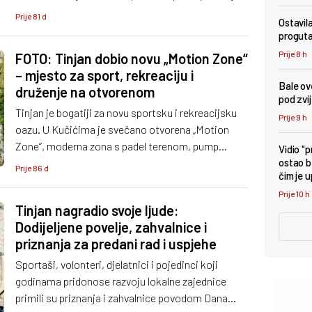
kako je cilj osigurati mjesto u vrtiću i jaslicama za
Prije 81 d
Ostavil
svu djecu s područja općine već od iduće
proguta
pedagoške godine.
Prije 8 h
FOTO: Tinjan dobio novu „Motion Zone“
– mjesto za sport, rekreaciju i
Bale ove
druženje na otvorenom
pod zv
Tinjan je bogatiji za novu sportsku i rekreacijsku
Prije 9 h
oazu. U Kučićima je svečano otvorena „Motion
Zone“, moderna zona s padel terenom, pump
Vidio "
trackom, vanjskom teretanom i sadržajima za sve
ostao b
Prije 86 d
čim je 
generacije.
Prije 10 h
Tinjan nagradio svoje ljude:
Dodijeljene povelje, zahvalnice i
priznanja za predani rad i uspjehe
Sportaši, volonteri, djelatnici i pojedinci koji
godinama pridonose razvoju lokalne zajednice
primili su priznanja i zahvalnice povodom Dana