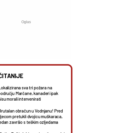
ČITANIJE
Lokalizirana sva tri požara na
području Marčane, kanaderi ipak
isu morali intervenirati
Brutalan obračun u Vodnjanu! Pred
djecom pretukli dvojicu muškaraca,
jedan završio s teškim ozljedama