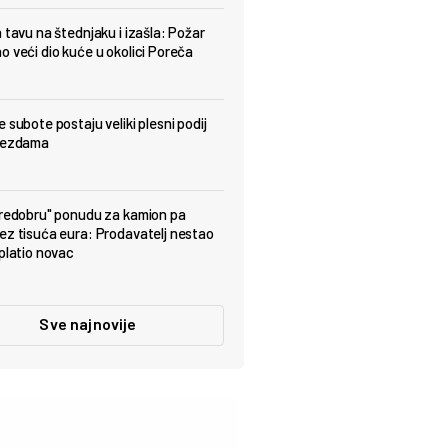
a tavu na štednjaku i izašla: Požar
o veći dio kuće u okolici Poreča
 subote postaju veliki plesni podij
ijezdama
predobru" ponudu za kamion pa
ez tisuća eura: Prodavatelj nestao
uplatio novac
Sve najnovije