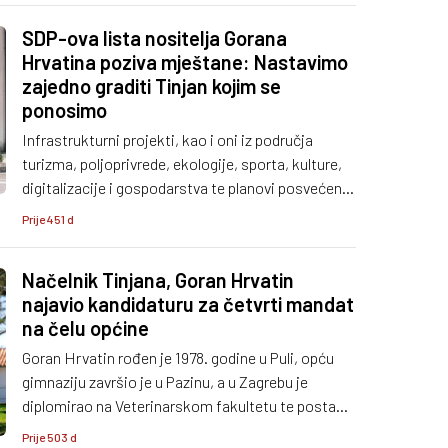
SDP-ova lista nositelja Gorana
Hrvatina poziva mještane: Nastavimo
zajedno graditi Tinjan kojim se
ponosimo
Infrastrukturni projekti, kao i oni iz područja
turizma, poljoprivrede, ekologije, sporta, kulture,
digitalizacije i gospodarstva te planovi posvećeni
umirovljenicima, djeci i mladima, okosnica su
Prije 451 d
programa SDP-ove liste u Općini Tinjan kojoj je na
čelu aktualni načelnik Goran Hrvatin.
Načelnik Tinjana, Goran Hrvatin
najavio kandidaturu za četvrti mandat
na čelu općine
Goran Hrvatin rođen je 1978. godine u Puli, opću
gimnaziju završio je u Pazinu, a u Zagrebu je
diplomirao na Veterinarskom fakultetu te postao
doktor veterinarske medicine.
Prije 503 d