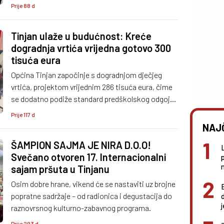
Općine Tinjan. Najviše općinsko priznanje ove je
Prije 88 d
godine dodijeljeno za više od tri desetljeća
predanog rada.
Tinjan ulaže u budućnost: Kreće
dogradnja vrtića vrijedna gotovo 300
tisuća eura
Općina Tinjan započinje s dogradnjom dječjeg
vrtića, projektom vrijednim 286 tisuća eura, čime
se dodatno podiže standard predškolskog odgoja i
stvaraju bolji uvjeti za najmlađe.
Prije 117 d
NAJ
ŠAMPION SAJMA JE NIRA D.O.O!
Svečano otvoren 17. Internacionalni
n
sajam pršuta u Tinjanu
Osim dobre hrane, vikend će se nastaviti uz brojne
popratne sadržaje – od radionica i degustacija do
raznovrsnog kulturno-zabavnog programa.
Prije 293 d