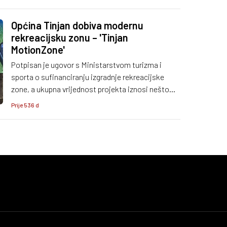
Općina Tinjan dobiva modernu
rekreacijsku zonu – 'Tinjan
MotionZone'
Potpisan je ugovor s Ministarstvom turizma i
sporta o sufinanciranju izgradnje rekreacijske
zone, a ukupna vrijednost projekta iznosi nešto
više od 226 tisuća eura!
Prije 536 d