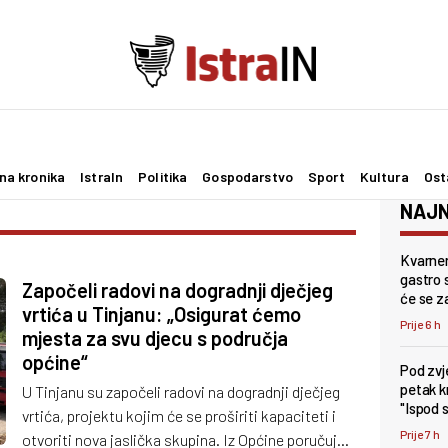
na kronika
IstraIn
Politika
Gospodarstvo
Sport
Kultura
Ost
NAJN
Kvarner
gastro s
Započeli radovi na dogradnji dječjeg
će se z
vrtića u Tinjanu: „Osigurat ćemo
Prije 6 h
mjesta za svu djecu s područja
općine“
Pod zv
petak k
U Tinjanu su započeli radovi na dogradnji dječjeg
"Ispod 
vrtića, projektu kojim će se proširiti kapaciteti i
Prije 7 h
otvoriti nova jaslička skupina. Iz Općine poručuju