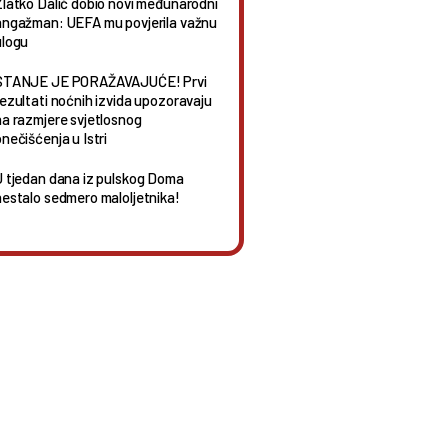
Zlatko Dalić dobio novi međunarodni
angažman: UEFA mu povjerila važnu
ulogu
STANJE JE PORAŽAVAJUĆE! Prvi
rezultati noćnih izvida upozoravaju
na razmjere svjetlosnog
nečišćenja u Istri
U tjedan dana iz pulskog Doma
nestalo sedmero maloljetnika!