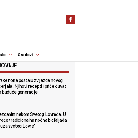
alo
Gradovi
OVIJE
ske none postaju zvijezde novog
erijala: Njihovi recepti i priče čuvat
a buduće generacije
jezdanim nebom Svetog Lovreča: U
reće tradicionalna noćna biciklijada
suza svetog Lovre"