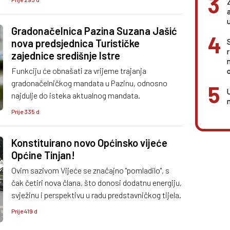
Gradonačelnica Pazina Suzana Jašić
nova predsjednica Turističke
zajednice središnje Istre
Funkciju će obnašati za vrijeme trajanja
o
gradonačelničkog mandata u Pazinu, odnosno
najdulje do isteka aktualnog mandata.
Prije 335 d
Konstituirano novo Općinsko vijeće
Općine Tinjan!
Ovim sazivom Vijeće se značajno "pomladilo", s
čak četiri nova člana, što donosi dodatnu energiju,
svježinu i perspektivu u radu predstavničkog tijela.
Prije 419 d