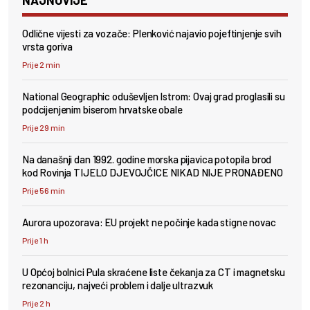
Odlične vijesti za vozače: Plenković najavio pojeftinjenje svih
vrsta goriva
Prije 2 min
National Geographic oduševljen Istrom: Ovaj grad proglasili su
podcijenjenim biserom hrvatske obale
Prije 29 min
Na današnji dan 1992. godine morska pijavica potopila brod
kod Rovinja TIJELO DJEVOJČICE NIKAD NIJE PRONAĐENO
Prije 56 min
Aurora upozorava: EU projekt ne počinje kada stigne novac
Prije 1 h
U Općoj bolnici Pula skraćene liste čekanja za CT i magnetsku
rezonanciju, najveći problem i dalje ultrazvuk
Prije 2 h