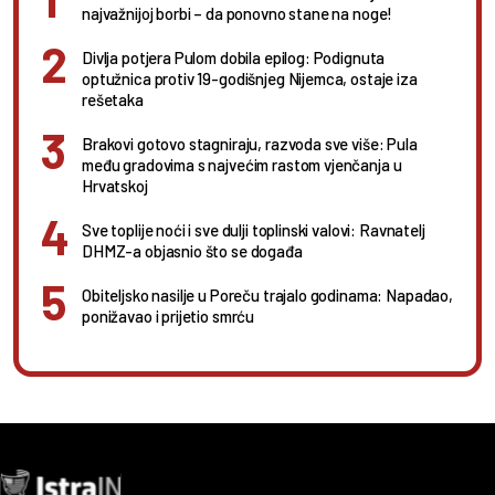
najvažnijoj borbi – da ponovno stane na noge!
Divlja potjera Pulom dobila epilog: Podignuta
optužnica protiv 19-godišnjeg Nijemca, ostaje iza
rešetaka
Brakovi gotovo stagniraju, razvoda sve više: Pula
među gradovima s najvećim rastom vjenčanja u
Hrvatskoj
Sve toplije noći i sve dulji toplinski valovi: Ravnatelj
DHMZ-a objasnio što se događa
Obiteljsko nasilje u Poreču trajalo godinama: Napadao,
ponižavao i prijetio smrću