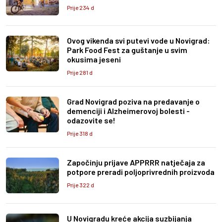
Prije 234 d
Ovog vikenda svi putevi vode u Novigrad:
Park Food Fest za guštanje u svim
okusima jeseni
Prije 281 d
Grad Novigrad poziva na predavanje o
demenciji i Alzheimerovoj bolesti -
odazovite se!
Prije 318 d
Započinju prijave APPRRR natječaja za
potpore preradi poljoprivrednih proizvoda
Prije 322 d
U Novigradu kreće akcija suzbijanja