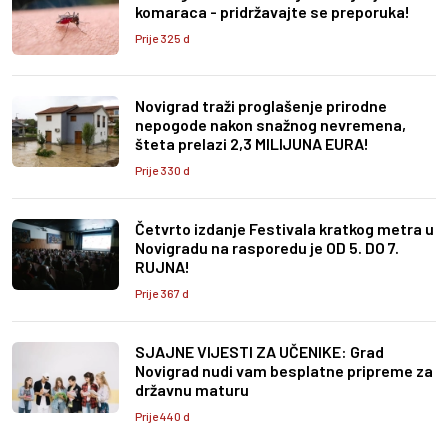
komaraca - pridržavajte se preporuka!
Prije 325 d
Novigrad traži proglašenje prirodne
nepogode nakon snažnog nevremena,
šteta prelazi 2,3 MILIJUNA EURA!
Prije 330 d
Četvrto izdanje Festivala kratkog metra u
Novigradu na rasporedu je OD 5. DO 7.
RUJNA!
Prije 367 d
SJAJNE VIJESTI ZA UČENIKE: Grad
Novigrad nudi vam besplatne pripreme za
državnu maturu
Prije 440 d