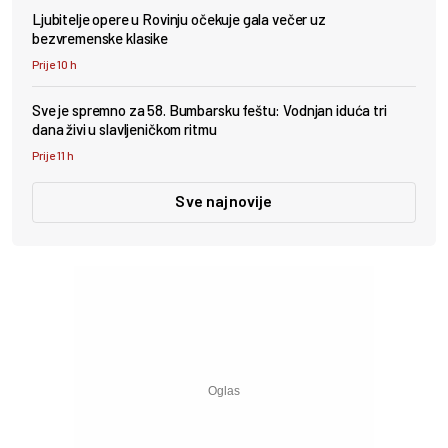
Ljubitelje opere u Rovinju očekuje gala večer uz
bezvremenske klasike
Prije 10 h
Sve je spremno za 58. Bumbarsku feštu: Vodnjan iduća tri
dana živi u slavljeničkom ritmu
Prije 11 h
Sve najnovije