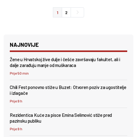
1
2
NAJNOVIJE
Žene u Hrvatskoj žive dulje i češće završavaju fakultet, ali i
dalje zarađuju manje od muškaraca
Prije 50 min
Chili Fest ponovno stiže u Buzet: Otvoren poziv za ugostitelje
i izlagače
Prije 9 h
Rezidentica Kuće za pisce Emina Selimović stiže pred
pazinsku publiku
Prije 9 h