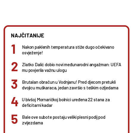
NAJČITANIJE
Nakon paklenih temperatura stiže dugo očekivano
osvježenje!
Zlatko Dalić dobio novi međunarodni angažman: UEFA
mu povjerila važnu ulogu
Brutalan obračun u Vodnjanu! Pred djecom pretukli
dvojicu muškaraca, jedan završio s teškim ozljedama
U bivšoj Mornaričkoj bolnici uređena 22 stana za
deficitarni kadar
Bale ove subote postaju veliki plesni podij pod
zvijezdama