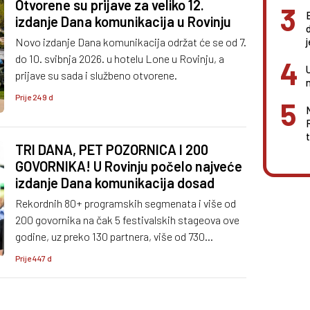
Otvorene su prijave za veliko 12.
izdanje Dana komunikacija u Rovinju
Novo izdanje Dana komunikacija održat će se od 7.
do 10. svibnja 2026. u hotelu Lone u Rovinju, a
prijave su sada i službeno otvorene.
Prije 249 d
TRI DANA, PET POZORNICA I 200
GOVORNIKA! U Rovinju počelo najveće
izdanje Dana komunikacija dosad
Rekordnih 80+ programskih segmenata i više od
200 govornika na čak 5 festivalskih stageova ove
godine, uz preko 130 partnera, više od 730
projekata prijavljenih na natjecanja, 3 dana, 3 noći
Prije 447 d
– i samo jedni, jedinstveni Dani komunikacija.