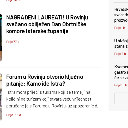
gospodarstva.
Hrvatsk
svakodn
NAGRAĐENI LAUREATI! U Rovinju
proizvo
svečano obilježen Dan Obrtničke
Prije 1 h
komore Istarske županije
U bivšo
Prije 77 d
stana z
Prije 2 h
Kvarner
gastro s
Forum u Rovinju otvorio ključno
će se z
pitanje: Kamo ide Istra?
Prije 10 h
Istra mora prijeći s turizma koji se temelji na
količini na turizam koji stvara veću vrijednost,
poručeno je s Foruma u Rovinju, uz upozorenje da
je sada ključni trenutak za održivi zaokret.
Prije 185 d