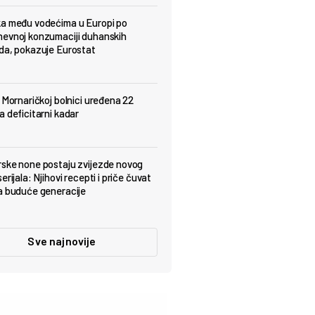
a među vodećima u Europi po
evnoj konzumaciji duhanskih
da, pokazuje Eurostat
j Mornaričkoj bolnici uređena 22
a deficitarni kadar
ske none postaju zvijezde novog
erijala: Njihovi recepti i priče čuvat
a buduće generacije
Sve najnovije