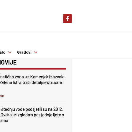
alo
Gradovi
OVIJE
ristička zona uz Kamenjak izazvala
 Zelena Istra traži detaljne stručne
min
 štednju vode podsjetili su na 2012.
Ovako je izgledalo posljednje ljeto s
jama