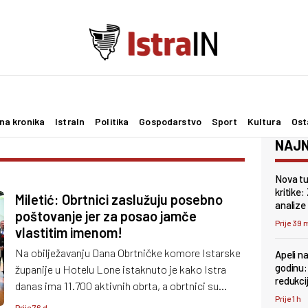
na kronika
IstraIn
Politika
Gospodarstvo
Sport
Kultura
Ost
NAJN
Nova tu
kritike:
Miletić: Obrtnici zaslužuju posebno
analize
poštovanje jer za posao jamče
Prije 39 
vlastitim imenom!
Na obilježavanju Dana Obrtničke komore Istarske
Apeli na
godinu: 
županije u Hotelu Lone istaknuto je kako Istra
redukci
danas ima 11.700 aktivnih obrta, a obrtnici su
Prije 1 h
označeni jednim od ključnih pokretača regionalnog
Prije 76 d