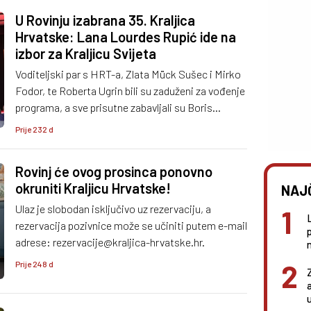
U Rovinju izabrana 35. Kraljica
Hrvatske: Lana Lourdes Rupić ide na
izbor za Kraljicu Svijeta
Voditeljski par s HRT-a, Zlata Mück Sušec i Mirko
Fodor, te Roberta Ugrin bili su zaduženi za vođenje
programa, a sve prisutne zabavljali su Boris
Novković i Lea Mijatović koji su svojim brojnim
Prije 232 d
hitovima uljepšali manifestaciju.
Rovinj će ovog prosinca ponovno
okruniti Kraljicu Hrvatske!
NAJ
Ulaz je slobodan isključivo uz rezervaciju, a
rezervacija pozivnice može se učiniti putem e-mail
adrese: rezervacije@kraljica-hrvatske.hr.
n
Prije 248 d