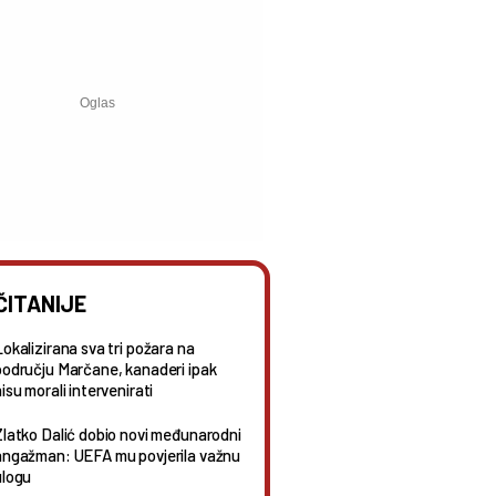
ČITANIJE
Lokalizirana sva tri požara na
području Marčane, kanaderi ipak
isu morali intervenirati
Zlatko Dalić dobio novi međunarodni
angažman: UEFA mu povjerila važnu
ulogu