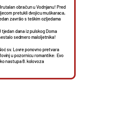
Brutalan obračun u Vodnjanu! Pred
djecom pretukli dvojicu muškaraca,
jedan završio s teškim ozljedama
U tjedan dana iz pulskog Doma
nestalo sedmero maloljetnika!
Noć sv. Lovre ponovno pretvara
Rovinj u pozornicu romantike: Evo
tko nastupa 8. kolovoza