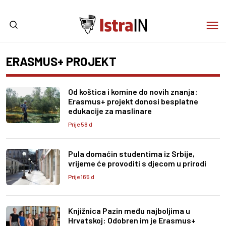
ERASMUS+ PROJEKT
Od koštica i komine do novih znanja:
Erasmus+ projekt donosi besplatne
edukacije za maslinare
Prije 58 d
Pula domaćin studentima iz Srbije,
vrijeme će provoditi s djecom u prirodi
Prije 165 d
Knjižnica Pazin među najboljima u
Hrvatskoj: Odobren im je Erasmus+