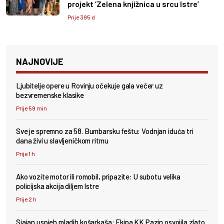
projekt ‘Zelena knjižnica u srcu Istre’
Prije 395 d
NAJNOVIJE
Ljubitelje opere u Rovinju očekuje gala večer uz
bezvremenske klasike
Prije 59 min
Sve je spremno za 58. Bumbarsku feštu: Vodnjan iduća tri
dana živi u slavljeničkom ritmu
Prije 1 h
Ako vozite motor ili romobil, pripazite: U subotu velika
policijska akcija diljem Istre
Prije 2 h
Sjajan uspjeh mladih košarkaša: Ekipa KK Pazin osvojila zlato