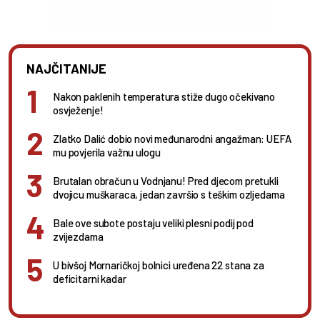
NAJČITANIJE
Nakon paklenih temperatura stiže dugo očekivano
osvježenje!
Zlatko Dalić dobio novi međunarodni angažman: UEFA
mu povjerila važnu ulogu
Brutalan obračun u Vodnjanu! Pred djecom pretukli
dvojicu muškaraca, jedan završio s teškim ozljedama
Bale ove subote postaju veliki plesni podij pod
zvijezdama
U bivšoj Mornaričkoj bolnici uređena 22 stana za
deficitarni kadar