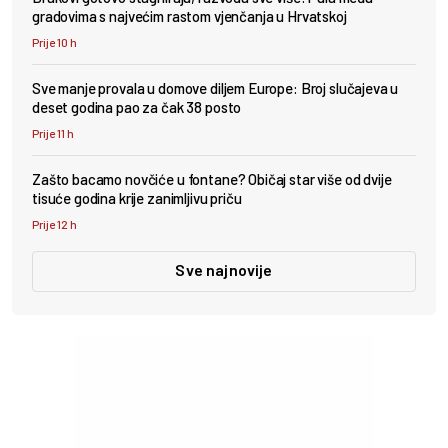
gradovima s najvećim rastom vjenčanja u Hrvatskoj
Prije 10 h
Sve manje provala u domove diljem Europe: Broj slučajeva u
deset godina pao za čak 38 posto
Prije 11 h
Zašto bacamo novčiće u fontane? Običaj star više od dvije
tisuće godina krije zanimljivu priču
Prije 12 h
Sve najnovije