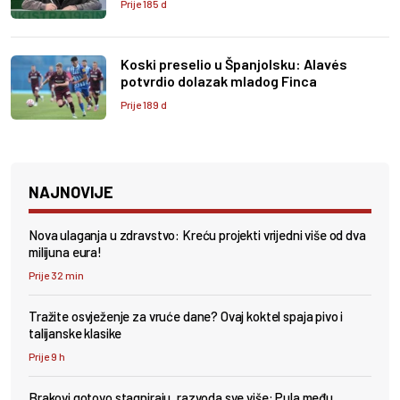
Prije 185 d
Koski preselio u Španjolsku: Alavés
potvrdio dolazak mladog Finca
Prije 189 d
NAJNOVIJE
Nova ulaganja u zdravstvo: Kreću projekti vrijedni više od dva
milijuna eura!
Prije 32 min
Tražite osvježenje za vruće dane? Ovaj koktel spaja pivo i
talijanske klasike
Prije 9 h
Brakovi gotovo stagniraju, razvoda sve više: Pula među