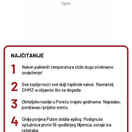
NAJČITANIJE
Nakon paklenih temperatura stiže dugo očekivano
osvježenje!
Sve toplije noći i sve dulji toplinski valovi: Ravnatelj
DHMZ-a objasnio što se događa
Obiteljsko nasilje u Poreču trajalo godinama: Napadao,
ponižavao i prijetio smrću
Divlja potjera Pulom dobila epilog: Podignuta
optužnica protiv 19-godišnjeg Nijemca, ostaje iza
rešetaka