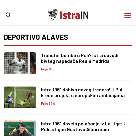
DEPORTIVO ALAVES
Transfer bomba u Puli? Istra dovodi
bivšeg napadača Reala Madrida
Prije 14 d
Istra 1961 dobiva novog trenera! U Puli
kreće projekt s europskim ambicijama
Prije 67 d
Istra 1961 dovela pojačanje iz La Lige: U
Pulu stigao Gustavo Albarracín