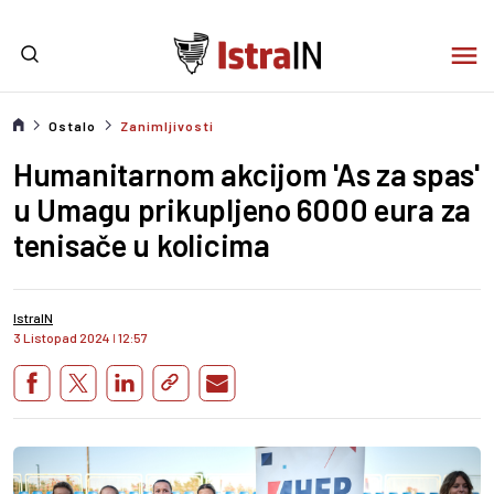
Ostalo
Zanimljivosti
Humanitarnom akcijom 'As za spas'
u Umagu prikupljeno 6000 eura za
tenisače u kolicima
IstraIN
3 Listopad 2024
I
12:57