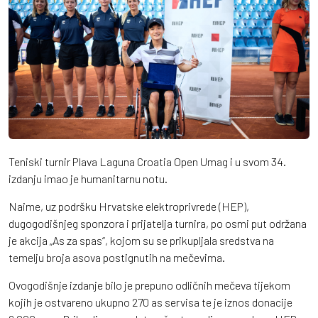
Teniski turnir Plava Laguna Croatia Open Umag i u svom 34.
izdanju imao je humanitarnu notu.
Naime, uz podršku Hrvatske elektroprivrede (HEP),
dugogodišnjeg sponzora i prijatelja turnira, po osmi put održana
je akcija „As za spas“, kojom su se prikupljala sredstva na
temelju broja asova postignutih na mečevima.
Ovogodišnje izdanje bilo je prepuno odličnih mečeva tijekom
kojih je ostvareno ukupno 270 as servisa te je iznos donacije