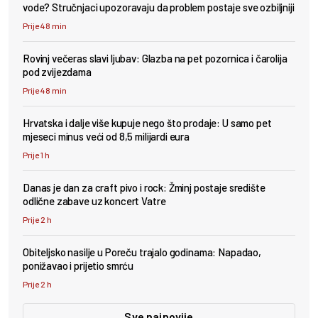
vode? Stručnjaci upozoravaju da problem postaje sve ozbiljniji
Prije 48 min
Rovinj večeras slavi ljubav: Glazba na pet pozornica i čarolija
pod zvijezdama
Prije 48 min
Hrvatska i dalje više kupuje nego što prodaje: U samo pet
mjeseci minus veći od 8,5 milijardi eura
Prije 1 h
Danas je dan za craft pivo i rock: Žminj postaje središte
odlične zabave uz koncert Vatre
Prije 2 h
Obiteljsko nasilje u Poreču trajalo godinama: Napadao,
ponižavao i prijetio smrću
Prije 2 h
Sve najnovije