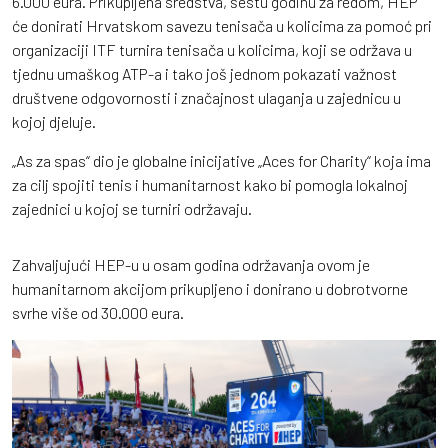
6.000 eura. Prikupljena sredstva, šestu godinu za redom, HEP
će donirati Hrvatskom savezu tenisača u kolicima za pomoć pri
organizaciji ITF turnira tenisača u kolicima, koji se održava u
tjednu umaškog ATP-a i tako još jednom pokazati važnost
društvene odgovornosti i značajnost ulaganja u zajednicu u
kojoj djeluje.
„As za spas“ dio je globalne inicijative „Aces for Charity“ koja ima
za cilj spojiti tenis i humanitarnost kako bi pomogla lokalnoj
zajednici u kojoj se turniri održavaju.
Zahvaljujući HEP-u u osam godina održavanja ovom je
humanitarnom akcijom prikupljeno i donirano u dobrotvorne
svrhe više od 30.000 eura.