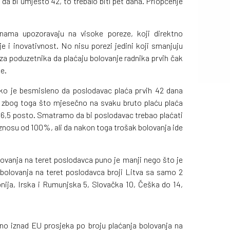
a bi umjesto 42, to trebalo biti pet dana. Priopćenje
inama upozoravaju na visoke poreze, koji direktno
je i inovativnost. No nisu porezi jedini koji smanjuju
a poduzetnika da plaćaju bolovanje radnika prvih čak
e.
ko je besmisleno da poslodavac plaća prvih 42 dana
 zbog toga što mjesečno na svaku bruto plaću plaća
16,5 posto. Smatramo da bi poslodavac trebao plaćati
iznosu od 100%, ali da nakon toga trošak bolovanja ide
ovanja na teret poslodavca puno je manji nego što je
 bolovanja na teret poslodavca broji Litva sa samo 2
onija, Irska i Rumunjska 5, Slovačka 10, Češka do 14,
 iznad EU prosjeka po broju plaćanja bolovanja na