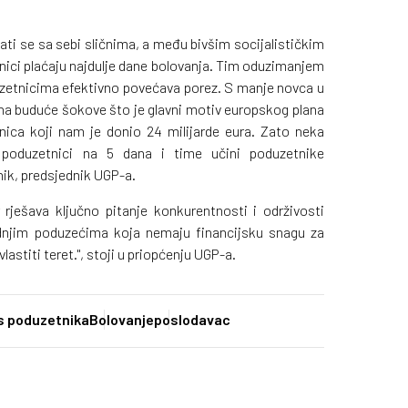
ati se sa sebi sličnima, a među bivšim socijalističkim
nici plaćaju najdulje dane bolovanja. Tim oduzimanjem
uzetnicima efektivno povećava porez. S manje novca u
na buduće šokove što je glavni motiv europskog plana
ica koji nam je donio 24 milijarde eura. Zato neka
 poduzetnici na 5 dana i time učini poduzetnike
nik, predsjednik UGP-a.
rješava ključno pitanje konkurentnosti i održivosti
dnjim poduzećima koja nemaju financijsku snagu za
astiti teret.", stoji u priopćenju UGP-a.
s poduzetnika
Bolovanje
poslodavac