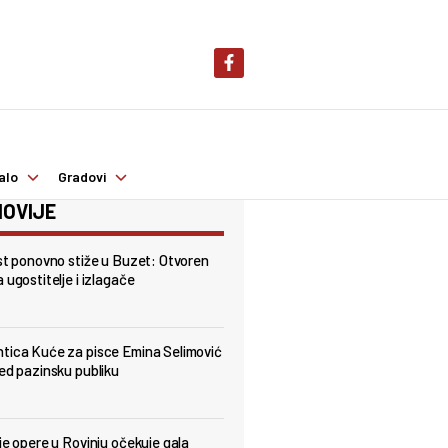
alo
Gradovi
OVIJE
est ponovno stiže u Buzet: Otvoren
 ugostitelje i izlagače
tica Kuće za pisce Emina Selimović
red pazinsku publiku
lje opere u Rovinju očekuje gala