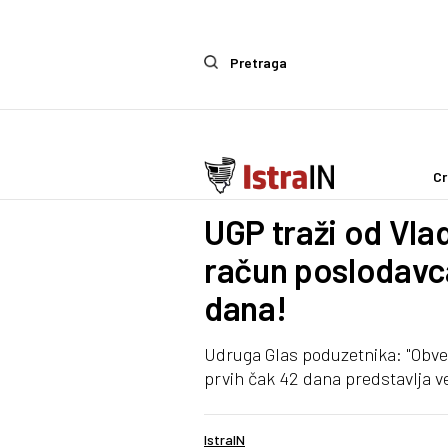
Pretraga
Cr
IstraIn
UGP traži od Vla
račun poslodavca
dana!
Udruga Glas poduzetnika: "Obve
prvih čak 42 dana predstavlja ve
IstraIN