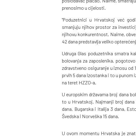
poslodavac plaćao. Naime, smatraju d
prenosimo u cijelosti.
"Poduzetnici u Hrvatskoj već god
smanjuju njihov prostor za investici
njihovu konkurentnost. Naime, obvez
42 dana predstavlja veliko opterećenj
Udruga Glas poduzetnika smatra ka
bolovanja za zaposlenika, pogotovo
zdravstveno osiguranje u iznosu od 
prvih 5 dana izostanka i to u punom 
na teret HZZO-a.
U europskim državama broj dana bol
to u Hrvatskoj. Najmanji broj dana
dana, Bugarska i Italija 3 dana, Est
Švedska i Norveška 15 dana.
U ovom momentu Hrvatska je znatno