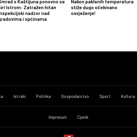
Smrad s Kaštijuna ponovno se
Nakon paklenih temperatura
širi Istrom: Zatražen hitan
stiže dugo očekivano
inspekcijski nadzor nad
osvježenje!
gradovima i općinama
ka
IstraIn
Politika
Gospodarstvo
Sport
Kultura
Impresum
Cjenik