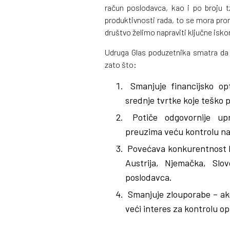
račun poslodavca, kao i po broju t
produktivnosti rada, to se mora prom
društvo želimo napraviti ključne isko
Udruga Glas poduzetnika smatra da 
zato što:
Smanjuje financijsko op
srednje tvrtke koje teško 
Potiče odgovornije upr
preuzima veću kontrolu na
Povećava konkurentnost hr
Austrija, Njemačka, Slov
poslodavca.
Smanjuje zlouporabe – ako 
veći interes za kontrolu o