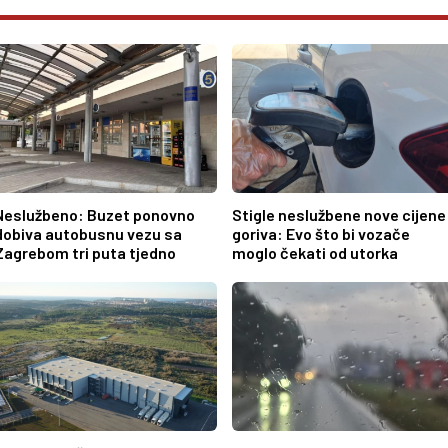
Neslužbeno: Buzet ponovno
Stigle neslužbene nove cijene
dobiva autobusnu vezu sa
goriva: Evo što bi vozače
Zagrebom tri puta tjedno
moglo čekati od utorka