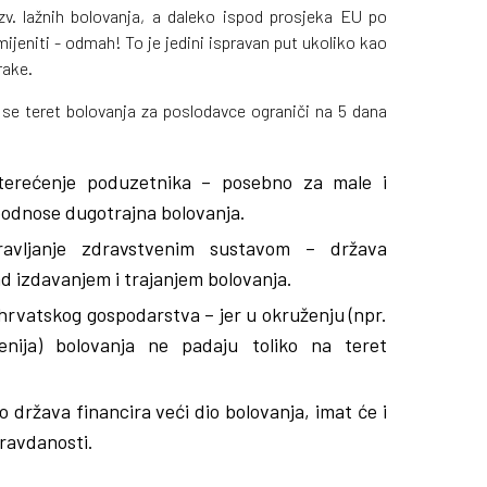
zv. lažnih bolovanja, a daleko ispod prosjeka EU po
ijeniti - odmah! To je jedini ispravan put ukoliko kao
rake.
se teret bolovanja za poslodavce ograniči na 5 dana
terećenje poduzetnika – posebno za male i
podnose dugotrajna bolovanja.
avljanje zdravstvenim sustavom – država
d izdavanjem i trajanjem bolovanja.
vatskog gospodarstva – jer u okruženju (npr.
enija) bolovanja ne padaju toliko na teret
država financira veći dio bolovanja, imat će i
pravdanosti.