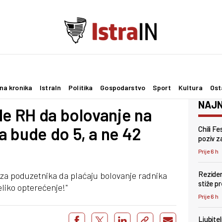
na kronika
IstraIn
Politika
Gospodarstvo
Sport
Kultura
Ost
NAJN
de RH da bolovanje na
 bude do 5, a ne 42
Chili F
poziv za
Prije 6 h
Reziden
za poduzetnika da plaćaju bolovanje radnika
stiže p
liko opterećenje!"
Prije 6 h
Ljubite