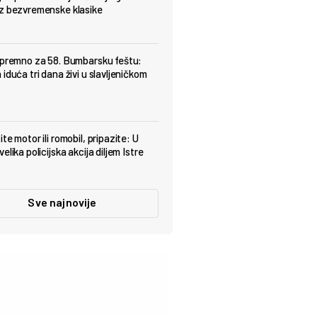
z bezvremenske klasike
spremno za 58. Bumbarsku feštu:
iduća tri dana živi u slavljeničkom
te motor ili romobil, pripazite: U
elika policijska akcija diljem Istre
Sve najnovije