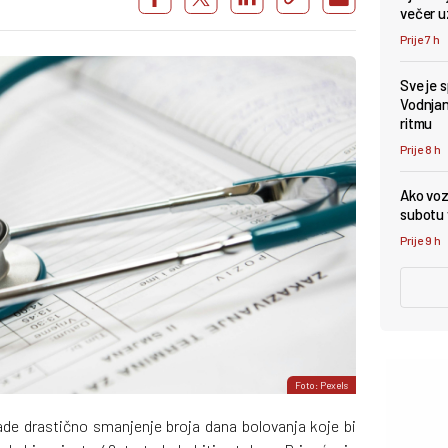
večer u
Prije 7 h
Sve je 
Vodnjan 
ritmu
Prije 8 h
Ako vozi
subotu v
Prije 9 h
Foto: Pexels
ade drastično smanjenje broja dana bolovanja koje bi