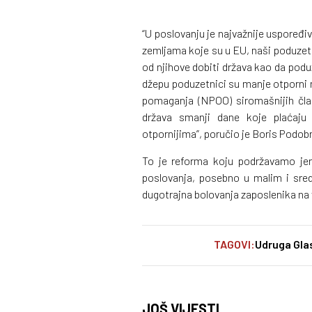
“U poslovanju je najvažnije uspoređiv
zemljama koje su u EU, naši poduzet
od njihove dobiti država kao da pod
džepu poduzetnici su manje otporni 
pomaganja (NPOO) siromašnijih član
država smanji dane koje plaćaju
otpornijima”, poručio je Boris Podob
To je reforma koju podržavamo jer 
poslovanja, posebno u malim i sre
dugotrajna bolovanja zaposlenika na vl
TAGOVI:
Udruga Gla
JOŠ VIJESTI