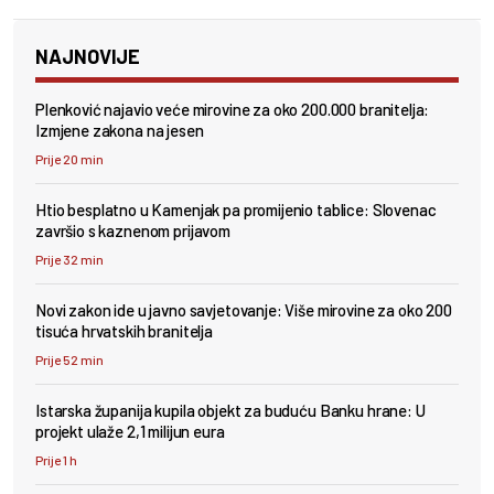
NAJNOVIJE
Plenković najavio veće mirovine za oko 200.000 branitelja:
Izmjene zakona na jesen
Prije 20 min
Htio besplatno u Kamenjak pa promijenio tablice: Slovenac
završio s kaznenom prijavom
Prije 32 min
Novi zakon ide u javno savjetovanje: Više mirovine za oko 200
tisuća hrvatskih branitelja
Prije 52 min
Istarska županija kupila objekt za buduću Banku hrane: U
projekt ulaže 2,1 milijun eura
Prije 1 h