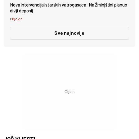
Nova intervencija istarskih vatrogasaca: Na Žminjštini planuo
divlji deponij
Prije 2 h
Sve najnovije
JOŠ VIJESTI