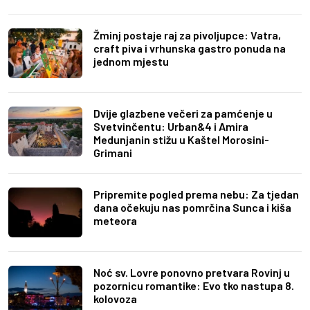
Žminj postaje raj za pivoljupce: Vatra,
craft piva i vrhunska gastro ponuda na
jednom mjestu
Dvije glazbene večeri za pamćenje u
Svetvinčentu: Urban&4 i Amira
Medunjanin stižu u Kaštel Morosini-
Grimani
Pripremite pogled prema nebu: Za tjedan
dana očekuju nas pomrčina Sunca i kiša
meteora
Noć sv. Lovre ponovno pretvara Rovinj u
pozornicu romantike: Evo tko nastupa 8.
kolovoza