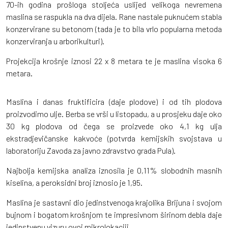
70-ih godina prošloga stoljeća uslijed velikoga nevremena
maslina se raspukla na dva dijela. Rane nastale puknućem stabla
konzervirane su betonom (tada je to bila vrlo popularna metoda
konzerviranja u arborikulturi).
Projekcija krošnje iznosi 22 x 8 metara te je maslina visoka 6
metara.
Maslina i danas fruktificira (daje plodove) i od tih plodova
proizvodimo ulje. Berba se vrši u listopadu, a u prosjeku daje oko
30 kg plodova od čega se proizvede oko 4,1 kg ulja
ekstradjevičanske kakvoće (potvrda kemijskih svojstava u
laboratoriju Zavoda za javno zdravstvo grada Pula).
Najbolja kemijska analiza iznosila je 0,11% slobodnih masnih
kiselina, a peroksidni broj iznosio je 1,95.
Maslina je sastavni dio jedinstvenoga krajolika Brijuna i svojom
bujnom i bogatom krošnjom te impresivnom širinom debla daje
jedinstvenu vizuru ovoj mikrolokaciji.