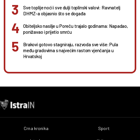
Sve toplije noći i sve dulji toplinski valovi: Ravnatelj
DHMZ-a objasnio što se događa
Obiteljsko nasilje u Poreču trajalo godinama: Napadao,
ponižavao i prijetio smrću
Brakovi gotovo stagniraju, razvoda sve više: Pula
među gradovima s najvećim rastom vjenčanja u
Hrvatskoj
Crna kronika
Sport