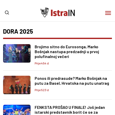
DORA 2025
Brojimo sitno do Eurosonga, Marko
Bošnjak nastupa predzadnji u prvoj
polufinalnoj večeri
Prije 454 d
Ponos ili predrasude? Marko Bošnjak na
putu za Basel, Hrvatska na putu unatrag
Prije 523 d
FENKSTA PROŠAO U FINALE! Još jedan
istarski predstavnik borit će se za