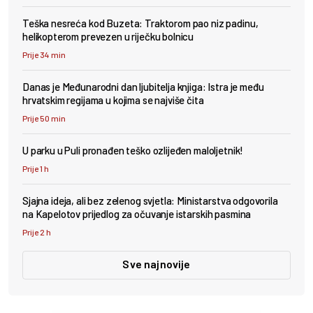
Teška nesreća kod Buzeta: Traktorom pao niz padinu,
helikopterom prevezen u riječku bolnicu
Prije 34 min
Danas je Međunarodni dan ljubitelja knjiga: Istra je među
hrvatskim regijama u kojima se najviše čita
Prije 50 min
U parku u Puli pronađen teško ozlijeđen maloljetnik!
Prije 1 h
Sjajna ideja, ali bez zelenog svjetla: Ministarstva odgovorila
na Kapelotov prijedlog za očuvanje istarskih pasmina
Prije 2 h
Sve najnovije