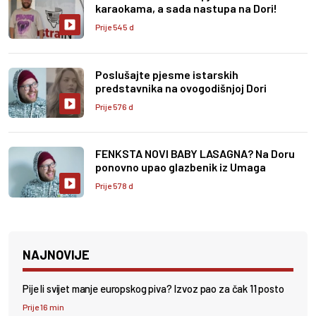
karaokama, a sada nastupa na Dori!
Prije 545 d
Poslušajte pjesme istarskih
predstavnika na ovogodišnjoj Dori
Prije 576 d
FENKSTA NOVI BABY LASAGNA? Na Doru
ponovno upao glazbenik iz Umaga
Prije 578 d
NAJNOVIJE
Pije li svijet manje europskog piva? Izvoz pao za čak 11 posto
Prije 16 min