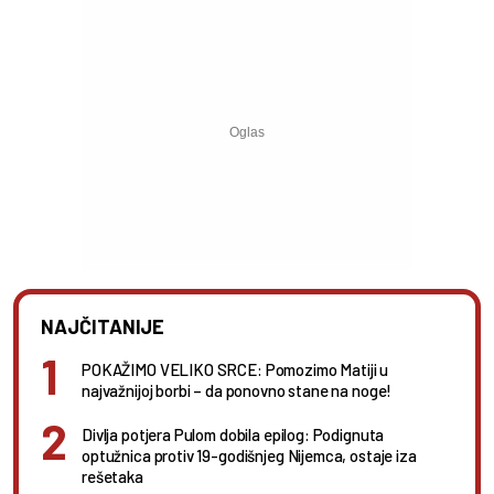
NAJČITANIJE
POKAŽIMO VELIKO SRCE: Pomozimo Matiji u
najvažnijoj borbi – da ponovno stane na noge!
Divlja potjera Pulom dobila epilog: Podignuta
optužnica protiv 19-godišnjeg Nijemca, ostaje iza
rešetaka