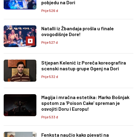
pobjedu na Dori
Prije 526 d
Natalli iz Žbandaja prošla u finale
ovogodišnje Dore!
Prije 527 d
Stjepan Kelenić iz Poreča koreografira
scenski nastup grupe Ogenj na Dori
Prije 532 d
Magija i mračna estetika: Marko Bošnjak
spotom za 'Poison Cake' spreman je
osvojiti Doru i Europu!
Prije 533 d
Fenksta naučio kako pjevati na