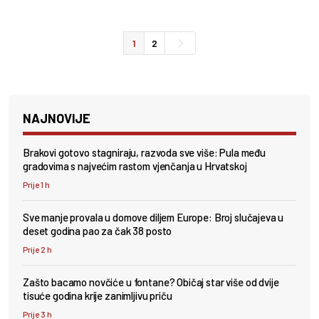
1
2
NAJNOVIJE
Brakovi gotovo stagniraju, razvoda sve više: Pula među
gradovima s najvećim rastom vjenčanja u Hrvatskoj
Prije 1 h
Sve manje provala u domove diljem Europe: Broj slučajeva u
deset godina pao za čak 38 posto
Prije 2 h
Zašto bacamo novčiće u fontane? Običaj star više od dvije
tisuće godina krije zanimljivu priču
Prije 3 h