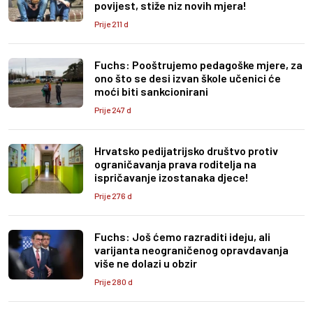
povijest, stiže niz novih mjera!
Prije 211 d
Fuchs: Pooštrujemo pedagoške mjere, za
ono što se desi izvan škole učenici će
moći biti sankcionirani
Prije 247 d
Hrvatsko pedijatrijsko društvo protiv
ograničavanja prava roditelja na
ispričavanje izostanaka djece!
Prije 276 d
Fuchs: Još ćemo razraditi ideju, ali
varijanta neograničenog opravdavanja
više ne dolazi u obzir
Prije 280 d