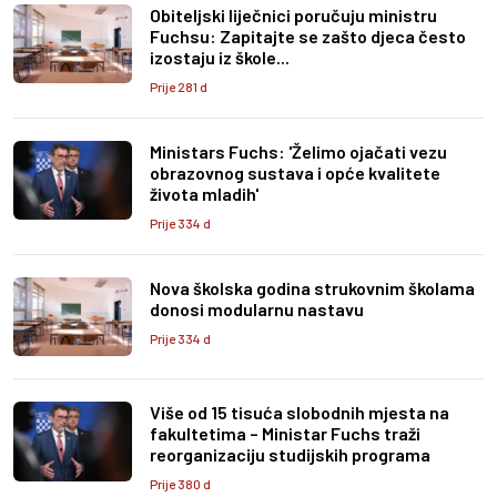
Obiteljski liječnici poručuju ministru
Fuchsu: Zapitajte se zašto djeca često
izostaju iz škole...
Prije 281 d
Ministars Fuchs: 'Želimo ojačati vezu
obrazovnog sustava i opće kvalitete
života mladih'
Prije 334 d
Nova školska godina strukovnim školama
donosi modularnu nastavu
Prije 334 d
Više od 15 tisuća slobodnih mjesta na
fakultetima – Ministar Fuchs traži
reorganizaciju studijskih programa
Prije 380 d