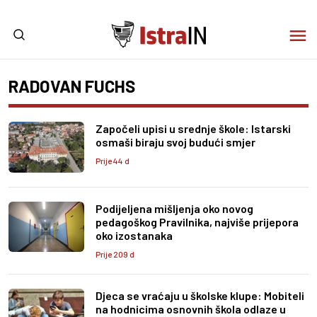
RADOVAN FUCHS
Započeli upisi u srednje škole: Istarski
osmaši biraju svoj budući smjer
Prije 44 d
Podijeljena mišljenja oko novog
pedagoškog Pravilnika, najviše prijepora
oko izostanaka
Prije 209 d
Djeca se vraćaju u školske klupe: Mobiteli
na hodnicima osnovnih škola odlaze u