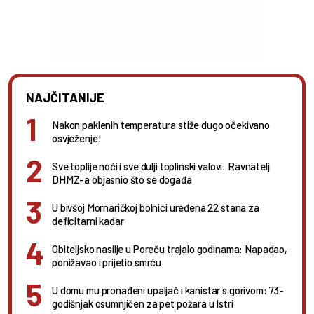
NAJČITANIJE
Nakon paklenih temperatura stiže dugo očekivano
osvježenje!
Sve toplije noći i sve dulji toplinski valovi: Ravnatelj
DHMZ-a objasnio što se događa
U bivšoj Mornaričkoj bolnici uređena 22 stana za
deficitarni kadar
Obiteljsko nasilje u Poreču trajalo godinama: Napadao,
ponižavao i prijetio smrću
U domu mu pronađeni upaljač i kanistar s gorivom: 73-
godišnjak osumnjičen za pet požara u Istri