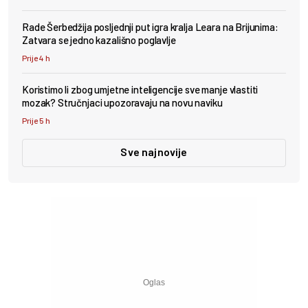
Rade Šerbedžija posljednji put igra kralja Leara na Brijunima:
Zatvara se jedno kazališno poglavlje
Prije 4 h
Koristimo li zbog umjetne inteligencije sve manje vlastiti
mozak? Stručnjaci upozoravaju na novu naviku
Prije 5 h
Sve najnovije