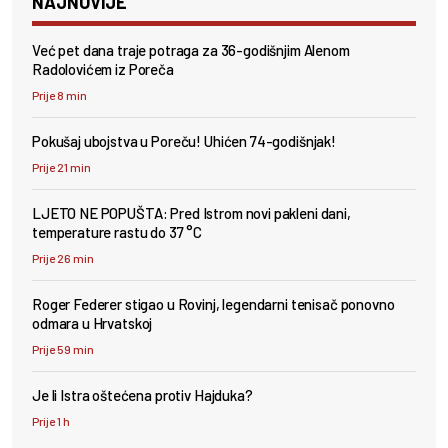
NAJNOVIJE
Već pet dana traje potraga za 36-godišnjim Alenom
Radolovićem iz Poreča
Prije 8 min
Pokušaj ubojstva u Poreču! Uhićen 74-godišnjak!
Prije 21 min
LJETO NE POPUŠTA: Pred Istrom novi pakleni dani,
temperature rastu do 37 °C
Prije 26 min
Roger Federer stigao u Rovinj, legendarni tenisač ponovno
odmara u Hrvatskoj
Prije 59 min
Je li Istra oštećena protiv Hajduka?
Prije 1 h