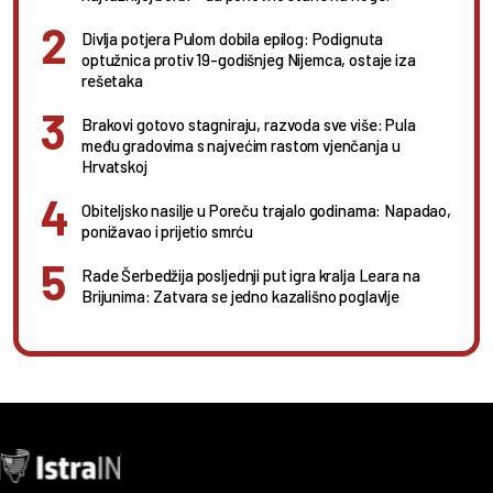
Divlja potjera Pulom dobila epilog: Podignuta
optužnica protiv 19-godišnjeg Nijemca, ostaje iza
rešetaka
Brakovi gotovo stagniraju, razvoda sve više: Pula
među gradovima s najvećim rastom vjenčanja u
Hrvatskoj
Obiteljsko nasilje u Poreču trajalo godinama: Napadao,
ponižavao i prijetio smrću
Rade Šerbedžija posljednji put igra kralja Leara na
Brijunima: Zatvara se jedno kazališno poglavlje