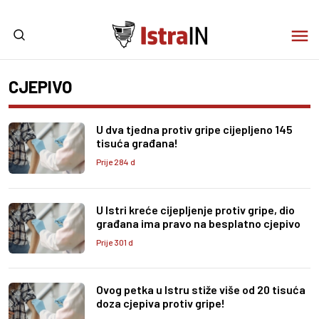
CJEPIVO
U dva tjedna protiv gripe cijepljeno 145
tisuća građana!
Prije 284 d
U Istri kreće cijepljenje protiv gripe, dio
građana ima pravo na besplatno cjepivo
Prije 301 d
Ovog petka u Istru stiže više od 20 tisuća
doza cjepiva protiv gripe!