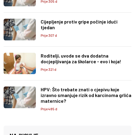
Prije 305 d
Cijepljenje protiv gripe počinje idući
tjedan
Prije 307 d
Roditelji, uvode se dva dodatna
docjepljivanja za školarce - evo i koja!
Prije 321 d
HPV: Što trebate znati o cjepivu koje
izravno smanjuje rizik od karcinoma grlića
maternice?
Prije 485 d