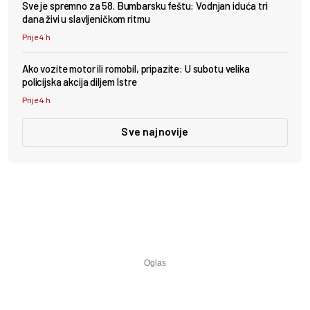
Sve je spremno za 58. Bumbarsku feštu: Vodnjan iduća tri
dana živi u slavljeničkom ritmu
Prije 4 h
Ako vozite motor ili romobil, pripazite: U subotu velika
policijska akcija diljem Istre
Prije 4 h
Sve najnovije