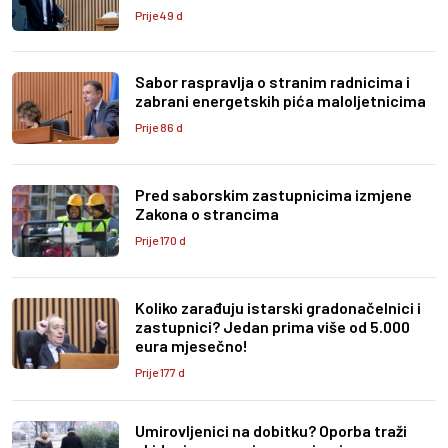
Prije 49 d
Sabor raspravlja o stranim radnicima i
zabrani energetskih pića maloljetnicima
Prije 86 d
Pred saborskim zastupnicima izmjene
Zakona o strancima
Prije 170 d
Koliko zarađuju istarski gradonačelnici i
zastupnici? Jedan prima više od 5.000
eura mjesečno!
Prije 177 d
Umirovljenici na dobitku? Oporba traži