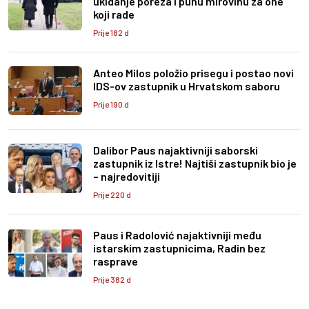
ukidanje poreza i punu mirovinu za one
koji rade
Prije 182 d
Anteo Milos položio prisegu i postao novi
IDS-ov zastupnik u Hrvatskom saboru
Prije 190 d
Dalibor Paus najaktivniji saborski
zastupnik iz Istre! Najtiši zastupnik bio je
– najredovitiji
Prije 220 d
Paus i Radolović najaktivniji među
istarskim zastupnicima, Radin bez
rasprave
Prije 382 d