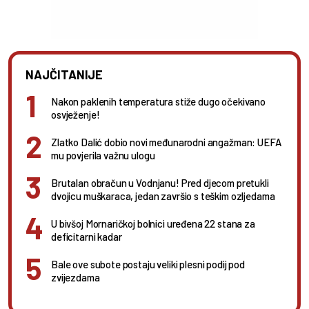
NAJČITANIJE
Nakon paklenih temperatura stiže dugo očekivano
osvježenje!
Zlatko Dalić dobio novi međunarodni angažman: UEFA
mu povjerila važnu ulogu
Brutalan obračun u Vodnjanu! Pred djecom pretukli
dvojicu muškaraca, jedan završio s teškim ozljedama
U bivšoj Mornaričkoj bolnici uređena 22 stana za
deficitarni kadar
Bale ove subote postaju veliki plesni podij pod
zvijezdama