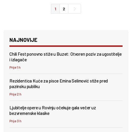
1
2
NAJNOVIJE
Chili Fest ponovno stiže u Buzet: Otvoren poziv za ugostitelje
i izlagače
Prije 1 h
Rezidentica Kuće za pisce Emina Selimović stiže pred
pazinsku publiku
Prije 2 h
Ljubitelje opere u Rovinju očekuje gala večer uz
bezvremenske klasike
Prije 3 h