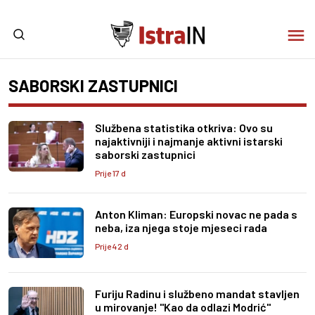
SABORSKI ZASTUPNICI
Službena statistika otkriva: Ovo su
najaktivniji i najmanje aktivni istarski
saborski zastupnici
Prije 17 d
Anton Kliman: Europski novac ne pada s
neba, iza njega stoje mjeseci rada
Prije 42 d
Furiju Radinu i službeno mandat stavljen
u mirovanje! "Kao da odlazi Modrić"