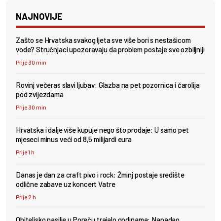
NAJNOVIJE
Zašto se Hrvatska svakog ljeta sve više bori s nestašicom
vode? Stručnjaci upozoravaju da problem postaje sve ozbiljniji
Prije 30 min
Rovinj večeras slavi ljubav: Glazba na pet pozornica i čarolija
pod zvijezdama
Prije 30 min
Hrvatska i dalje više kupuje nego što prodaje: U samo pet
mjeseci minus veći od 8,5 milijardi eura
Prije 1 h
Danas je dan za craft pivo i rock: Žminj postaje središte
odlične zabave uz koncert Vatre
Prije 2 h
Obiteljsko nasilje u Poreču trajalo godinama: Napadao,