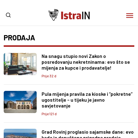
PRODAJA
Na snagu stupio novi Zakon o
posredovanju nekretninama: evo što se
mijenja za kupce i prodavatelje!
Prije 32 d
Pula mijenja pravila za kioske i “pokretne”
ugostitelje – u tijeku je javno
savjetovanje
Prije 121 d
Grad Rovinj proglasio sajamske dane: evo
kada je dopuštena prigodna prodaja