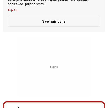
ponižavao i prijetio smrću
Prije 2 h
Sve najnovije