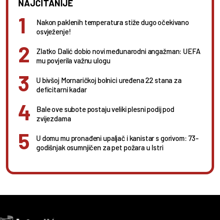
NAJČITANIJE
Nakon paklenih temperatura stiže dugo očekivano
osvježenje!
Zlatko Dalić dobio novi međunarodni angažman: UEFA
mu povjerila važnu ulogu
U bivšoj Mornaričkoj bolnici uređena 22 stana za
deficitarni kadar
Bale ove subote postaju veliki plesni podij pod
zvijezdama
U domu mu pronađeni upaljač i kanistar s gorivom: 73-
godišnjak osumnjičen za pet požara u Istri