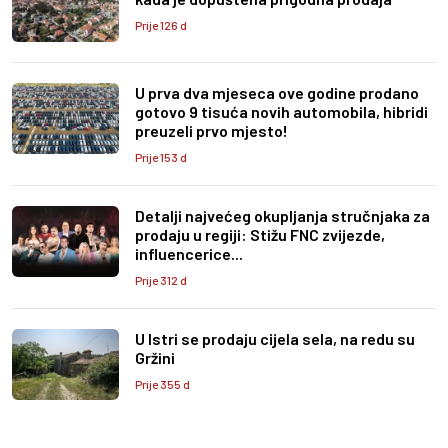
Prije 126 d
U prva dva mjeseca ove godine prodano
gotovo 9 tisuća novih automobila, hibridi
preuzeli prvo mjesto!
Prije 153 d
Detalji najvećeg okupljanja stručnjaka za
prodaju u regiji: Stižu FNC zvijezde,
influencerice...
Prije 312 d
U Istri se prodaju cijela sela, na redu su
Gržini
Prije 355 d