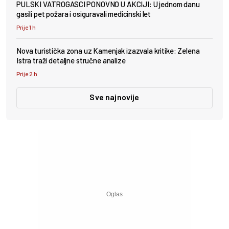
PULSKI VATROGASCI PONOVNO U AKCIJI: U jednom danu
gasili pet požara i osiguravali medicinski let
Prije 1 h
Nova turistička zona uz Kamenjak izazvala kritike: Zelena
Istra traži detaljne stručne analize
Prije 2 h
Sve najnovije