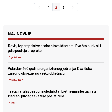
1
2
3
NAJNOVIJE
Rovinj iz perspektive osoba s invaliditetom: Evo što nudi, ali i
gdje postoje prepreke
Prije 42 min
Pula slavi 140 godina organiziranog jedrenja: Dva kluba
zajedno obilježavaju veliku obljetnicu
Prije 52 min
Tradicija, glazba i puna gledališta: Ljetne manifestacije u
Marčani privlače sve više posjetitelja
Prije 1 h