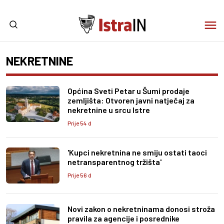
NEKRETNINE
Općina Sveti Petar u Šumi prodaje
zemljišta: Otvoren javni natječaj za
nekretnine u srcu Istre
Prije 54 d
'Kupci nekretnina ne smiju ostati taoci
netransparentnog tržišta'
Prije 56 d
Novi zakon o nekretninama donosi stroža
pravila za agencije i posrednike