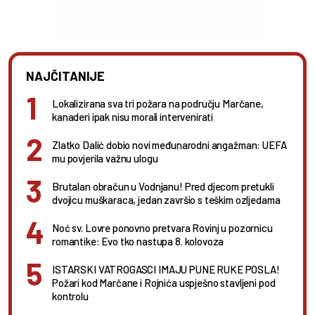
NAJČITANIJE
Lokalizirana sva tri požara na području Marčane,
kanaderi ipak nisu morali intervenirati
Zlatko Dalić dobio novi međunarodni angažman: UEFA
mu povjerila važnu ulogu
Brutalan obračun u Vodnjanu! Pred djecom pretukli
dvojicu muškaraca, jedan završio s teškim ozljedama
Noć sv. Lovre ponovno pretvara Rovinj u pozornicu
romantike: Evo tko nastupa 8. kolovoza
ISTARSKI VATROGASCI IMAJU PUNE RUKE POSLA!
Požari kod Marčane i Rojnića uspješno stavljeni pod
kontrolu