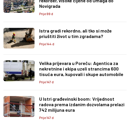
rekorder, visoke cijene od Umaga do
Novigrada
Prije 99 d
Istra gradi rekordno, ali tko si može
priuštiti život u tim zgradama?
Prije 144 d
Velika prijevara u Poreču: Agentica za
nekretnine i ekipa uzeli strancima 600
tisuća eura, kupovali i skupe automobile
Prije 147 d
U Istri građevinski boom: Vrijednost
radova prema izdanim dozvolama prelazi
742 milijuna eura
Prije 147 d