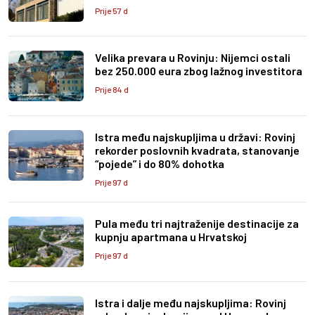
Prije 57 d
Velika prevara u Rovinju: Nijemci ostali
bez 250.000 eura zbog lažnog investitora
Prije 84 d
Istra među najskupljima u državi: Rovinj
rekorder poslovnih kvadrata, stanovanje
“pojede” i do 80% dohotka
Prije 97 d
Pula među tri najtraženije destinacije za
kupnju apartmana u Hrvatskoj
Prije 97 d
Istra i dalje među najskupljima: Rovinj